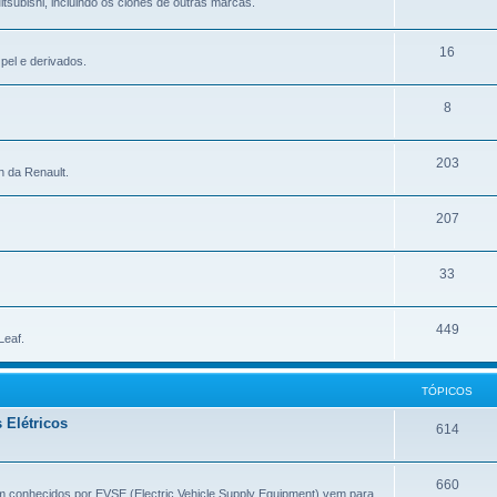
tsubishi, incluindo os clones de outras marcas.
16
pel e derivados.
8
203
n da Renault.
207
33
449
Leaf.
TÓPICOS
 Elétricos
614
660
m conhecidos por EVSE (Electric Vehicle Supply Equipment) vem para