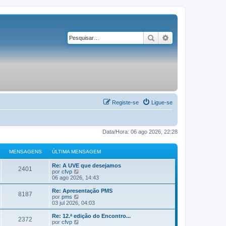
Pesquisar
Pesquisa avançad
Registe-se
Ligue-se
Data/Hora: 06 ago 2026, 22:28
MENSAGENS
ÚLTIMA MENSAGEM
Re: A UVE que desejamos
2401
V
por
cfvp
e
06 ago 2026, 14:43
j
a
Re: Apresentação PMS
8187
a
V
por
pms
ú
e
03 jul 2026, 04:03
l
j
t
a
Re: 12.ª edição do Encontro...
2372
i
a
V
por
cfvp
m