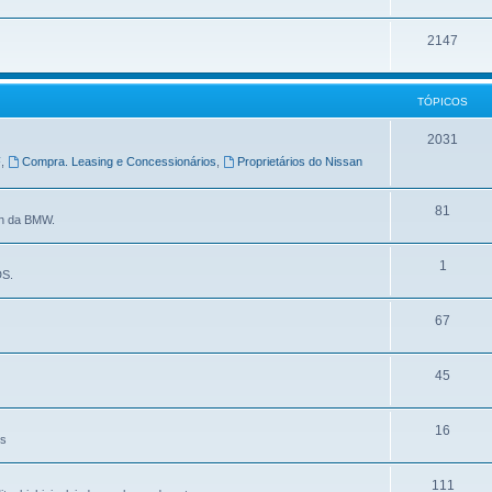
2147
TÓPICOS
2031
F
,
Compra. Leasing e Concessionários
,
Proprietários do Nissan
81
in da BMW.
1
DS.
67
45
16
es
111