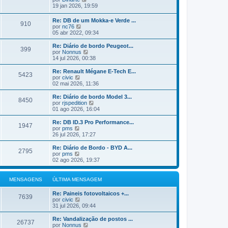
e
n
m
ú
e
19 jan 2026, 19:59
m
s
a
l
j
a
M
t
a
Re: DB de um Mokka-e Verde ...
g
e
i
910
a
V
por
nc76
e
n
m
ú
e
05 abr 2022, 09:34
m
s
a
l
j
a
M
t
a
Re: Diário de bordo Peugeot...
g
e
i
399
a
V
por
Nonnus
e
n
m
ú
e
14 jul 2026, 00:38
m
s
a
l
j
a
M
t
a
Re: Renault Mégane E-Tech E...
g
e
5423
i
a
V
por
civic
e
n
m
ú
e
02 mai 2026, 11:36
m
s
a
l
j
a
M
t
a
Re: Diário de bordo Model 3...
g
e
8450
i
a
V
por
rjspedition
e
n
m
ú
e
01 ago 2026, 16:04
m
s
a
l
j
a
M
t
a
Re: DB ID.3 Pro Performance...
g
e
1947
i
a
V
por
pms
e
n
m
ú
e
26 jul 2026, 17:27
m
s
a
l
j
a
M
t
a
Re: Diário de Bordo - BYD A...
g
e
2795
i
a
V
por
pms
e
n
m
ú
e
02 ago 2026, 19:37
m
s
a
l
j
a
M
t
a
g
e
i
a
MENSAGENS
ÚLTIMA MENSAGEM
e
n
m
ú
m
s
a
l
Re: Paineis fotovoltaicos +...
a
M
t
7639
V
por
civic
g
e
i
e
31 jul 2026, 09:44
e
n
m
j
m
s
a
a
Re: Vandalização de postos ...
a
M
26737
a
V
por
Nonnus
g
e