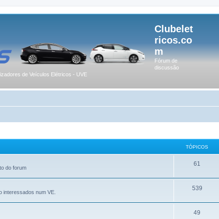
Clubelet
ricos.co
m
Fórum de
discussão
lizadores de Veículos Elétricos - UVE
TÓPICOS
61
to do forum
539
o interessados num VE.
49