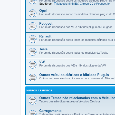
Fórum de discussão sobre os modelos elétricos plug-in da Mi
Sub-fórum:
Mitsubishi I-MiEV, Citroen C0 e Peugeot Ion
Opel
Fórum de discussão sobre os modelos elétricos plug-in da O
Peugeot
Fórum de discussão dos VE e híbridos plug-in da Peugeot
Renault
Fórum de discussão sobre todos os modelos elétricos plug-i
Tesla
Fórum de discussão sobre todos os modelos da Tesla.
VW
Fórum de discussão dos VE e híbridos plug-in da VW
Outros veículos elétricos e híbridos Plug-In
Outros veículos elétricos, incluindo concorrentes do Nissan 
OUTROS ASSUNTOS
Outros Temas não relacionados com o VeÍculos
Tudo o que não diga respeito a Veículos Elétricos.
Carregamento
Toda a discussão relativa a Pontos de Carregamento també