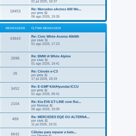
ú
e
01 jul 2025, 16:37
a
l
j
M
t
a
Re: Mercedes eActros 600 Wo...
e
18453
i
a
V
por
pms
n
m
ú
e
06 ago 2026, 19:26
s
a
l
j
a
M
t
a
g
e
i
a
MENSAGENS
ÚLTIMA MENSAGEM
e
n
m
ú
m
s
a
l
Re: Civic White Acenta 40kWh
a
M
t
43643
V
por
civic
g
e
i
e
01 ago 2026, 17:23
e
n
m
j
m
s
a
a
a
M
a
g
Re: BMW i4 White Alpine
e
2698
ú
e
V
por
civic
n
l
m
e
01 ago 2026, 19:41
s
t
j
a
i
a
g
Re: Citroën e-C3
m
26
a
e
V
por
pms
a
ú
m
e
17 jul 2026, 18:19
M
l
j
e
t
a
Re: E-GMP KIA/Hyundai ICCU
n
3452
i
a
V
por
pms
s
m
ú
e
01 ago 2026, 09:41
a
a
l
j
g
M
t
a
Re: Kia EV6 GT-LINE com Rui...
e
e
2104
i
a
V
por
Nonnus
m
n
m
ú
e
06 ago 2026, 19:09
s
a
l
j
a
M
t
a
Re: MERCEDES EQE OU ALTERNA...
g
e
469
i
a
V
por
civic
e
n
m
ú
e
11 jul 2026, 19:31
m
s
a
l
j
a
M
t
a
Células para reparar a bate...
g
e
6642
i
a
V
por
Dinarte