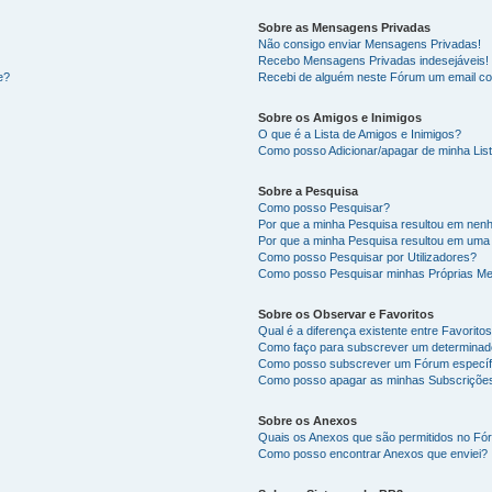
Sobre as Mensagens Privadas
Não consigo enviar Mensagens Privadas!
Recebo Mensagens Privadas indesejáveis!
e?
Recebi de alguém neste Fórum um email co
Sobre os Amigos e Inimigos
O que é a Lista de Amigos e Inimigos?
Como posso Adicionar/apagar de minha List
Sobre a Pesquisa
Como posso Pesquisar?
Por que a minha Pesquisa resultou em nen
Por que a minha Pesquisa resultou em uma
Como posso Pesquisar por Utilizadores?
Como posso Pesquisar minhas Próprias M
Sobre os Observar e Favoritos
Qual é a diferença existente entre Favorit
Como faço para subscrever um determinado
Como posso subscrever um Fórum específ
Como posso apagar as minhas Subscriçõe
Sobre os Anexos
Quais os Anexos que são permitidos no F
Como posso encontrar Anexos que enviei?