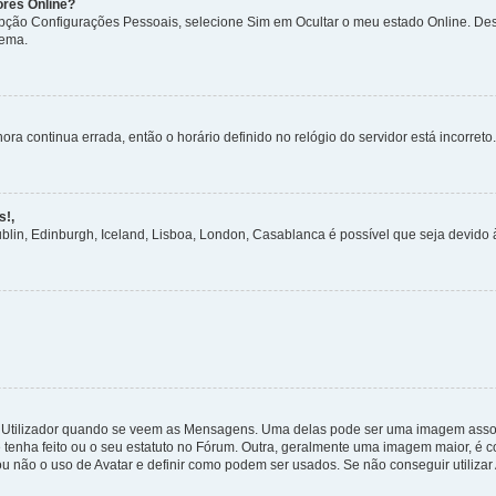
ores Online?
 opção Configurações Pessoais, selecione Sim em Ocultar o meu estado Online. De
tema.
ora continua errada, então o horário definido no relógio do servidor está incorreto.
s!,
ublin, Edinburgh, Iceland, Lisboa, London, Casablanca é possível que seja devido
tilizador quando se veem as Mensagens. Uma delas pode ser uma imagem associa
 tenha feito ou o seu estatuto no Fórum. Outra, geralmente uma imagem maior, é
ou não o uso de Avatar e definir como podem ser usados. Se não conseguir utilizar