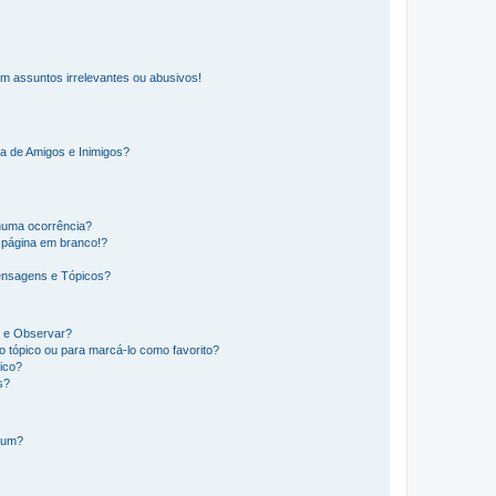
m assuntos irrelevantes ou abusivos!
a de Amigos e Inimigos?
huma ocorrência?
 página em branco!?
ensagens e Tópicos?
os e Observar?
 tópico ou para marcá-lo como favorito?
ico?
s?
órum?