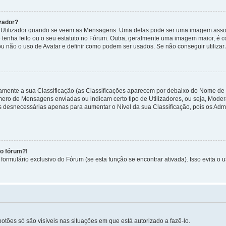
zador?
tilizador quando se veem as Mensagens. Uma delas pode ser uma imagem associa
 tenha feito ou o seu estatuto no Fórum. Outra, geralmente uma imagem maior, é
ou não o uso de Avatar e definir como podem ser usados. Se não conseguir utilizar
etamente a sua Classificação (as Classificações aparecem por debaixo do Nome de
úmero de Mensagens enviadas ou indicam certo tipo de Utilizadores, ou seja, Mode
 desnecessárias apenas para aumentar o Nível da sua Classificação, pois os Ad
no fórum?!
ormulário exclusivo do Fórum (se esta função se encontrar ativada). Isso evita o u
botões só são visíveis nas situações em que está autorizado a fazê-lo.