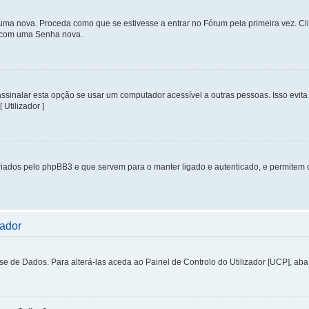
uma nova. Proceda como que se estivesse a entrar no Fórum pela primeira vez. C
s, com uma Senha nova.
inalar esta opção se usar um computador acessível a outras pessoas. Isso evita 
 Utilizador ]
iados pelo phpBB3 e que servem para o manter ligado e autenticado, e permitem 
zador
de Dados. Para alterá-las aceda ao Painel de Controlo do Utilizador [UCP], aba P