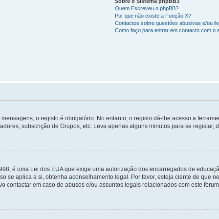
Sobre o Sistema phpBB3
Quem Escreveu o phpBB?
Por que não existe a Função X?
Contactos sobre questões abusivas e/ou ile
Como faço para entrar em contacto com o 
mensagens, o registo é obrigatório. No entanto; o registo dá-lhe acesso a ferramen
zadores, subscrição de Grupos, etc. Leva apenas alguns minutos para se registar, 
 1998, é uma Lei dos EUA que exige uma autorização dos encarregados de educaçã
so se aplica a si, obtenha aconselhamento legal. Por favor, esteja ciente de que
o contactar em caso de abusos e/ou assuntos legais relacionados com este fórum