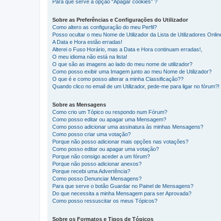
Para que serve a opção “Apagar cookies” ?
Sobre as Preferências e Configurações do Utilizador
Como altero as configuração do meu Perfil?
Posso ocultar o meu Nome de Utilizador da Lista de Utilizadores Onlin
A Data e Hora estão erradas!
Alterei o Fuso Horário, mas a Data e Hora continuam erradas!,
O meu idioma não está na lista!
O que são as imagens ao lado do meu nome de utilizador?
Como posso exibir uma Imagem junto ao meu Nome de Utilizador?
O que é e como posso alterar a minha Classificação??
Quando clico no email de um Utilizador, pede-me para ligar no fórum?!
Sobre as Mensagens
Como crio um Tópico ou respondo num Fórum?
Como posso editar ou apagar uma Mensagem?
Como posso adicionar uma assinatura às minhas Mensagens?
Como posso criar uma votação?
Porque não posso adicionar mais opções nas votações?
Como posso editar ou apagar uma votação?
Porque não consigo aceder a um fórum?
Porque não posso adicionar anexos?
Porque recebi uma Advertência?
Como posso Denunciar Mensagens?
Para que serve o botão Guardar no Painel de Mensagens?
Do que necessita a minha Mensagem para ser Aprovada?
Como posso ressuscitar os meus Tópicos?
Sobre os Formatos e Tipos de Tópicos