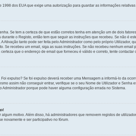
de 1998 dos EUA que exige uma autorização para guardar as informações relativa
enha. Se tem a certeza de que estão corretos tenha em atenção um de dois fatores
os durante o Registo, então tem que seguir as instruções que recebeu. Se não é es
A Ativação tanto pode ser feita pelo Administrador como pelo próprio Utilizador, q
sto. Se recebeu um email, siga as suas instruções. Se não recebeu nenhum email p
certeza que o endereço de email que forneceu é válido e correto, tente contactar 
 Foi expulso? Se foi expulso deverá receber uma Mensagem a informá-lo da ocorr
mesmo assim não conseguir entrar, verifique se o seu Nome de Utilizador e Senha
 o Administrador porque pode haver alguma configuração errada no Sistema.
go!
por algum motivo. Além disso, há administradores que removem registos de utiliz
e novamente e ser participativo no fórum.