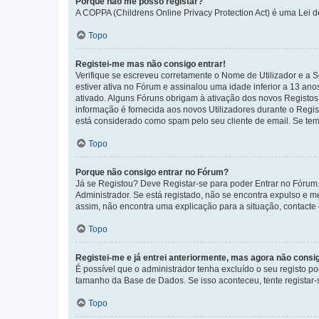
Porque não me posso registar?
A COPPA (Childrens Online Privacy Protection Act) é uma Lei 
Topo
Registei-me mas não consigo entrar!
Verifique se escreveu corretamente o Nome de Utilizador e a S
estiver ativa no Fórum e assinalou uma idade inferior a 13 an
ativado. Alguns Fóruns obrigam à ativação dos novos Registos. 
informação é fornecida aos novos Utilizadores durante o Regi
está considerado como spam pelo seu cliente de email. Se tem 
Topo
Porque não consigo entrar no Fórum?
Já se Registou? Deve Registar-se para poder Entrar no Fórum.
Administrador. Se está registado, não se encontra expulso e 
assim, não encontra uma explicação para a situação, contacte
Topo
Registei-me e já entrei anteriormente, mas agora não consi
É possível que o administrador tenha excluído o seu registo 
tamanho da Base de Dados. Se isso aconteceu, tente registar-s
Topo