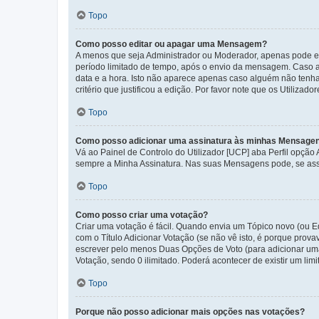
Topo
Como posso editar ou apagar uma Mensagem?
A menos que seja Administrador ou Moderador, apenas pode ed
período limitado de tempo, após o envio da mensagem. Caso 
data e a hora. Isto não aparece apenas caso alguém não ten
critério que justificou a edição. Por favor note que os Util
Topo
Como posso adicionar uma assinatura às minhas Mensage
Vá ao Painel de Controlo do Utilizador [UCP] aba Perfil opção
sempre a Minha Assinatura. Nas suas Mensagens pode, se assi
Topo
Como posso criar uma votação?
Criar uma votação é fácil. Quando envia um Tópico novo (ou Ed
com o Título Adicionar Votação (se não vê isto, é porque prov
escrever pelo menos Duas Opções de Voto (para adicionar uma 
Votação, sendo 0 ilimitado. Poderá acontecer de existir um lim
Topo
Porque não posso adicionar mais opções nas votações?