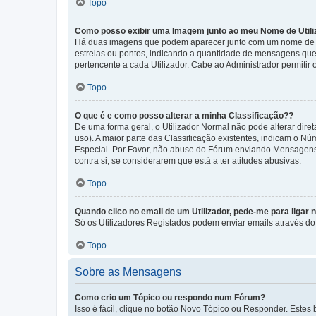
Topo
Como posso exibir uma Imagem junto ao meu Nome de Utili
Há duas imagens que podem aparecer junto com um nome de U
estrelas ou pontos, indicando a quantidade de mensagens que
pertencente a cada Utilizador. Cabe ao Administrador permitir 
Topo
O que é e como posso alterar a minha Classificação??
De uma forma geral, o Utilizador Normal não pode alterar dir
uso). A maior parte das Classificação existentes, indicam o N
Especial. Por Favor, não abuse do Fórum enviando Mensagens
contra si, se considerarem que está a ter atitudes abusivas.
Topo
Quando clico no email de um Utilizador, pede-me para ligar 
Só os Utilizadores Registados podem enviar emails através do f
Topo
Sobre as Mensagens
Como crio um Tópico ou respondo num Fórum?
Isso é fácil, clique no botão Novo Tópico ou Responder. Estes 