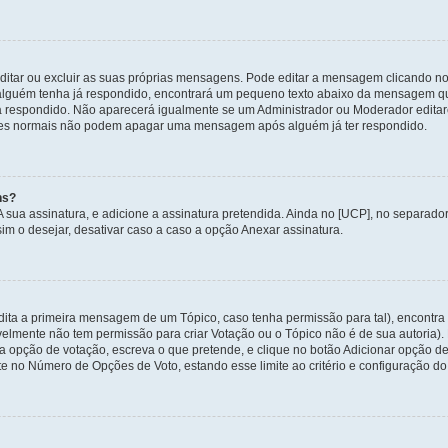
itar ou excluir as suas próprias mensagens. Pode editar a mensagem clicando no
alguém tenha já respondido, encontrará um pequeno texto abaixo da mensagem qu
ha respondido. Não aparecerá igualmente se um Administrador ou Moderador edit
izadores normais não podem apagar uma mensagem após alguém já ter respondido.
ns?
 A sua assinatura, e adicione a assinatura pretendida. Ainda no [UCP], no separa
m o desejar, desativar caso a caso a opção Anexar assinatura.
ita a primeira mensagem de um Tópico, caso tenha permissão para tal), encontra n
avelmente não tem permissão para criar Votação ou o Tópico não é de sua autoria)
opção de votação, escreva o que pretende, e clique no botão Adicionar opção de
ite no Número de Opções de Voto, estando esse limite ao critério e configuração do