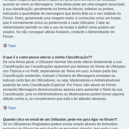
quando se veem as Mensagens. Uma delas pode ser uma imagem associada
à sua classificação, geralmente na forma de blocos, estrelas ou pontos,
indicando a quantidade de mensagens que tenha feito ou o seu estatuto no
Fórum. Outra, geralmente uma imagem maior, é conhecida como um Avatar,
que é normalmente única ou pertencente a cada Utilizador. Cabe ao
Administrador permitir ou não o uso de Avatar e definir como podem ser
usados. Se não conseguir utilizar Avatares, contacte o Administrador do
Fórum.
Topo
O que é e como posso alterar a minha Classificação??
De uma forma geral, o Utilizador Normal não pode alterar diretamente a sua
Classificação (as Classificações aparecem por debaixo do Nome de Utilizador
nos Tópicos e no Perfil, dependendo do Tema em uso). A maior parte das
Classificação existentes, indicam o Número de Mensagens enviadas ou
indicam certo tipo de Utilizadores, ou seja, Moderadores e Administradores
poderão ter uma Classificação Especial. Por Favor, não abuse do Fórum
enviando Mensagens desnecessárias apenas para aumentar o Nível da sua
Classificação, pois os Administradores ou Moderadores podem tomar alguma
atitude contra si, se considerarem que está a ter atitudes abusivas.
Topo
Quando clico no email de um Utilizador, pede-me para ligar no fórum?!
Só os Utilizadores Registados podem enviar emails através do formulário
exclusivo do Fórum (se esta função se encontrar ativada). Isso evita o uso