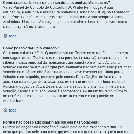
Como posso adicionar uma assinatura às minhas Mensagens?
Vá ao Painel de Controlo do Utilizador [UCP] aba Perfil opção A sua
assinatura, e adicione a assinatura pretendida. Ainda no [UCP], no separador
Preferências opção Mensagens enviadas selecione Ativar sempre a Minha
Assinatura. Nas suas Mensagens pode, se assim o desejar, desativar caso a
caso a opção Anexar assinatura.
Topo
Como posso criar uma votação?
Criar uma votação é fácil. Quando envia um Tópico novo (ou Edita a primeira
mensagem de um Tópico, caso tenha permissão para tal), encontra na parte
inferior à caixa principal da mensagem, um painel com o Título Adicionar
Votação (se não vê isto, é porque provavelmente não tem permissão para criar
Votação ou o Tópico não é de sua autoria). Deve escrever um Título para a
Votação e em seguida, escrever pelo menos Duas Opções de Voto (para
adicionar uma opção de votação, escreva o que pretende, e clique no botão
Adicionar opção de Voto). Deverá também estipular um tempo limite para a
Votação, sendo 0 ilimitado. Poderá acontecer de existir um limite no Número
de Opções de Voto, estando esse limite ao critério e configuração do
Administrador.
Topo
Porque não posso adicionar mais opções nas votações?
O limite de opções das votações é fixado pelo administrador do fórum. Se
acha que precisa adicionar mais opções para a sua votação do que o número