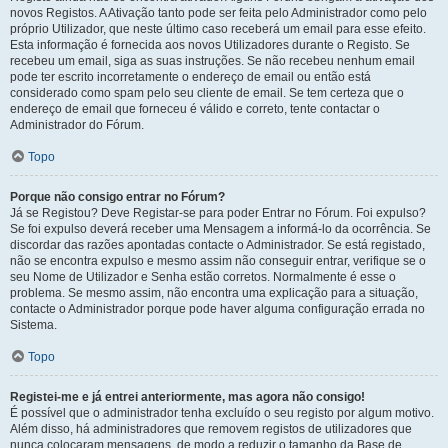
novos Registos. A Ativação tanto pode ser feita pelo Administrador como pelo
próprio Utilizador, que neste último caso receberá um email para esse efeito.
Esta informação é fornecida aos novos Utilizadores durante o Registo. Se
recebeu um email, siga as suas instruções. Se não recebeu nenhum email
pode ter escrito incorretamente o endereço de email ou então está
considerado como spam pelo seu cliente de email. Se tem certeza que o
endereço de email que forneceu é válido e correto, tente contactar o
Administrador do Fórum.
Topo
Porque não consigo entrar no Fórum?
Já se Registou? Deve Registar-se para poder Entrar no Fórum. Foi expulso?
Se foi expulso deverá receber uma Mensagem a informá-lo da ocorrência. Se
discordar das razões apontadas contacte o Administrador. Se está registado,
não se encontra expulso e mesmo assim não conseguir entrar, verifique se o
seu Nome de Utilizador e Senha estão corretos. Normalmente é esse o
problema. Se mesmo assim, não encontra uma explicação para a situação,
contacte o Administrador porque pode haver alguma configuração errada no
Sistema.
Topo
Registei-me e já entrei anteriormente, mas agora não consigo!
É possível que o administrador tenha excluído o seu registo por algum motivo.
Além disso, há administradores que removem registos de utilizadores que
nunca colocaram mensagens, de modo a reduzir o tamanho da Base de