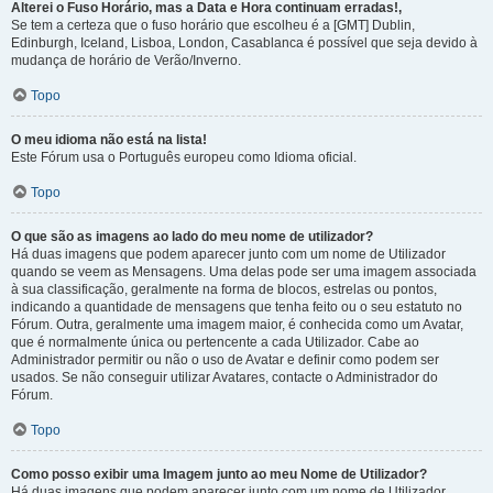
Alterei o Fuso Horário, mas a Data e Hora continuam erradas!,
Se tem a certeza que o fuso horário que escolheu é a [GMT] Dublin,
Edinburgh, Iceland, Lisboa, London, Casablanca é possível que seja devido à
mudança de horário de Verão/Inverno.
Topo
O meu idioma não está na lista!
Este Fórum usa o Português europeu como Idioma oficial.
Topo
O que são as imagens ao lado do meu nome de utilizador?
Há duas imagens que podem aparecer junto com um nome de Utilizador
quando se veem as Mensagens. Uma delas pode ser uma imagem associada
à sua classificação, geralmente na forma de blocos, estrelas ou pontos,
indicando a quantidade de mensagens que tenha feito ou o seu estatuto no
Fórum. Outra, geralmente uma imagem maior, é conhecida como um Avatar,
que é normalmente única ou pertencente a cada Utilizador. Cabe ao
Administrador permitir ou não o uso de Avatar e definir como podem ser
usados. Se não conseguir utilizar Avatares, contacte o Administrador do
Fórum.
Topo
Como posso exibir uma Imagem junto ao meu Nome de Utilizador?
Há duas imagens que podem aparecer junto com um nome de Utilizador