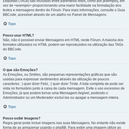
Etiquetas (TAGs) são incluídas entre parêntesis retos, como por [exemplo], em
vez de <exemplo> proporcionando uma maior facilidade na formatação dos
textos e mensagens dentro do Fórum. Para mais informações, consulte o Guia
BBCode, acessível através de um atalho no Painel de Mensagens.
Topo
Posso usar HTML?
Não, não é possível enviar Mensagens em HTML neste Fórum. A maioria dos
formatos utilizados no HTML podem ser reproduzidos na utilização das TAGs
do BBCode.
Topo
O que são Emoções?
As Emoções, ou Smilies, são pequenas representações gráficas que são
usadas para expressar sentimentos através da utilização de poucos
caracteres. :) quer dizer Feliz, :( quer dizer Triste. A lista completa de pode ser
vista no formulário junto à caixa de cada mensagem. Evite o uso excessivo de
Emoções, já que podem tornar uma Mensagem ilegível, podendo o
Administrador ou um Moderador excluí-las ou apagar a mensagem inteira.
Topo
Posso exibir Imagens?
Regra geral pode incluir imagens nas suas Mensagens. No entanto não existe
forma de as armazenar usando o phpBB. Para exibir uma imagem utilize as