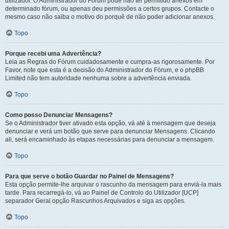
utilizador. O Administrador do Fórum pode não ter permitido anexos em
determinado fórum, ou apenas deu permissões a certos grupos. Contacte o
mesmo caso não saiba o motivo do porquê de não poder adicionar anexos.
Topo
Porque recebi uma Advertência?
Leia as Regras do Fórum cuidadosamente e cumpra-as rigorosamente. Por
Favor, note que esta é a decisão do Administrador do Fórum, e o phpBB
Limited não tem autoridade nenhuma sobre a advertência enviada.
Topo
Como posso Denunciar Mensagens?
Se o Administrador tiver ativado esta opção, vá até à mensagem que deseja
denunciar e verá um botão que serve para denunciar Mensagens. Clicando
ali, será encaminhado às etapas necessárias para denunciar a mensagem.
Topo
Para que serve o botão Guardar no Painel de Mensagens?
Esta opção permite-lhe arquivar o rascunho da mensagem para enviá-la mais
tarde. Para recarregá-lo, vá ao Painel de Controlo do Utilizador [UCP]
separador Geral opção Rascunhos Arquivados e siga as opções.
Topo