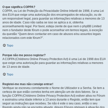
O que significa COPPA?
COPPA, ou Lei de Proteção da Privacidade Online Infantil de 1998, é uma Lei
dos EUA que exige uma autorização dos encarregados de educação, ou de
um responsável legal, para guardar as informações relativas a menores de 13
anos de idade. Caso não saiba se isso se aplica a si, obtenha
aconselhamento legal. Por favor, esteja ciente de que nem o phpBB Limited
nem o fundador deste fórum o pode aconselhar em termos legais, à exceção
da questão “Quem devo contactar em caso de abusos e/ou assuntos legais
relacionados com este fórum?”.
Topo
Porque não me posso registar?
A COPPA (Childrens Online Privacy Protection Act) é uma Lei de 1998 dos EUA
que exige uma autorização para guardar as informações relativas a menores
de 13 anos de idade.
Topo
Registei-me mas não consigo entrar!
Verifique se escreveu corretamente o Nome de Utilizador e a Senha. Se tem a
certeza de que estão corretos tenha em atenção um de dois fatores. Se a
função COPPA (Childrens Online Privacy Protection Act) estiver ativa no Fórum
e assinalou uma idade inferior a 13 anos durante o Registo, então tem que
seguir as instruções que recebeu. Se não é este o seu caso, então o seu
Registo ainda não se encontra ativado. Alguns Fóruns obrigam à ativação dos