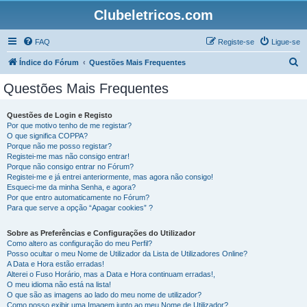
Clubeletricos.com
FAQ
Registe-se
Ligue-se
P
Índice do Fórum
Questões Mais Frequentes
e
Questões Mais Frequentes
s
q
Questões de Login e Registo
Por que motivo tenho de me registar?
u
O que significa COPPA?
i
Porque não me posso registar?
Registei-me mas não consigo entrar!
s
Porque não consigo entrar no Fórum?
Registei-me e já entrei anteriormente, mas agora não consigo!
a
Esqueci-me da minha Senha, e agora?
r
Por que entro automaticamente no Fórum?
Para que serve a opção “Apagar cookies” ?
Sobre as Preferências e Configurações do Utilizador
Como altero as configuração do meu Perfil?
Posso ocultar o meu Nome de Utilizador da Lista de Utilizadores Online?
A Data e Hora estão erradas!
Alterei o Fuso Horário, mas a Data e Hora continuam erradas!,
O meu idioma não está na lista!
O que são as imagens ao lado do meu nome de utilizador?
Como posso exibir uma Imagem junto ao meu Nome de Utilizador?