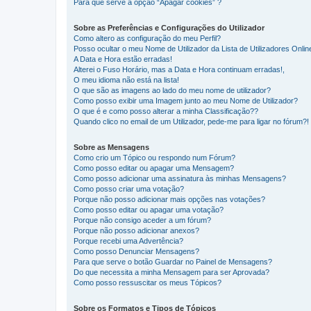
Para que serve a opção “Apagar cookies” ?
Sobre as Preferências e Configurações do Utilizador
Como altero as configuração do meu Perfil?
Posso ocultar o meu Nome de Utilizador da Lista de Utilizadores Onlin
A Data e Hora estão erradas!
Alterei o Fuso Horário, mas a Data e Hora continuam erradas!,
O meu idioma não está na lista!
O que são as imagens ao lado do meu nome de utilizador?
Como posso exibir uma Imagem junto ao meu Nome de Utilizador?
O que é e como posso alterar a minha Classificação??
Quando clico no email de um Utilizador, pede-me para ligar no fórum?!
Sobre as Mensagens
Como crio um Tópico ou respondo num Fórum?
Como posso editar ou apagar uma Mensagem?
Como posso adicionar uma assinatura às minhas Mensagens?
Como posso criar uma votação?
Porque não posso adicionar mais opções nas votações?
Como posso editar ou apagar uma votação?
Porque não consigo aceder a um fórum?
Porque não posso adicionar anexos?
Porque recebi uma Advertência?
Como posso Denunciar Mensagens?
Para que serve o botão Guardar no Painel de Mensagens?
Do que necessita a minha Mensagem para ser Aprovada?
Como posso ressuscitar os meus Tópicos?
Sobre os Formatos e Tipos de Tópicos