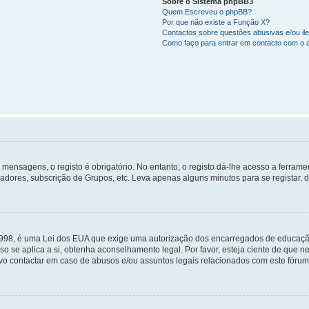
Sobre o Sistema phpBB3
Quem Escreveu o phpBB?
Por que não existe a Função X?
Contactos sobre questões abusivas e/ou ile
Como faço para entrar em contacto com o 
mensagens, o registo é obrigatório. No entanto; o registo dá-lhe acesso a ferramen
zadores, subscrição de Grupos, etc. Leva apenas alguns minutos para se registar, 
 1998, é uma Lei dos EUA que exige uma autorização dos encarregados de educaçã
so se aplica a si, obtenha aconselhamento legal. Por favor, esteja ciente de que
o contactar em caso de abusos e/ou assuntos legais relacionados com este fórum