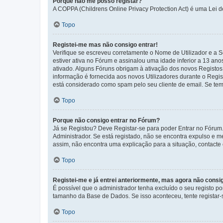
Porque não me posso registar?
A COPPA (Childrens Online Privacy Protection Act) é uma Lei 
Topo
Registei-me mas não consigo entrar!
Verifique se escreveu corretamente o Nome de Utilizador e a S
estiver ativa no Fórum e assinalou uma idade inferior a 13 an
ativado. Alguns Fóruns obrigam à ativação dos novos Registos. 
informação é fornecida aos novos Utilizadores durante o Regi
está considerado como spam pelo seu cliente de email. Se tem 
Topo
Porque não consigo entrar no Fórum?
Já se Registou? Deve Registar-se para poder Entrar no Fórum.
Administrador. Se está registado, não se encontra expulso e 
assim, não encontra uma explicação para a situação, contacte
Topo
Registei-me e já entrei anteriormente, mas agora não consi
É possível que o administrador tenha excluído o seu registo 
tamanho da Base de Dados. Se isso aconteceu, tente registar-s
Topo