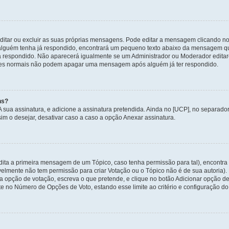
itar ou excluir as suas próprias mensagens. Pode editar a mensagem clicando no
alguém tenha já respondido, encontrará um pequeno texto abaixo da mensagem qu
ha respondido. Não aparecerá igualmente se um Administrador ou Moderador edit
izadores normais não podem apagar uma mensagem após alguém já ter respondido.
ns?
 A sua assinatura, e adicione a assinatura pretendida. Ainda no [UCP], no separa
m o desejar, desativar caso a caso a opção Anexar assinatura.
ita a primeira mensagem de um Tópico, caso tenha permissão para tal), encontra n
avelmente não tem permissão para criar Votação ou o Tópico não é de sua autoria)
opção de votação, escreva o que pretende, e clique no botão Adicionar opção de
ite no Número de Opções de Voto, estando esse limite ao critério e configuração do