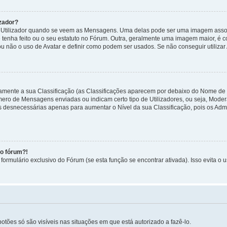
zador?
tilizador quando se veem as Mensagens. Uma delas pode ser uma imagem associa
 tenha feito ou o seu estatuto no Fórum. Outra, geralmente uma imagem maior, é
ou não o uso de Avatar e definir como podem ser usados. Se não conseguir utilizar
etamente a sua Classificação (as Classificações aparecem por debaixo do Nome de
úmero de Mensagens enviadas ou indicam certo tipo de Utilizadores, ou seja, Mode
 desnecessárias apenas para aumentar o Nível da sua Classificação, pois os Ad
no fórum?!
ormulário exclusivo do Fórum (se esta função se encontrar ativada). Isso evita o u
botões só são visíveis nas situações em que está autorizado a fazê-lo.