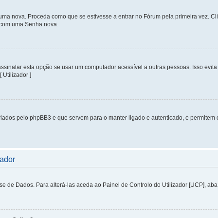
uma nova. Proceda como que se estivesse a entrar no Fórum pela primeira vez. C
s, com uma Senha nova.
inalar esta opção se usar um computador acessível a outras pessoas. Isso evita 
 Utilizador ]
iados pelo phpBB3 e que servem para o manter ligado e autenticado, e permitem 
zador
de Dados. Para alterá-las aceda ao Painel de Controlo do Utilizador [UCP], aba P