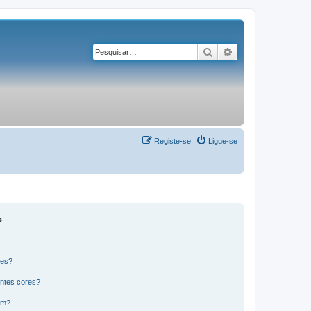
Pesquisar
Pesquisa avançad
Registe-se
Ligue-se
s
res?
ntes cores?
um?