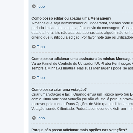
Topo
Como posso editar ou apagar uma Mensagem?
A menos que seja Administrador ou Moderador, apenas pode ed
período limitado de tempo, após o envio da mensagem. Caso 
data e a hora. Isto não aparece apenas caso alguém não ten
critério que justificou a edição. Por favor note que os Util
Topo
Como posso adicionar uma assinatura às minhas Mensage
Vá ao Painel de Controlo do Utilizador [UCP] aba Perfil opção
sempre a Minha Assinatura. Nas suas Mensagens pode, se assi
Topo
Como posso criar uma votação?
Criar uma votação é fácil. Quando envia um Tópico novo (ou Ed
com o Título Adicionar Votação (se não vê isto, é porque prov
escrever pelo menos Duas Opções de Voto (para adicionar uma 
Votação, sendo 0 ilimitado. Poderá acontecer de existir um lim
Topo
Porque não posso adicionar mais opções nas votações?