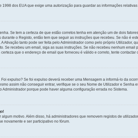
de 1998 dos EUA que exige uma autorização para guardar as informações relativa
enha. Se tem a certeza de que estão corretos tenha em atenção um de dois fatores
os durante o Registo, então tem que seguir as instruções que recebeu. Se não é es
A Ativação tanto pode ser feita pelo Administrador como pelo próprio Utilizador, q
sto. Se recebeu um email, siga as suas instruções. Se não recebeu nenhum email p
certeza que o endereço de email que forneceu é válido e correto, tente contactar 
 Foi expulso? Se foi expulso deverá receber uma Mensagem a informá-lo da ocorr
mesmo assim não conseguir entrar, verifique se o seu Nome de Utilizador e Senha
 o Administrador porque pode haver alguma configuração errada no Sistema.
go!
por algum motivo. Além disso, há administradores que removem registos de utiliz
e novamente e ser participativo no fórum.