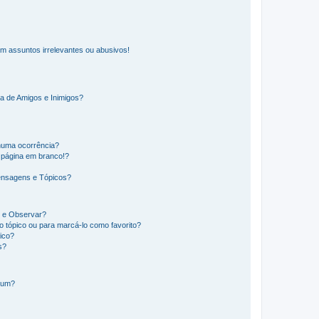
m assuntos irrelevantes ou abusivos!
a de Amigos e Inimigos?
huma ocorrência?
 página em branco!?
ensagens e Tópicos?
os e Observar?
 tópico ou para marcá-lo como favorito?
ico?
s?
órum?