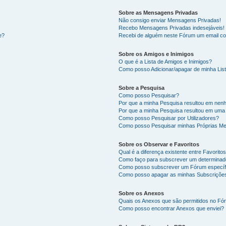
Sobre as Mensagens Privadas
Não consigo enviar Mensagens Privadas!
Recebo Mensagens Privadas indesejáveis!
e?
Recebi de alguém neste Fórum um email co
Sobre os Amigos e Inimigos
O que é a Lista de Amigos e Inimigos?
Como posso Adicionar/apagar de minha List
Sobre a Pesquisa
Como posso Pesquisar?
Por que a minha Pesquisa resultou em nen
Por que a minha Pesquisa resultou em uma
Como posso Pesquisar por Utilizadores?
Como posso Pesquisar minhas Próprias M
Sobre os Observar e Favoritos
Qual é a diferença existente entre Favorit
Como faço para subscrever um determinado
Como posso subscrever um Fórum específ
Como posso apagar as minhas Subscriçõe
Sobre os Anexos
Quais os Anexos que são permitidos no F
Como posso encontrar Anexos que enviei?