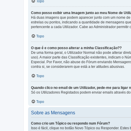
Topo
Como posso exibir uma Imagem junto ao meu Nome de Utili
Há duas imagens que podem aparecer junto com um nome de U
estrelas ou pontos, indicando a quantidade de mensagens que
pertencente a cada Utilizador. Cabe ao Administrador permitir 
Topo
O que é e como posso alterar a minha Classificação??
De uma forma geral, o Utilizador Normal não pode alterar dir
uso). A maior parte das Classificação existentes, indicam o N
Especial. Por Favor, não abuse do Fórum enviando Mensagens
contra si, se considerarem que está a ter atitudes abusivas.
Topo
Quando clico no email de um Utilizador, pede-me para ligar 
Só os Utilizadores Registados podem enviar emails através do f
Topo
Sobre as Mensagens
Como crio um Tópico ou respondo num Fórum?
Isso é fácil, clique no botão Novo Tópico ou Responder. Estes 