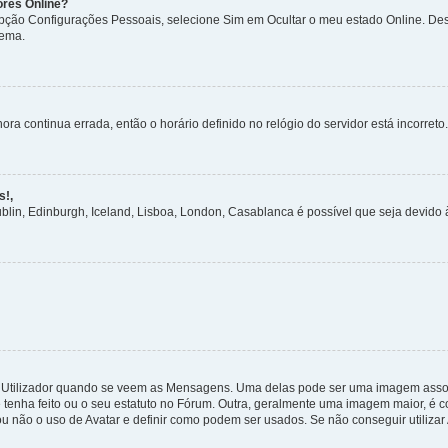
ores Online?
 opção Configurações Pessoais, selecione Sim em Ocultar o meu estado Online. De
tema.
ora continua errada, então o horário definido no relógio do servidor está incorreto.
s!,
ublin, Edinburgh, Iceland, Lisboa, London, Casablanca é possível que seja devido
tilizador quando se veem as Mensagens. Uma delas pode ser uma imagem associa
 tenha feito ou o seu estatuto no Fórum. Outra, geralmente uma imagem maior, é
ou não o uso de Avatar e definir como podem ser usados. Se não conseguir utilizar