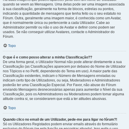
quando se veem as Mensagens. Uma delas pode ser uma imagem associada
à sua classificação, geralmente na forma de blocos, estrelas ou pontos,
indicando a quantidade de mensagens que tenha feito ou o seu estatuto no
Fórum. Outra, geralmente uma imagem maior, é conhecida como um Avatar,
que é normalmente única ou pertencente a cada Utilizador. Cabe ao
Administrador permitir ou não o uso de Avatar e definir como podem ser
usados. Se não conseguir utilizar Avatares, contacte o Administrador do
Fórum.
Topo
O que é e como posso alterar a minha Classificação??
De uma forma geral, o Utilizador Normal não pode alterar diretamente a sua
Classificação (as Classificações aparecem por debaixo do Nome de Utilizador
nos Tópicos e no Perfil, dependendo do Tema em uso). A maior parte das
Classificação existentes, indicam o Número de Mensagens enviadas ou
indicam certo tipo de Utilizadores, ou seja, Moderadores e Administradores
poderão ter uma Classificação Especial. Por Favor, não abuse do Fórum
enviando Mensagens desnecessárias apenas para aumentar o Nível da sua
Classificação, pois os Administradores ou Moderadores podem tomar alguma
atitude contra si, se considerarem que está a ter atitudes abusivas.
Topo
Quando clico no email de um Utilizador, pede-me para ligar no fórum?!
Só os Utilizadores Registados podem enviar emails através do formulário
exclusivo do Fórum (se esta função se encontrar ativada). Isso evita o uso