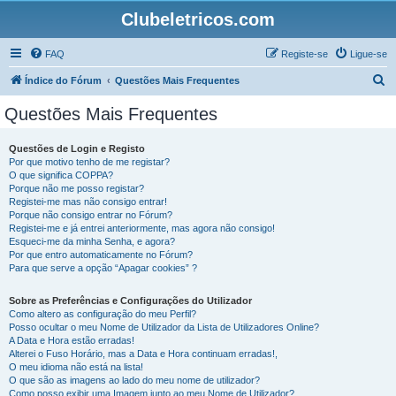
Clubeletricos.com
FAQ
Registe-se
Ligue-se
P
Índice do Fórum
Questões Mais Frequentes
e
Questões Mais Frequentes
s
q
Questões de Login e Registo
Por que motivo tenho de me registar?
u
O que significa COPPA?
i
Porque não me posso registar?
Registei-me mas não consigo entrar!
s
Porque não consigo entrar no Fórum?
Registei-me e já entrei anteriormente, mas agora não consigo!
a
Esqueci-me da minha Senha, e agora?
r
Por que entro automaticamente no Fórum?
Para que serve a opção “Apagar cookies” ?
Sobre as Preferências e Configurações do Utilizador
Como altero as configuração do meu Perfil?
Posso ocultar o meu Nome de Utilizador da Lista de Utilizadores Online?
A Data e Hora estão erradas!
Alterei o Fuso Horário, mas a Data e Hora continuam erradas!,
O meu idioma não está na lista!
O que são as imagens ao lado do meu nome de utilizador?
Como posso exibir uma Imagem junto ao meu Nome de Utilizador?