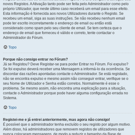
novos Registos. A Ativação tanto pode ser feita pelo Administrador como pelo
próprio Utilizador, que neste último caso receberá um email para esse efeito.
Esta informação é fornecida aos novos Utilizadores durante o Registo. Se
recebeu um email, siga as suas instruções. Se não recebeu nenhum email
pode ter escrito incorretamente o endereço de email ou então está
considerado como spam pelo seu cliente de email. Se tem certeza que o
endereço de email que forneceu é válido e correto, tente contactar o
Administrador do Fórum.
Topo
Porque não consigo entrar no Fórum?
Já se Registou? Deve Registar-se para poder Entrar no Fórum. Foi expulso?
Se foi expulso deverá receber uma Mensagem a informá-lo da ocorrência. Se
discordar das razões apontadas contacte o Administrador. Se está registado,
não se encontra expulso e mesmo assim não conseguir entrar, verifique se o
seu Nome de Utilizador e Senha estão corretos. Normalmente é esse o
problema. Se mesmo assim, não encontra uma explicação para a situação,
contacte o Administrador porque pode haver alguma configuração errada no
Sistema.
Topo
Registei-me e já entrei anteriormente, mas agora não consigo!
É possível que o administrador tenha excluído o seu registo por algum motivo.
Além disso, há administradores que removem registos de utilizadores que
nunca colocaram mensagens, de modo a reduzir o tamanho da Base de