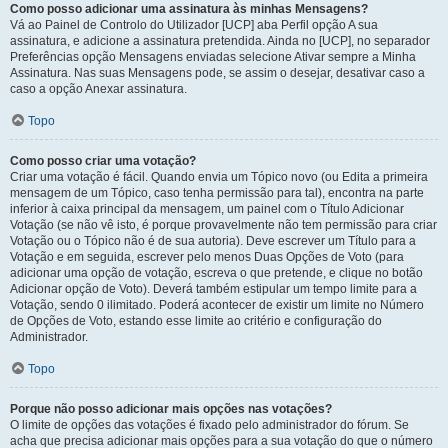
Como posso adicionar uma assinatura às minhas Mensagens?
Vá ao Painel de Controlo do Utilizador [UCP] aba Perfil opção A sua
assinatura, e adicione a assinatura pretendida. Ainda no [UCP], no separador
Preferências opção Mensagens enviadas selecione Ativar sempre a Minha
Assinatura. Nas suas Mensagens pode, se assim o desejar, desativar caso a
caso a opção Anexar assinatura.
Topo
Como posso criar uma votação?
Criar uma votação é fácil. Quando envia um Tópico novo (ou Edita a primeira
mensagem de um Tópico, caso tenha permissão para tal), encontra na parte
inferior à caixa principal da mensagem, um painel com o Título Adicionar
Votação (se não vê isto, é porque provavelmente não tem permissão para criar
Votação ou o Tópico não é de sua autoria). Deve escrever um Título para a
Votação e em seguida, escrever pelo menos Duas Opções de Voto (para
adicionar uma opção de votação, escreva o que pretende, e clique no botão
Adicionar opção de Voto). Deverá também estipular um tempo limite para a
Votação, sendo 0 ilimitado. Poderá acontecer de existir um limite no Número
de Opções de Voto, estando esse limite ao critério e configuração do
Administrador.
Topo
Porque não posso adicionar mais opções nas votações?
O limite de opções das votações é fixado pelo administrador do fórum. Se
acha que precisa adicionar mais opções para a sua votação do que o número