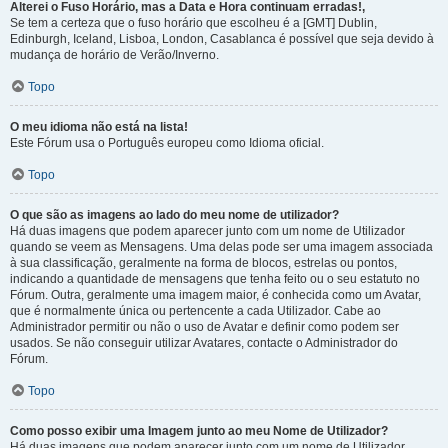
Alterei o Fuso Horário, mas a Data e Hora continuam erradas!,
Se tem a certeza que o fuso horário que escolheu é a [GMT] Dublin,
Edinburgh, Iceland, Lisboa, London, Casablanca é possível que seja devido à
mudança de horário de Verão/Inverno.
Topo
O meu idioma não está na lista!
Este Fórum usa o Português europeu como Idioma oficial.
Topo
O que são as imagens ao lado do meu nome de utilizador?
Há duas imagens que podem aparecer junto com um nome de Utilizador
quando se veem as Mensagens. Uma delas pode ser uma imagem associada
à sua classificação, geralmente na forma de blocos, estrelas ou pontos,
indicando a quantidade de mensagens que tenha feito ou o seu estatuto no
Fórum. Outra, geralmente uma imagem maior, é conhecida como um Avatar,
que é normalmente única ou pertencente a cada Utilizador. Cabe ao
Administrador permitir ou não o uso de Avatar e definir como podem ser
usados. Se não conseguir utilizar Avatares, contacte o Administrador do
Fórum.
Topo
Como posso exibir uma Imagem junto ao meu Nome de Utilizador?
Há duas imagens que podem aparecer junto com um nome de Utilizador