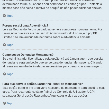
utilizador. O Administrador do Fórum pode não ter permitido anexos em
determinado fórum, ou apenas deu permissões a certos grupos. Contacte o
mesmo caso não saiba o motivo do porquê de não poder adicionar anexos.
Topo
Porque recebi uma Advertência?
Leia as Regras do Fórum cuidadosamente e cumpra-as rigorosamente. Por
Favor, note que esta é a decisão do Administrador do Fórum, e o phpBB
Limited não tem autoridade nenhuma sobre a advertência enviada.
Topo
Como posso Denunciar Mensagens?
Se o Administrador tiver ativado esta opção, vá até à mensagem que deseja
denunciar e verá um botão que serve para denunciar Mensagens. Clicando
ali, será encaminhado às etapas necessárias para denunciar a mensagem.
Topo
Para que serve o botão Guardar no Painel de Mensagens?
Esta opção permite-lhe arquivar o rascunho da mensagem para enviá-la mais
tarde. Para recarregá-lo, vá ao Painel de Controlo do Utilizador [UCP]
separador Geral opção Rascunhos Arquivados e siga as opções.
Topo