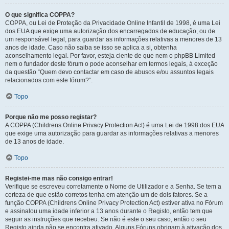
O que significa COPPA?
COPPA, ou Lei de Proteção da Privacidade Online Infantil de 1998, é uma Lei
dos EUA que exige uma autorização dos encarregados de educação, ou de
um responsável legal, para guardar as informações relativas a menores de 13
anos de idade. Caso não saiba se isso se aplica a si, obtenha
aconselhamento legal. Por favor, esteja ciente de que nem o phpBB Limited
nem o fundador deste fórum o pode aconselhar em termos legais, à exceção
da questão “Quem devo contactar em caso de abusos e/ou assuntos legais
relacionados com este fórum?”.
Topo
Porque não me posso registar?
A COPPA (Childrens Online Privacy Protection Act) é uma Lei de 1998 dos EUA
que exige uma autorização para guardar as informações relativas a menores
de 13 anos de idade.
Topo
Registei-me mas não consigo entrar!
Verifique se escreveu corretamente o Nome de Utilizador e a Senha. Se tem a
certeza de que estão corretos tenha em atenção um de dois fatores. Se a
função COPPA (Childrens Online Privacy Protection Act) estiver ativa no Fórum
e assinalou uma idade inferior a 13 anos durante o Registo, então tem que
seguir as instruções que recebeu. Se não é este o seu caso, então o seu
Registo ainda não se encontra ativado. Alguns Fóruns obrigam à ativação dos