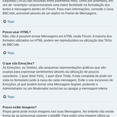
Etiquetas (TAGs) são incluídas entre parêntesis retos, como por [exemplo], em
vez de <exemplo> proporcionando uma maior facilidade na formatação dos
textos e mensagens dentro do Fórum. Para mais informações, consulte o Guia
BBCode, acessível através de um atalho no Painel de Mensagens.
Topo
Posso usar HTML?
Não, não é possível enviar Mensagens em HTML neste Fórum. A maioria dos
formatos utilizados no HTML podem ser reproduzidos na utilização das TAGs
do BBCode.
Topo
O que são Emoções?
As Emoções, ou Smilies, são pequenas representações gráficas que são
usadas para expressar sentimentos através da utilização de poucos
caracteres. :) quer dizer Feliz, :( quer dizer Triste. A lista completa de pode ser
vista no formulário junto à caixa de cada mensagem. Evite o uso excessivo de
Emoções, já que podem tornar uma Mensagem ilegível, podendo o
Administrador ou um Moderador excluí-las ou apagar a mensagem inteira.
Topo
Posso exibir Imagens?
Regra geral pode incluir imagens nas suas Mensagens. No entanto não existe
forma de as armazenar usando o phpBB. Para exibir uma imagem utilize as