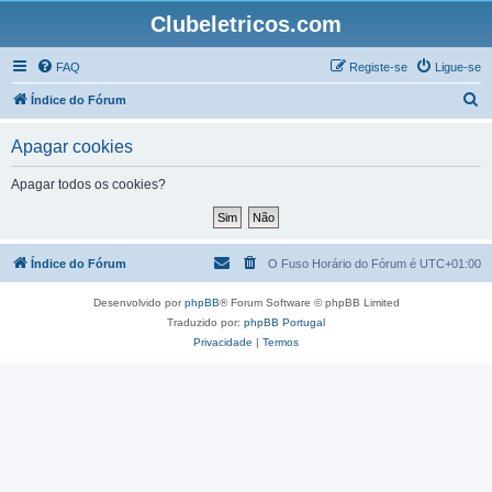
Clubeletricos.com
FAQ
Registe-se
Ligue-se
P
Índice do Fórum
e
Apagar cookies
s
q
Apagar todos os cookies?
u
i
s
Índice do Fórum
O Fuso Horário do Fórum é
UTC+01:00
a
Desenvolvido por
phpBB
® Forum Software © phpBB Limited
r
Traduzido por:
phpBB Portugal
Privacidade
|
Termos