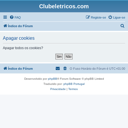
Clubeletricos.com
FAQ
Registe-se
Ligue-se
P
Índice do Fórum
e
Apagar cookies
s
q
Apagar todos os cookies?
u
i
s
Índice do Fórum
O Fuso Horário do Fórum é
UTC+01:00
a
Desenvolvido por
phpBB
® Forum Software © phpBB Limited
r
Traduzido por:
phpBB Portugal
Privacidade
|
Termos