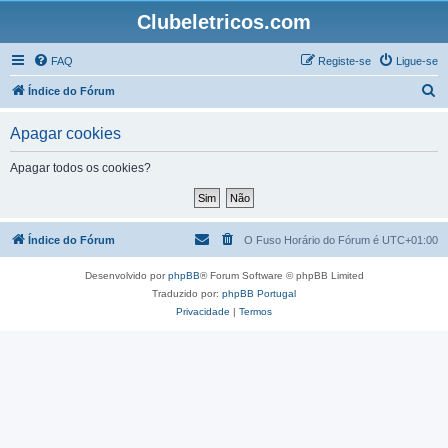
Clubeletricos.com
FAQ
Registe-se
Ligue-se
P
Índice do Fórum
e
Apagar cookies
s
q
Apagar todos os cookies?
u
i
s
Índice do Fórum
O Fuso Horário do Fórum é
UTC+01:00
a
Desenvolvido por
phpBB
® Forum Software © phpBB Limited
r
Traduzido por:
phpBB Portugal
Privacidade
|
Termos