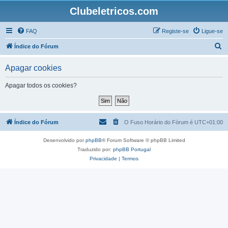
Clubeletricos.com
FAQ
Registe-se
Ligue-se
P
Índice do Fórum
e
Apagar cookies
s
q
Apagar todos os cookies?
u
i
s
Índice do Fórum
O Fuso Horário do Fórum é
UTC+01:00
a
Desenvolvido por
phpBB
® Forum Software © phpBB Limited
r
Traduzido por:
phpBB Portugal
Privacidade
|
Termos