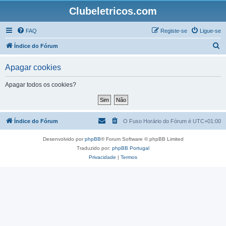
Clubeletricos.com
FAQ
Registe-se
Ligue-se
P
Índice do Fórum
e
Apagar cookies
s
q
Apagar todos os cookies?
u
i
s
Índice do Fórum
O Fuso Horário do Fórum é
UTC+01:00
a
Desenvolvido por
phpBB
® Forum Software © phpBB Limited
r
Traduzido por:
phpBB Portugal
Privacidade
|
Termos