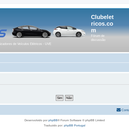
Clubelet
ricos.co
m
Fórum de
discussão
lizadores de Veículos Elétricos - UVE
Cont
Desenvolvido por
phpBB
® Forum Software © phpBB Limited
Traduzido por:
phpBB Portugal