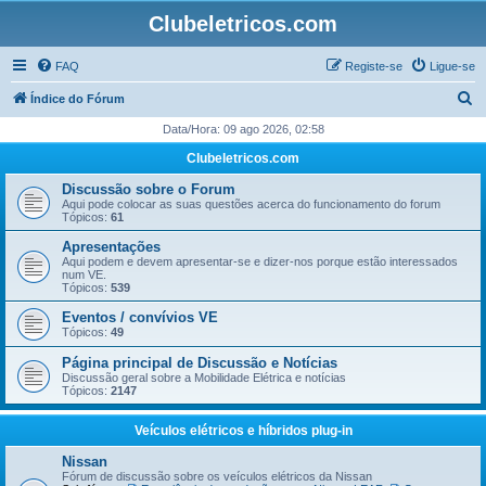
Clubeletricos.com
FAQ
Registe-se
Ligue-se
P
Índice do Fórum
e
Data/Hora: 09 ago 2026, 02:58
s
Clubeletricos.com
q
Discussão sobre o Forum
u
Aqui pode colocar as suas questões acerca do funcionamento do forum
Tópicos:
61
i
Apresentações
s
Aqui podem e devem apresentar-se e dizer-nos porque estão interessados
num VE.
a
Tópicos:
539
r
Eventos / convívios VE
Tópicos:
49
Página principal de Discussão e Notícias
Discussão geral sobre a Mobilidade Elétrica e notícias
Tópicos:
2147
Veículos elétricos e híbridos plug-in
Nissan
Fórum de discussão sobre os veículos elétricos da Nissan