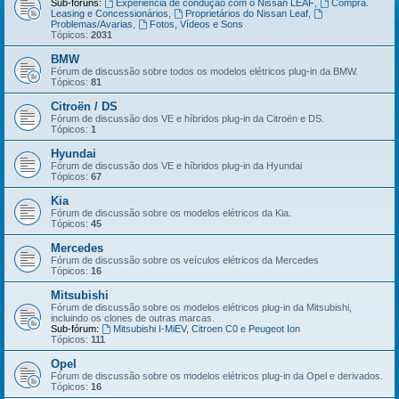
Sub-fóruns:
Experiência de condução com o Nissan LEAF
,
Compra.
Leasing e Concessionários
,
Proprietários do Nissan Leaf
,
Problemas/Avarias
,
Fotos, Vídeos e Sons
Tópicos:
2031
BMW
Fórum de discussão sobre todos os modelos elétricos plug-in da BMW.
Tópicos:
81
Citroën / DS
Fórum de discussão dos VE e híbridos plug-in da Citroën e DS.
Tópicos:
1
Hyundai
Fórum de discussão dos VE e híbridos plug-in da Hyundai
Tópicos:
67
Kia
Fórum de discussão sobre os modelos elétricos da Kia.
Tópicos:
45
Mercedes
Fórum de discussão sobre os veículos elétricos da Mercedes
Tópicos:
16
Mitsubishi
Fórum de discussão sobre os modelos elétricos plug-in da Mitsubishi,
incluindo os clones de outras marcas.
Sub-fórum:
Mitsubishi I-MiEV, Citroen C0 e Peugeot Ion
Tópicos:
111
Opel
Fórum de discussão sobre os modelos elétricos plug-in da Opel e derivados.
Tópicos:
16