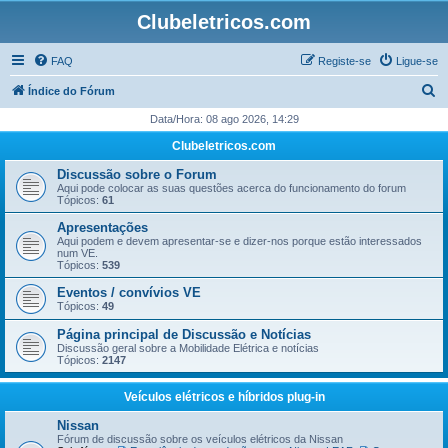
Clubeletricos.com
FAQ
Registe-se
Ligue-se
P
Índice do Fórum
e
Data/Hora: 08 ago 2026, 14:29
s
Clubeletricos.com
q
Discussão sobre o Forum
u
Aqui pode colocar as suas questões acerca do funcionamento do forum
Tópicos:
61
i
Apresentações
s
Aqui podem e devem apresentar-se e dizer-nos porque estão interessados
num VE.
a
Tópicos:
539
r
Eventos / convívios VE
Tópicos:
49
Página principal de Discussão e Notícias
Discussão geral sobre a Mobilidade Elétrica e notícias
Tópicos:
2147
Veículos elétricos e híbridos plug-in
Nissan
Fórum de discussão sobre os veículos elétricos da Nissan