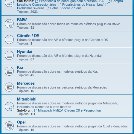
Sub-fóruns:
Experiência de condução com o Nissan LEAF
,
Compra.
Leasing e Concessionários
,
Proprietários do Nissan Leaf
,
Problemas/Avarias
,
Fotos, Vídeos e Sons
Tópicos:
2031
BMW
Fórum de discussão sobre todos os modelos elétricos plug-in da BMW.
Tópicos:
81
Citroën / DS
Fórum de discussão dos VE e híbridos plug-in da Citroën e DS.
Tópicos:
1
Hyundai
Fórum de discussão dos VE e híbridos plug-in da Hyundai
Tópicos:
67
Kia
Fórum de discussão sobre os modelos elétricos da Kia.
Tópicos:
45
Mercedes
Fórum de discussão sobre os veículos elétricos da Mercedes
Tópicos:
16
Mitsubishi
Fórum de discussão sobre os modelos elétricos plug-in da Mitsubishi,
incluindo os clones de outras marcas.
Sub-fórum:
Mitsubishi I-MiEV, Citroen C0 e Peugeot Ion
Tópicos:
111
Opel
Fórum de discussão sobre os modelos elétricos plug-in da Opel e derivados.
Tópicos:
16