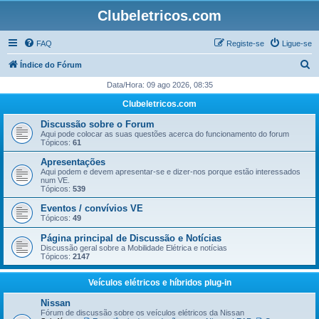
Clubeletricos.com
FAQ
Registe-se
Ligue-se
P
Índice do Fórum
e
Data/Hora: 09 ago 2026, 08:35
s
Clubeletricos.com
q
Discussão sobre o Forum
u
Aqui pode colocar as suas questões acerca do funcionamento do forum
Tópicos:
61
i
Apresentações
s
Aqui podem e devem apresentar-se e dizer-nos porque estão interessados
num VE.
a
Tópicos:
539
r
Eventos / convívios VE
Tópicos:
49
Página principal de Discussão e Notícias
Discussão geral sobre a Mobilidade Elétrica e notícias
Tópicos:
2147
Veículos elétricos e híbridos plug-in
Nissan
Fórum de discussão sobre os veículos elétricos da Nissan