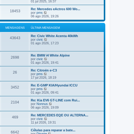
ú
e
01 jul 2025, 16:37
a
l
j
M
t
a
Re: Mercedes eActros 600 Wo...
e
18453
i
a
V
por
pms
n
m
ú
e
06 ago 2026, 19:26
s
a
l
j
a
M
t
a
g
e
i
a
MENSAGENS
ÚLTIMA MENSAGEM
e
n
m
ú
m
s
a
l
Re: Civic White Acenta 40kWh
a
M
t
43643
V
por
civic
g
e
i
e
01 ago 2026, 17:23
e
n
m
j
m
s
a
a
a
M
a
g
Re: BMW i4 White Alpine
e
2698
ú
e
V
por
civic
n
l
m
e
01 ago 2026, 19:41
s
t
j
a
i
a
g
Re: Citroën e-C3
m
26
a
e
V
por
pms
a
ú
m
e
17 jul 2026, 18:19
M
l
j
e
t
a
Re: E-GMP KIA/Hyundai ICCU
n
3452
i
a
V
por
pms
s
m
ú
e
01 ago 2026, 09:41
a
a
l
j
g
M
t
a
Re: Kia EV6 GT-LINE com Rui...
e
e
2104
i
a
V
por
Nonnus
m
n
m
ú
e
06 ago 2026, 19:09
s
a
l
j
a
M
t
a
Re: MERCEDES EQE OU ALTERNA...
g
e
469
i
a
V
por
civic
e
n
m
ú
e
11 jul 2026, 19:31
m
s
a
l
j
a
M
t
a
Células para reparar a bate...
g
e
6642
i
a
V
por
Dinarte