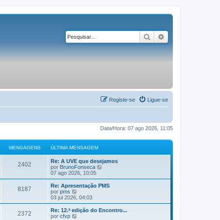
Pesquisar
Pesquisa avançad
Registe-se
Ligue-se
Data/Hora: 07 ago 2026, 11:05
MENSAGENS
ÚLTIMA MENSAGEM
Re: A UVE que desejamos
2402
V
por
BrunoFonseca
e
07 ago 2026, 10:05
j
a
Re: Apresentação PMS
8187
a
V
por
pms
ú
e
03 jul 2026, 04:03
l
j
t
a
Re: 12.ª edição do Encontro...
2372
i
a
V
por
cfvp
m