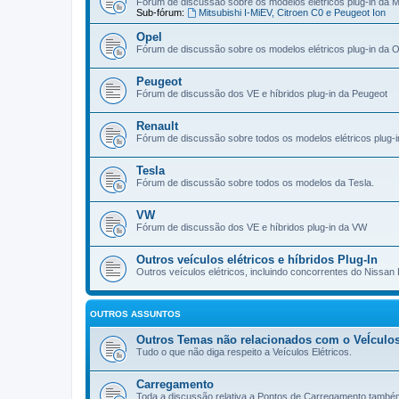
Fórum de discussão sobre os modelos elétricos plug-in da Mi
Sub-fórum:
Mitsubishi I-MiEV, Citroen C0 e Peugeot Ion
Opel
Fórum de discussão sobre os modelos elétricos plug-in da O
Peugeot
Fórum de discussão dos VE e híbridos plug-in da Peugeot
Renault
Fórum de discussão sobre todos os modelos elétricos plug-i
Tesla
Fórum de discussão sobre todos os modelos da Tesla.
VW
Fórum de discussão dos VE e híbridos plug-in da VW
Outros veículos elétricos e híbridos Plug-In
Outros veículos elétricos, incluindo concorrentes do Nissan 
OUTROS ASSUNTOS
Outros Temas não relacionados com o VeÍculos
Tudo o que não diga respeito a Veículos Elétricos.
Carregamento
Toda a discussão relativa a Pontos de Carregamento també