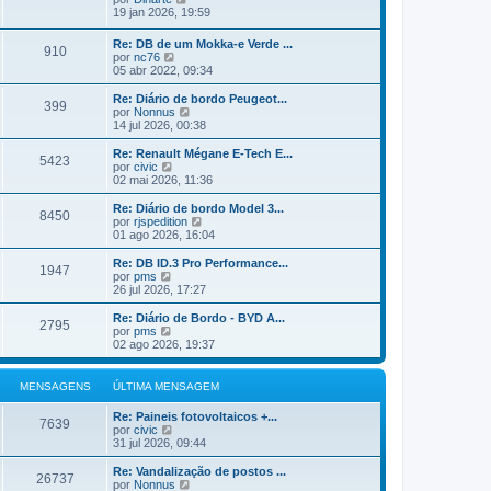
e
n
m
ú
e
19 jan 2026, 19:59
m
s
a
l
j
a
M
t
a
Re: DB de um Mokka-e Verde ...
g
e
i
910
a
V
por
nc76
e
n
m
ú
e
05 abr 2022, 09:34
m
s
a
l
j
a
M
t
a
Re: Diário de bordo Peugeot...
g
e
i
399
a
V
por
Nonnus
e
n
m
ú
e
14 jul 2026, 00:38
m
s
a
l
j
a
M
t
a
Re: Renault Mégane E-Tech E...
g
e
5423
i
a
V
por
civic
e
n
m
ú
e
02 mai 2026, 11:36
m
s
a
l
j
a
M
t
a
Re: Diário de bordo Model 3...
g
e
8450
i
a
V
por
rjspedition
e
n
m
ú
e
01 ago 2026, 16:04
m
s
a
l
j
a
M
t
a
Re: DB ID.3 Pro Performance...
g
e
1947
i
a
V
por
pms
e
n
m
ú
e
26 jul 2026, 17:27
m
s
a
l
j
a
M
t
a
Re: Diário de Bordo - BYD A...
g
e
2795
i
a
V
por
pms
e
n
m
ú
e
02 ago 2026, 19:37
m
s
a
l
j
a
M
t
a
g
e
i
a
MENSAGENS
ÚLTIMA MENSAGEM
e
n
m
ú
m
s
a
l
Re: Paineis fotovoltaicos +...
a
M
t
7639
V
por
civic
g
e
i
e
31 jul 2026, 09:44
e
n
m
j
m
s
a
a
Re: Vandalização de postos ...
a
M
26737
a
V
por
Nonnus
g
e