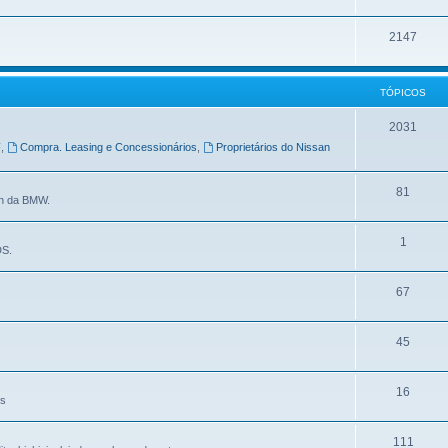
2147
TÓPICOS
2031
F
,
Compra. Leasing e Concessionários
,
Proprietários do Nissan
81
in da BMW.
1
DS.
67
45
16
es
111