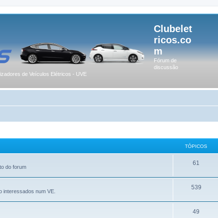
Clubelet
ricos.co
m
Fórum de
discussão
lizadores de Veículos Elétricos - UVE
TÓPICOS
61
to do forum
539
o interessados num VE.
49