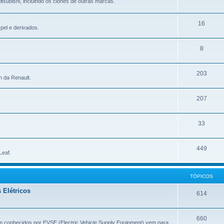
tsubishi, incluindo os clones de outras marcas.
16
pel e derivados.
8
203
n da Renault.
207
33
449
Leaf.
TÓPICOS
 Elétricos
614
660
m conhecidos por EVSE (Electric Vehicle Supply Equipment) vem para