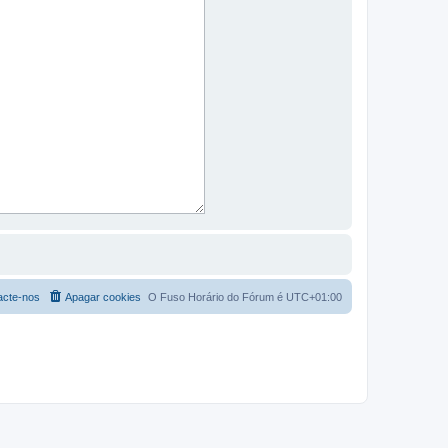
acte-nos
Apagar cookies
O Fuso Horário do Fórum é
UTC+01:00