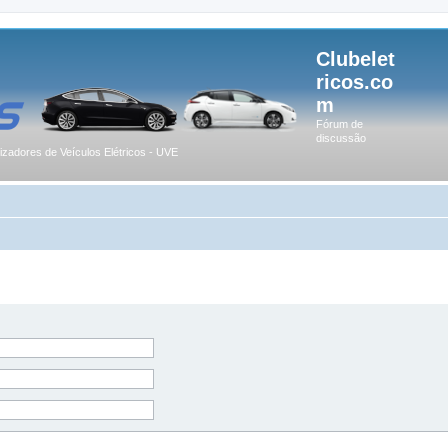
Clubelet
ricos.co
m
Fórum de
discussão
lizadores de Veículos Elétricos - UVE