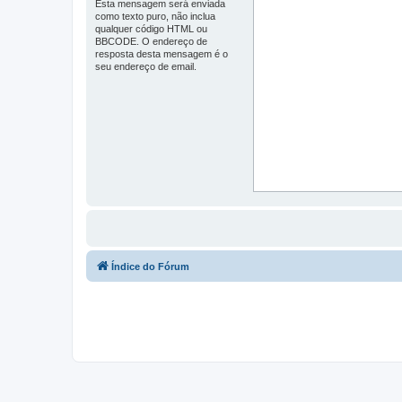
Esta mensagem será enviada
como texto puro, não inclua
qualquer código HTML ou
BBCODE. O endereço de
resposta desta mensagem é o
seu endereço de email.
Índice do Fórum