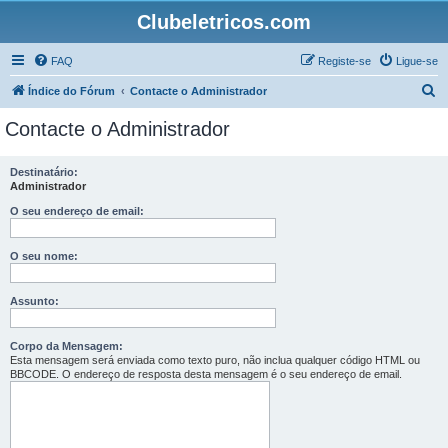
Clubeletricos.com
FAQ
Registe-se
Ligue-se
P
Índice do Fórum
Contacte o Administrador
e
Contacte o Administrador
s
q
Destinatário:
Administrador
u
i
O seu endereço de email:
s
O seu nome:
a
r
Assunto:
Corpo da Mensagem:
Esta mensagem será enviada como texto puro, não inclua qualquer código HTML ou
BBCODE. O endereço de resposta desta mensagem é o seu endereço de email.