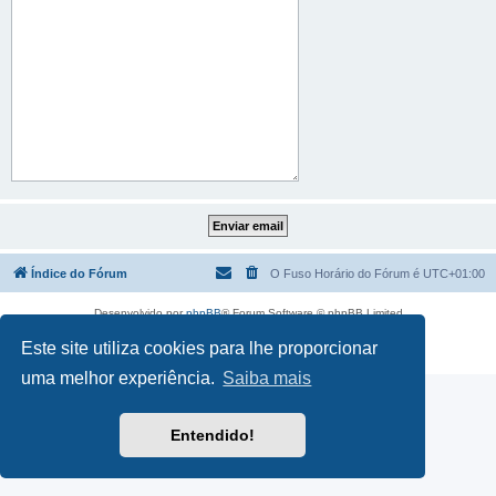
Índice do Fórum
O Fuso Horário do Fórum é
UTC+01:00
Desenvolvido por
phpBB
® Forum Software © phpBB Limited
Traduzido por:
phpBB Portugal
Este site utiliza cookies para lhe proporcionar
Privacidade
|
Termos
uma melhor experiência.
Saiba mais
Entendido!