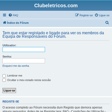
Clubeletricos.com
FAQ
Registe-se
Ligue-se
P
Índice do Fórum
e
Tem que estar registado e ligado para ver os membros da
s
Equipa de Responsáveis do Fórum.
q
Utilizador:
u
i
Senha:
s
a
Esqueci-me da senha
r
Lembrar-me
Ocultar o meu estado nesta sessão
REGISTE-SE
O acesso completo ao Fórum necessita dum Registo que demora apenas
alguns segundos. Antes de se Registar leia: FAQ - Condições de Utilização -