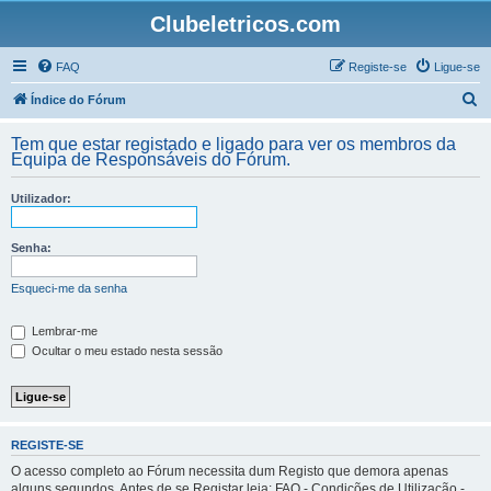
Clubeletricos.com
FAQ
Registe-se
Ligue-se
P
Índice do Fórum
e
Tem que estar registado e ligado para ver os membros da
s
Equipa de Responsáveis do Fórum.
q
Utilizador:
u
i
Senha:
s
a
Esqueci-me da senha
r
Lembrar-me
Ocultar o meu estado nesta sessão
REGISTE-SE
O acesso completo ao Fórum necessita dum Registo que demora apenas
alguns segundos. Antes de se Registar leia: FAQ - Condições de Utilização -