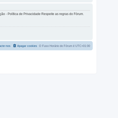
o - Política de Privacidade Respeite as regras do Fórum.
acte-nos
Apagar cookies
O Fuso Horário do Fórum é
UTC+01:00