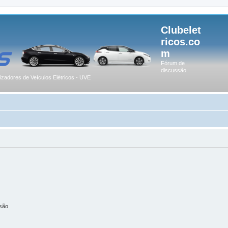
Clubelet
ricos.co
m
Fórum de
discussão
lizadores de Veículos Elétricos - UVE
são