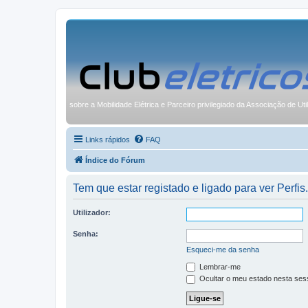
sobre a Mobilidade Elétrica e Parceiro privilegiado da Associação de Uti
Links rápidos
FAQ
Índice do Fórum
Tem que estar registado e ligado para ver Perfis.
Utilizador:
Senha:
Esqueci-me da senha
Lembrar-me
Ocultar o meu estado nesta ses