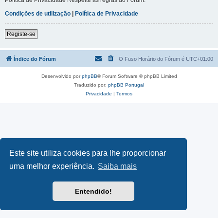
Condições de utilização
|
Política de Privacidade
Registe-se
Índice do Fórum
O Fuso Horário do Fórum é
UTC+01:00
Desenvolvido por
phpBB
® Forum Software © phpBB Limited
Traduzido por:
phpBB Portugal
Privacidade
|
Termos
Este site utiliza cookies para lhe proporcionar
uma melhor experiência.
Saiba mais
Entendido!