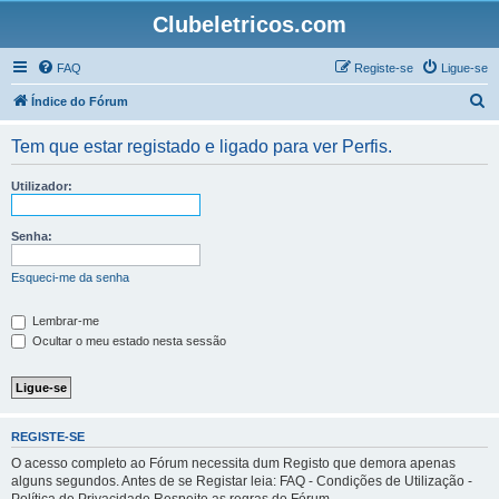
Clubeletricos.com
FAQ
Registe-se
Ligue-se
P
Índice do Fórum
e
Tem que estar registado e ligado para ver Perfis.
s
q
Utilizador:
u
i
Senha:
s
Esqueci-me da senha
a
r
Lembrar-me
Ocultar o meu estado nesta sessão
REGISTE-SE
O acesso completo ao Fórum necessita dum Registo que demora apenas
alguns segundos. Antes de se Registar leia: FAQ - Condições de Utilização -
Política de Privacidade Respeite as regras do Fórum.