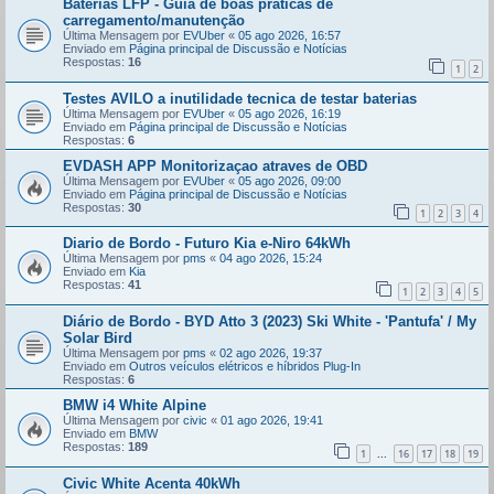
Baterias LFP - Guia de boas práticas de
carregamento/manutenção
Última Mensagem por
EVUber
«
05 ago 2026, 16:57
Enviado em
Página principal de Discussão e Notícias
Respostas:
16
1
2
Testes AVILO a inutilidade tecnica de testar baterias
Última Mensagem por
EVUber
«
05 ago 2026, 16:19
Enviado em
Página principal de Discussão e Notícias
Respostas:
6
EVDASH APP Monitorizaçao atraves de OBD
Última Mensagem por
EVUber
«
05 ago 2026, 09:00
Enviado em
Página principal de Discussão e Notícias
Respostas:
30
1
2
3
4
Diario de Bordo - Futuro Kia e-Niro 64kWh
Última Mensagem por
pms
«
04 ago 2026, 15:24
Enviado em
Kia
Respostas:
41
1
2
3
4
5
Diário de Bordo - BYD Atto 3 (2023) Ski White - 'Pantufa' / My
Solar Bird
Última Mensagem por
pms
«
02 ago 2026, 19:37
Enviado em
Outros veículos elétricos e híbridos Plug-In
Respostas:
6
BMW i4 White Alpine
Última Mensagem por
civic
«
01 ago 2026, 19:41
Enviado em
BMW
Respostas:
189
1
16
17
18
19
...
Civic White Acenta 40kWh