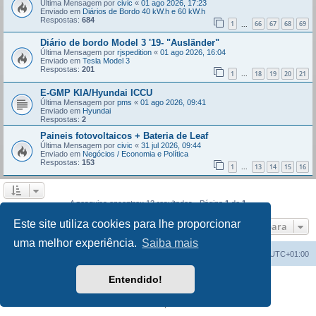
Última Mensagem por
civic
«
01 ago 2026, 17:23
Enviado em
Diários de Bordo 40 kW.h e 60 kW.h
Respostas:
684
1
66
67
68
69
...
Diário de bordo Model 3 '19- "Ausländer"
Última Mensagem por
rjspedition
«
01 ago 2026, 16:04
Enviado em
Tesla Model 3
Respostas:
201
1
18
19
20
21
...
E-GMP KIA/Hyundai ICCU
Última Mensagem por
pms
«
01 ago 2026, 09:41
Enviado em
Hyundai
Respostas:
2
Paineis fotovoltaicos + Bateria de Leaf
Última Mensagem por
civic
«
31 jul 2026, 09:44
Enviado em
Negócios / Economia e Política
Respostas:
153
1
13
14
15
16
...
A pesquisa encontrou 13 resultados • Página
1
de
1
Este site utiliza cookies para lhe proporcionar
Ir para
uma melhor experiência.
Saiba mais
Índice do Fórum
O Fuso Horário do Fórum é
UTC+01:00
Entendido!
Desenvolvido por
phpBB
® Forum Software © phpBB Limited
Traduzido por:
phpBB Portugal
Privacidade
|
Termos