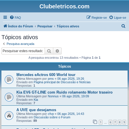
Clubeletricos.com
FAQ
Registe-se
Ligue-se
P
Índice do Fórum
Pesquisar
Tópicos ativos
e
Tópicos ativos
s
Pesquisa avançada
q
Pesquisar
Pesquisa avançada
u
A pesquisa encontrou 13 resultados • Página
1
de
1
i
Tópicos
s
Mercedes eActros 600 World tour
a
Última Mensagem por
pms
«
06 ago 2026, 19:26
r
Enviado em
Página principal de Discussão e Notícias
Respostas:
1
Kia EV6 GT-LINE com Ruido rolamento Motor traseiro
Última Mensagem por
Nonnus
«
06 ago 2026, 19:09
Enviado em
Kia
Respostas:
7
A UVE que desejamos
Última Mensagem por
cfvp
«
06 ago 2026, 14:43
Enviado em
Discussão sobre o Forum
Respostas:
89
1
6
7
8
9
...