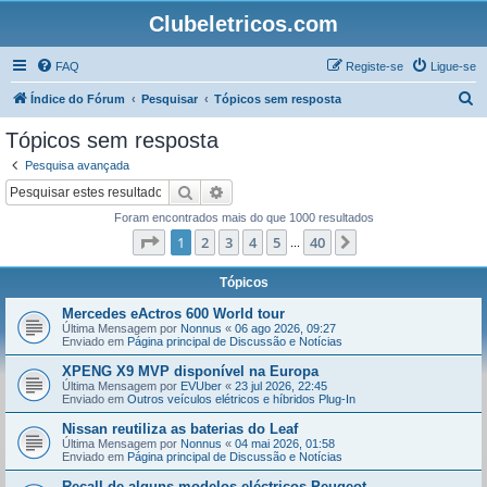
Clubeletricos.com
FAQ
Registe-se
Ligue-se
P
Índice do Fórum
Pesquisar
Tópicos sem resposta
e
Tópicos sem resposta
s
Pesquisa avançada
q
Pesquisar
Pesquisa avançada
u
Foram encontrados mais do que 1000 resultados
i
Página
1
de
40
1
2
3
4
5
40
Próximo
...
s
a
Tópicos
r
Mercedes eActros 600 World tour
Última Mensagem por
Nonnus
«
06 ago 2026, 09:27
Enviado em
Página principal de Discussão e Notícias
XPENG X9 MVP disponível na Europa
Última Mensagem por
EVUber
«
23 jul 2026, 22:45
Enviado em
Outros veículos elétricos e híbridos Plug-In
Nissan reutiliza as baterias do Leaf
Última Mensagem por
Nonnus
«
04 mai 2026, 01:58
Enviado em
Página principal de Discussão e Notícias
Recall de alguns modelos eléctricos Peugeot