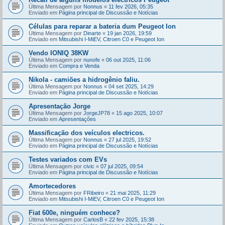
Última Mensagem por
Nonnus
«
11 fev 2026, 05:35
Enviado em
Página principal de Discussão e Notícias
Células para reparar a bateria dum Peugeot Ion
Última Mensagem por
Dinarte
«
19 jan 2026, 19:59
Enviado em
Mitsubishi I-MiEV, Citroen C0 e Peugeot Ion
Vendo IONIQ 38KW
Última Mensagem por
nunofe
«
06 out 2025, 11:06
Enviado em
Compra e Venda
Nikola - camiões a hidrogênio faliu.
Última Mensagem por
Nonnus
«
04 set 2025, 14:29
Enviado em
Página principal de Discussão e Notícias
Apresentação Jorge
Última Mensagem por
JorgeJP78
«
15 ago 2025, 10:07
Enviado em
Apresentações
Massificação dos veículos electricos.
Última Mensagem por
Nonnus
«
27 jul 2025, 19:52
Enviado em
Página principal de Discussão e Notícias
Testes variados com EVs
Última Mensagem por
civic
«
07 jul 2025, 09:54
Enviado em
Página principal de Discussão e Notícias
Amortecedores
Última Mensagem por
FRibeiro
«
21 mai 2025, 11:29
Enviado em
Mitsubishi I-MiEV, Citroen C0 e Peugeot Ion
Fiat 600e, ninguém conhece?
Última Mensagem por
CarlosB
«
22 fev 2025, 15:38