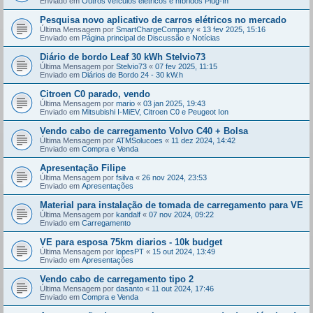
Enviado em
Outros veículos elétricos e híbridos Plug-In
Pesquisa novo aplicativo de carros elétricos no mercado
Última Mensagem por
SmartChargeCompany
«
13 fev 2025, 15:16
Enviado em
Página principal de Discussão e Notícias
Diário de bordo Leaf 30 kWh Stelvio73
Última Mensagem por
Stelvio73
«
07 fev 2025, 11:15
Enviado em
Diários de Bordo 24 - 30 kW.h
Citroen C0 parado, vendo
Última Mensagem por
mario
«
03 jan 2025, 19:43
Enviado em
Mitsubishi I-MiEV, Citroen C0 e Peugeot Ion
Vendo cabo de carregamento Volvo C40 + Bolsa
Última Mensagem por
ATMSolucoes
«
11 dez 2024, 14:42
Enviado em
Compra e Venda
Apresentação Filipe
Última Mensagem por
fsilva
«
26 nov 2024, 23:53
Enviado em
Apresentações
Material para instalação de tomada de carregamento para VE
Última Mensagem por
kandalf
«
07 nov 2024, 09:22
Enviado em
Carregamento
VE para esposa 75km diarios - 10k budget
Última Mensagem por
lopesPT
«
15 out 2024, 13:49
Enviado em
Apresentações
Vendo cabo de carregamento tipo 2
Última Mensagem por
dasanto
«
11 out 2024, 17:46
Enviado em
Compra e Venda