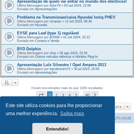
Apresentação de quem vai entrar no mundo dos eléctricos!
Última Mensagem por
Artur79
«
03 out 2024, 22:06
Enviado em
Apresentações
Problema na Transmissao/caixa Hyundai Ioniq PHEV
Última Mensagem por
mcanas
«
12 set 2024, 09:36
Enviado em
Hyundai
EVSE para Leaf (type 1) regulável
Última Mensagem por
jfr2006
«
01 set 2024, 15:12
Enviado em
Compra e Venda
BYD Dolphin
Última Mensagem por
cfvp
«
05 ago 2024, 22:34
Enviado em
Outros veículos elétricos e híbridos Plug-In
Apresentação Luís Silvestre / Opel Ampera 2013
Última Mensagem por
luissilvestre72
«
30 jul 2024, 20:05
Enviado em
Apresentações
Foram encontrados mais do que 1000 resultados
Página
1
de
40
1
2
3
4
5
40
Próximo
...
Este site utiliza cookies para lhe proporcionar
Ir para
uma melhor experiência.
Saiba mais
Índice do Fórum
O Fuso Horário do Fórum é
UTC+01:00
Entendido!
Desenvolvido por
phpBB
® Forum Software © phpBB Limited