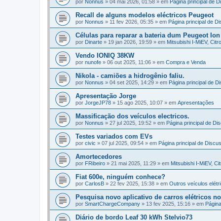
por
Nonnus
»
04 mai 2026, 01:58
» em
Página principal de D
Recall de alguns modelos eléctricos Peugeot
por
Nonnus
»
11 fev 2026, 05:35
» em
Página principal de D
Células para reparar a bateria dum Peugeot Ion
por
Dinarte
»
19 jan 2026, 19:59
» em
Mitsubishi I-MiEV, Cit
Vendo IONIQ 38KW
por
nunofe
»
06 out 2025, 11:06
» em
Compra e Venda
Nikola - camiões a hidrogênio faliu.
por
Nonnus
»
04 set 2025, 14:29
» em
Página principal de D
Apresentação Jorge
por
JorgeJP78
»
15 ago 2025, 10:07
» em
Apresentações
Massificação dos veículos electricos.
por
Nonnus
»
27 jul 2025, 19:52
» em
Página principal de Di
Testes variados com EVs
por
civic
»
07 jul 2025, 09:54
» em
Página principal de Discu
Amortecedores
por
FRibeiro
»
21 mai 2025, 11:29
» em
Mitsubishi I-MiEV, C
Fiat 600e, ninguém conhece?
por
CarlosB
»
22 fev 2025, 15:38
» em
Outros veículos elétri
Pesquisa novo aplicativo de carros elétricos 
por
SmartChargeCompany
»
13 fev 2025, 15:16
» em
Página
Diário de bordo Leaf 30 kWh Stelvio73