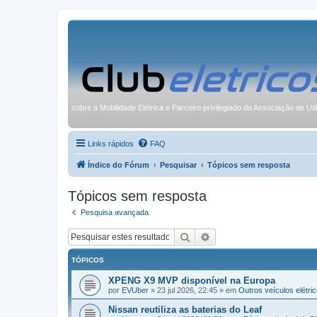
sobre a Mobilidade Elétrica e Parceiro privilegiado da Associação de Uti
Links rápidos
FAQ
Índice do Fórum
Pesquisar
Tópicos sem resposta
Tópicos sem resposta
Pesquisa avançada
Pesquisar
Pesquisa avançada
TÓPICOS
XPENG X9 MVP disponível na Europa
por
EVUber
»
23 jul 2026, 22:45
» em
Outros veículos elétric
Nissan reutiliza as baterias do Leaf