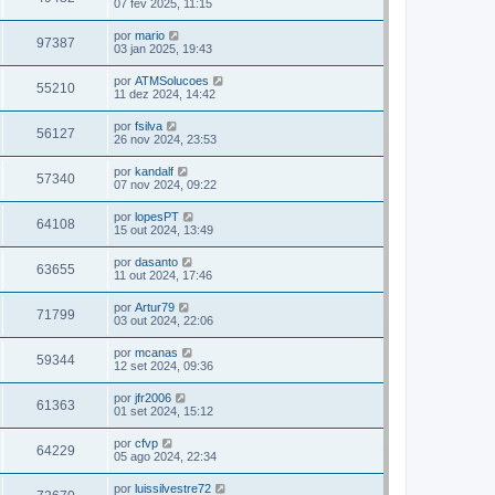
07 fev 2025, 11:15
por
mario
97387
03 jan 2025, 19:43
por
ATMSolucoes
55210
11 dez 2024, 14:42
por
fsilva
56127
26 nov 2024, 23:53
por
kandalf
57340
07 nov 2024, 09:22
por
lopesPT
64108
15 out 2024, 13:49
por
dasanto
63655
11 out 2024, 17:46
por
Artur79
71799
03 out 2024, 22:06
por
mcanas
59344
12 set 2024, 09:36
por
jfr2006
61363
01 set 2024, 15:12
por
cfvp
64229
05 ago 2024, 22:34
por
luissilvestre72