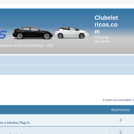
Clubelet
ricos.co
m
Fórum de
discussão
lizadores de Veículos Elétricos - UVE
Foram encontrados m
RESPOSTAS
0
os e híbridos Plug-In
0