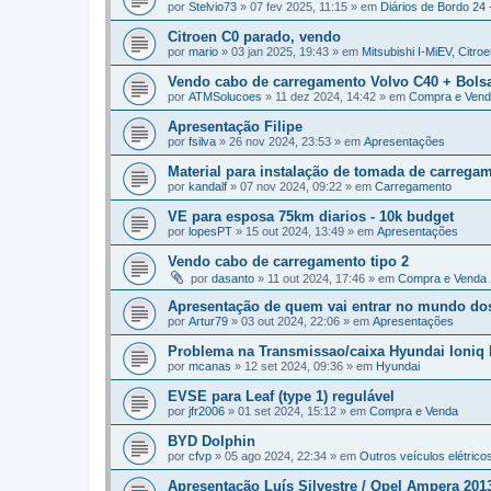
por
Stelvio73
»
07 fev 2025, 11:15
» em
Diários de Bordo 24 
Citroen C0 parado, vendo
por
mario
»
03 jan 2025, 19:43
» em
Mitsubishi I-MiEV, Citro
Vendo cabo de carregamento Volvo C40 + Bols
por
ATMSolucoes
»
11 dez 2024, 14:42
» em
Compra e Ven
Apresentação Filipe
por
fsilva
»
26 nov 2024, 23:53
» em
Apresentações
Material para instalação de tomada de carrega
por
kandalf
»
07 nov 2024, 09:22
» em
Carregamento
VE para esposa 75km diarios - 10k budget
por
lopesPT
»
15 out 2024, 13:49
» em
Apresentações
Vendo cabo de carregamento tipo 2
por
dasanto
»
11 out 2024, 17:46
» em
Compra e Venda
Apresentação de quem vai entrar no mundo dos 
por
Artur79
»
03 out 2024, 22:06
» em
Apresentações
Problema na Transmissao/caixa Hyundai Ioniq
por
mcanas
»
12 set 2024, 09:36
» em
Hyundai
EVSE para Leaf (type 1) regulável
por
jfr2006
»
01 set 2024, 15:12
» em
Compra e Venda
BYD Dolphin
por
cfvp
»
05 ago 2024, 22:34
» em
Outros veículos elétricos
Apresentação Luís Silvestre / Opel Ampera 201