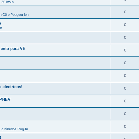
- 30 kW.h
0
en C0 e Peugeot Ion
a
0
da
0
mento para VE
0
0
0
eléctricos!
0
 PHEV
0
0
0
 e híbridos Plug-In
3