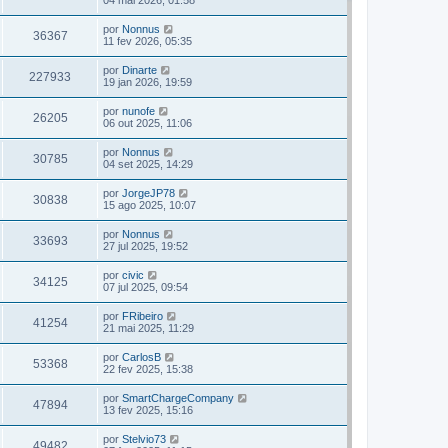
04 mai 2026, 01:58
por
Nonnus
36367
11 fev 2026, 05:35
por
Dinarte
227933
19 jan 2026, 19:59
por
nunofe
26205
06 out 2025, 11:06
por
Nonnus
30785
04 set 2025, 14:29
por
JorgeJP78
30838
15 ago 2025, 10:07
por
Nonnus
33693
27 jul 2025, 19:52
por
civic
34125
07 jul 2025, 09:54
por
FRibeiro
41254
21 mai 2025, 11:29
por
CarlosB
53368
22 fev 2025, 15:38
por
SmartChargeCompany
47894
13 fev 2025, 15:16
por
Stelvio73
49482