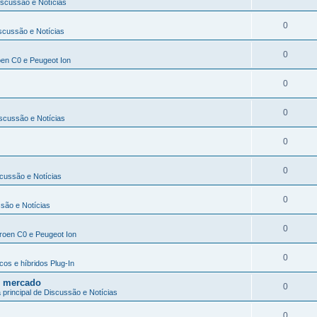
iscussão e Notícias
0
iscussão e Notícias
0
roen C0 e Peugeot Ion
0
0
iscussão e Notícias
0
0
scussão e Notícias
0
ssão e Notícias
0
itroen C0 e Peugeot Ion
0
cos e híbridos Plug-In
no mercado
0
 principal de Discussão e Notícias
0