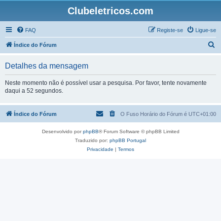
Clubeletricos.com
FAQ
Registe-se
Ligue-se
P
Índice do Fórum
e
Detalhes da mensagem
s
q
Neste momento não é possível usar a pesquisa. Por favor, tente novamente
daqui a 52 segundos.
u
i
Índice do Fórum
O Fuso Horário do Fórum é
UTC+01:00
s
a
Desenvolvido por
phpBB
® Forum Software © phpBB Limited
r
Traduzido por:
phpBB Portugal
Privacidade
|
Termos