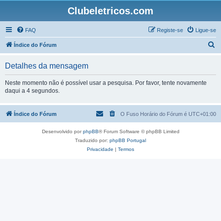
Clubeletricos.com
FAQ
Registe-se
Ligue-se
P
Índice do Fórum
e
Detalhes da mensagem
s
q
Neste momento não é possível usar a pesquisa. Por favor, tente novamente
daqui a 4 segundos.
u
i
Índice do Fórum
O Fuso Horário do Fórum é
UTC+01:00
s
a
Desenvolvido por
phpBB
® Forum Software © phpBB Limited
r
Traduzido por:
phpBB Portugal
Privacidade
|
Termos