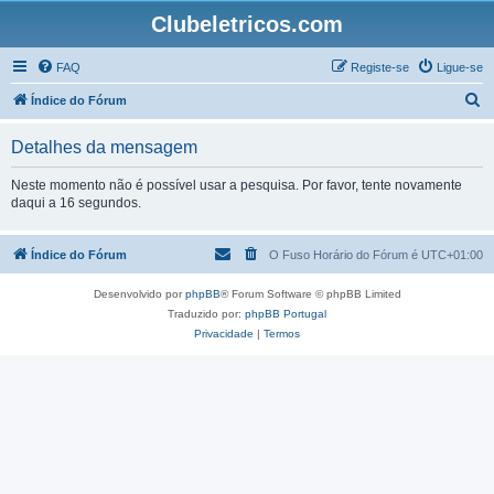
Clubeletricos.com
FAQ
Registe-se
Ligue-se
P
Índice do Fórum
e
Detalhes da mensagem
s
q
Neste momento não é possível usar a pesquisa. Por favor, tente novamente
daqui a 16 segundos.
u
i
Índice do Fórum
O Fuso Horário do Fórum é
UTC+01:00
s
a
Desenvolvido por
phpBB
® Forum Software © phpBB Limited
r
Traduzido por:
phpBB Portugal
Privacidade
|
Termos