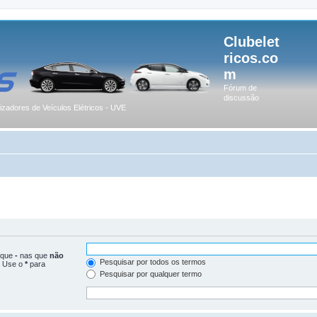
Clubelet
ricos.co
m
Fórum de
discussão
lizadores de Veículos Elétricos - UVE
loque
-
nas que
não
Pesquisar por todos os termos
. Use o
*
para
Pesquisar por qualquer termo