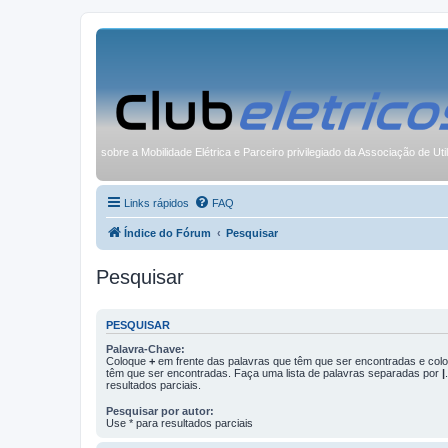
sobre a Mobilidade Elétrica e Parceiro privilegiado da Associação de Uti
Links rápidos
FAQ
Índice do Fórum
Pesquisar
Pesquisar
PESQUISAR
Palavra-Chave:
Coloque
+
em frente das palavras que têm que ser encontradas e co
têm que ser encontradas. Faça uma lista de palavras separadas por
|
resultados parciais.
Pesquisar por autor:
Use * para resultados parciais