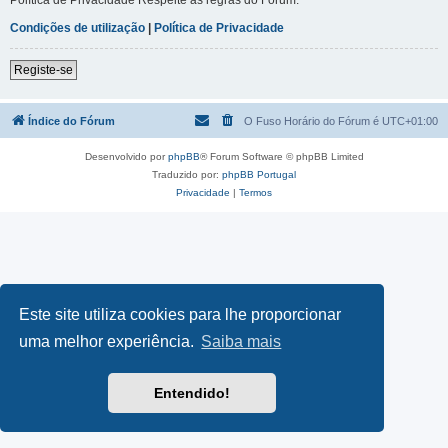
Condições de utilização
|
Política de Privacidade
Registe-se
Índice do Fórum
O Fuso Horário do Fórum é
UTC+01:00
Desenvolvido por
phpBB
® Forum Software © phpBB Limited
Traduzido por:
phpBB Portugal
Privacidade
|
Termos
Este site utiliza cookies para lhe proporcionar
uma melhor experiência.
Saiba mais
Entendido!