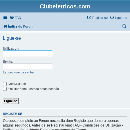
Clubeletricos.com
FAQ
Registe-se
Ligue-se
P
Índice do Fórum
e
Ligue-se
s
q
Utilizador:
u
i
Senha:
s
Esqueci-me da senha
a
r
Lembrar-me
Ocultar o meu estado nesta sessão
REGISTE-SE
O acesso completo ao Fórum necessita dum Registo que demora apenas
alguns segundos. Antes de se Registar leia: FAQ - Condições de Utilização -
Política de Privacidade Respeite as regras do Fórum.