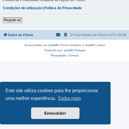
Condições de utilização
|
Política de Privacidade
Registe-se
Índice do Fórum
O Fuso Horário do Fórum é
UTC+01:00
Desenvolvido por
phpBB
® Forum Software © phpBB Limited
Traduzido por:
phpBB Portugal
Privacidade
|
Termos
Este site utiliza cookies para lhe proporcionar
uma melhor experiência.
Saiba mais
Entendido!