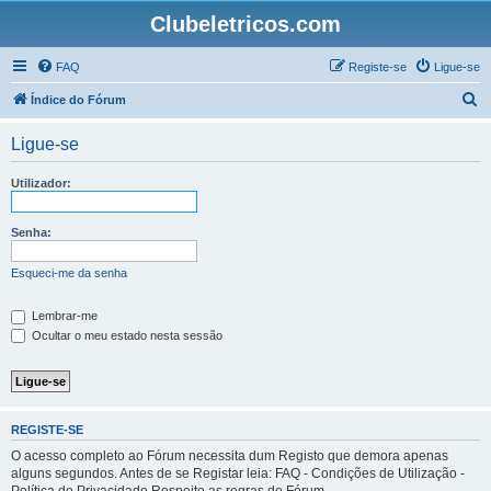
Clubeletricos.com
FAQ
Registe-se
Ligue-se
P
Índice do Fórum
e
Ligue-se
s
q
Utilizador:
u
i
Senha:
s
Esqueci-me da senha
a
r
Lembrar-me
Ocultar o meu estado nesta sessão
REGISTE-SE
O acesso completo ao Fórum necessita dum Registo que demora apenas
alguns segundos. Antes de se Registar leia: FAQ - Condições de Utilização -
Política de Privacidade Respeite as regras do Fórum.