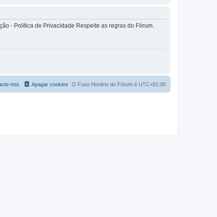
o - Política de Privacidade Respeite as regras do Fórum.
acte-nos
Apagar cookies
O Fuso Horário do Fórum é
UTC+01:00