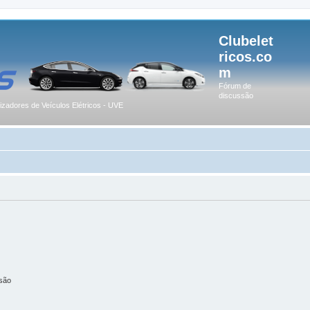
Clubelet
ricos.co
m
Fórum de
discussão
lizadores de Veículos Elétricos - UVE
são