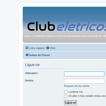
sobre a Mobilidade Elétrica e Parceiro privilegiado da Associação de Uti
Links rápidos
FAQ
Índice do Fórum
Ligue-se
Utilizador:
Senha:
Esqueci-me da senha
Lembrar-me
Ocultar o meu estado nesta ses