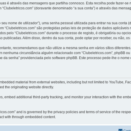
uas é através das mensagens que partilha connosco. Esta recolha pode fazer-se m
“Clubeletricos.com” (doravante denominado “a sua conta”) e através das mensage
 seu nome de utilizador”), uma senha pessoal utilizada para entrar na sua conta 
 em “Clubeletricos.com” são protegidas pelas leis de proteção de dados aplicávei
dos pelo “Clubeletricos.com” durante o processo de registo, é obrigatória ou opcio
o publicadas. Além disso, dentro da sua conta, pode optar por receber, ou não, o
 entanto, recomendamos que não utilize a mesma senha em vários sítios diferentes
em nenhuma circunstância alguém relacionado com “Clubeletricos.com”, phpBB ou um
e da senha” providenciada pelo software phpBB. Este processo pede-lhe o nome d
embedded material from external websites, including but not limited to YouTube, Fa
d the originating website directly.
, embed additional third-party tracking, and monitor your interaction with the embe
etricos.com” and is governed by the privacy policies and terms of service of the res
eract with through embedded content.
Cont