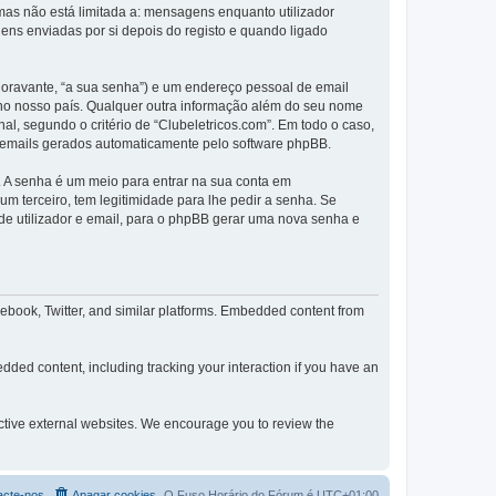
as não está limitada a: mensagens enquanto utilizador
ns enviadas por si depois do registo e quando ligado
(doravante, “a sua senha”) e um endereço pessoal de email
s no nosso país. Qualquer outra informação além do seu nome
nal, segundo o critério de “Clubeletricos.com”. Em todo o caso,
s emails gerados automaticamente pelo software phpBB.
. A senha é um meio para entrar na sua conta em
 terceiro, tem legitimidade para lhe pedir a senha. Se
e utilizador e email, para o phpBB gerar uma nova senha e
cebook, Twitter, and similar platforms. Embedded content from
dded content, including tracking your interaction if you have an
pective external websites. We encourage you to review the
acte-nos
Apagar cookies
O Fuso Horário do Fórum é
UTC+01:00