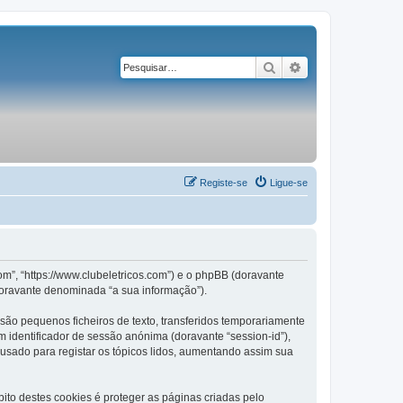
Pesquisar
Pesquisa avançad
Registe-se
Ligue-se
om”, “https://www.clubeletricos.com”) e o phpBB (doravante
doravante denominada “a sua informação”).
são pequenos ficheiros de texto, transferidos temporariamente
m identificador de sessão anónima (doravante “session-id”),
 usado para registar os tópicos lidos, aumentando assim sua
to destes cookies é proteger as páginas criadas pelo