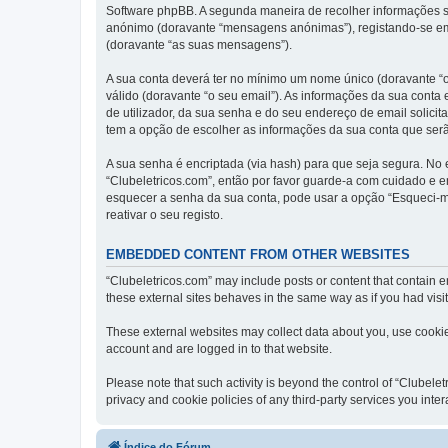
Software phpBB. A segunda maneira de recolher informações s
anónimo (doravante “mensagens anónimas”), registando-se em 
(doravante “as suas mensagens”).
A sua conta deverá ter no mínimo um nome único (doravante “o
válido (doravante “o seu email”). As informações da sua conta
de utilizador, da sua senha e do seu endereço de email solicita
tem a opção de escolher as informações da sua conta que serã
A sua senha é encriptada (via hash) para que seja segura. No
“Clubeletricos.com”, então por favor guarde-a com cuidado e 
esquecer a senha da sua conta, pode usar a opção “Esqueci-m
reativar o seu registo.
EMBEDDED CONTENT FROM OTHER WEBSITES
“Clubeletricos.com” may include posts or content that contain 
these external sites behaves in the same way as if you had visite
These external websites may collect data about you, use cookies
account and are logged in to that website.
Please note that such activity is beyond the control of “Clubel
privacy and cookie policies of any third-party services you int
Índice do Fórum