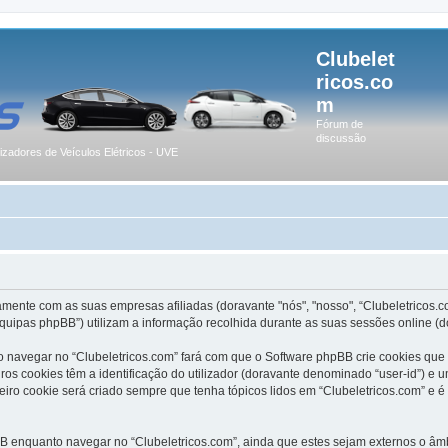
Clubelet
ricos.co
m
Fórum de
discussão
lizadores de Veículos Elétricos - UVE
amente com as suas empresas afiliadas (doravante "nós", "nosso", “Clubeletricos.c
quipas phpBB”) utilizam a informação recolhida durante as suas sessões online (
 navegar no “Clubeletricos.com” fará com que o Software phpBB crie cookies que 
s cookies têm a identificação do utilizador (doravante denominado “user-id”) e u
iro cookie será criado sempre que tenha tópicos lidos em “Clubeletricos.com” e é
 enquanto navegar no “Clubeletricos.com”, ainda que estes sejam externos o âmbi