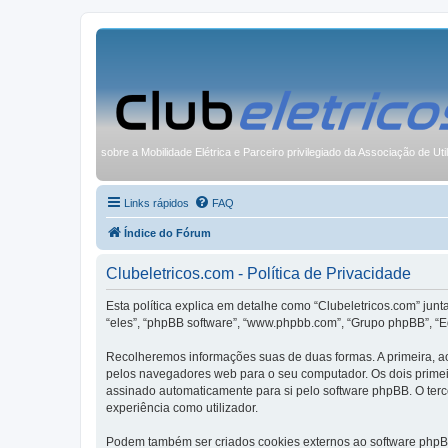
sobre a Mobilidade Elétrica e Parceiro privilegiado da Associação de Uti
Links rápidos
FAQ
Índice do Fórum
Clubeletricos.com - Política de Privacidade
Esta política explica em detalhe como “Clubeletricos.com” junt
“eles”, “phpBB software”, “www.phpbb.com”, “Grupo phpBB”, “E
Recolheremos informações suas de duas formas. A primeira, ao
pelos navegadores web para o seu computador. Os dois primeiro
assinado automaticamente para si pelo software phpBB. O terce
experiência como utilizador.
Podem também ser criados cookies externos ao software phpBB