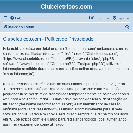
Clubeletricos.com
FAQ
Registe-se
Ligue-se
P
Índice do Fórum
e
Clubeletricos.com - Política de Privacidade
s
q
Esta política explica em detalhe como “Clubeletricos.com” juntamente com as
suas empresas afiliadas (doravante "nós", "nosso", “Clubeletricos.com”,
u
“https://www.clubeletricos.com”) e o phpBB (doravante “eles”, “phpBB
i
software”, “www.phpbb.com”, “Grupo phpBB”, “Equipas phpBB”) utilizam a
informação recolhida durante as suas sessões online (doravante denominada
s
“a sua informação”).
a
Recolheremos informações suas de duas formas. A primeira, ao navegar no
r
“Clubeletricos.com” fará com que o Software phpBB crie cookies que são
pequenos ficheiros de texto, transferidos temporariamente pelos navegadores
web para o seu computador. Os dois primeiros cookies têm a identificação do
utilizador (doravante denominado “user-id”) e um identificador de sessão
anónima (doravante “session-id”), assinado automaticamente para si pelo
software phpBB. O terceiro cookie será criado sempre que tenha tópicos lidos
em “Clubeletricos.com” e é usado para registar os tópicos lidos, aumentando
assim sua experiência como utilizador.