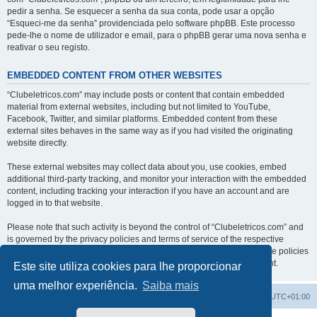
pedir a senha. Se esquecer a senha da sua conta, pode usar a opção
“Esqueci-me da senha” providenciada pelo software phpBB. Este processo
pede-lhe o nome de utilizador e email, para o phpBB gerar uma nova senha e
reativar o seu registo.
EMBEDDED CONTENT FROM OTHER WEBSITES
“Clubeletricos.com” may include posts or content that contain embedded
material from external websites, including but not limited to YouTube,
Facebook, Twitter, and similar platforms. Embedded content from these
external sites behaves in the same way as if you had visited the originating
website directly.
These external websites may collect data about you, use cookies, embed
additional third-party tracking, and monitor your interaction with the embedded
content, including tracking your interaction if you have an account and are
logged in to that website.
Please note that such activity is beyond the control of “Clubeletricos.com” and
is governed by the privacy policies and terms of service of the respective
external websites. We encourage you to review the privacy and cookie policies
of any third-party services you interact with through embedded content.
Este site utiliza cookies para lhe proporcionar
uma melhor experiência.
Saiba mais
Índice do Fórum
O Fuso Horário do Fórum é
UTC+01:00