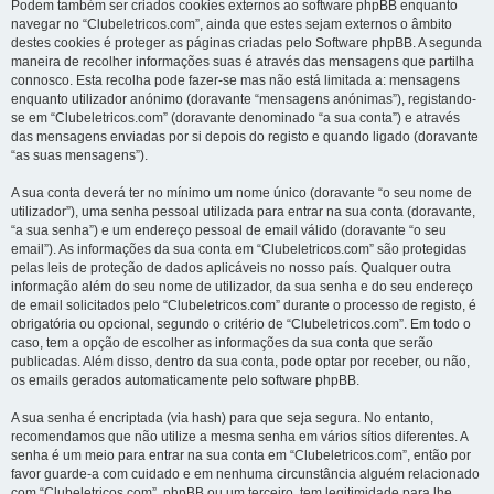
Podem também ser criados cookies externos ao software phpBB enquanto
navegar no “Clubeletricos.com”, ainda que estes sejam externos o âmbito
destes cookies é proteger as páginas criadas pelo Software phpBB. A segunda
maneira de recolher informações suas é através das mensagens que partilha
connosco. Esta recolha pode fazer-se mas não está limitada a: mensagens
enquanto utilizador anónimo (doravante “mensagens anónimas”), registando-
se em “Clubeletricos.com” (doravante denominado “a sua conta”) e através
das mensagens enviadas por si depois do registo e quando ligado (doravante
“as suas mensagens”).
A sua conta deverá ter no mínimo um nome único (doravante “o seu nome de
utilizador”), uma senha pessoal utilizada para entrar na sua conta (doravante,
“a sua senha”) e um endereço pessoal de email válido (doravante “o seu
email”). As informações da sua conta em “Clubeletricos.com” são protegidas
pelas leis de proteção de dados aplicáveis no nosso país. Qualquer outra
informação além do seu nome de utilizador, da sua senha e do seu endereço
de email solicitados pelo “Clubeletricos.com” durante o processo de registo, é
obrigatória ou opcional, segundo o critério de “Clubeletricos.com”. Em todo o
caso, tem a opção de escolher as informações da sua conta que serão
publicadas. Além disso, dentro da sua conta, pode optar por receber, ou não,
os emails gerados automaticamente pelo software phpBB.
A sua senha é encriptada (via hash) para que seja segura. No entanto,
recomendamos que não utilize a mesma senha em vários sítios diferentes. A
senha é um meio para entrar na sua conta em “Clubeletricos.com”, então por
favor guarde-a com cuidado e em nenhuma circunstância alguém relacionado
com “Clubeletricos.com”, phpBB ou um terceiro, tem legitimidade para lhe