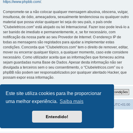
https://www.phpbb.com/
.
Compromete-se a não colocar qualquer mensagem abusiva, obscena, vulgar,
insultuosa, de ódio, ameaçadora, sexualmente tendenciosa ou qualquer outro
material que possa violar qualquer lei seja do seu país, o país onde
“Clubeletricos.com” está alojado ou lei Internacional. Fazer isso pode levá-lo a
ser banido de imediato e permanentemente, e, se for necessário, com
notificação da nossa parte ao seu Provedor de Internet. O endereço IP de
todas as mensagens são registados para ajudar a implementar estas
condições. Concorda que “Clubeletricos.com” tem o direito de remover, editar,
mover ou encerrar qualquer tópico, a qualquer momento, caso este considere
necessário. Como utilizador aceita que as informações que forneceu acima
sejam guardadas numa Base de Dados. Apesar desta informação não ser
divulgada a terceiros sem o seu consentimento, o “Clubeletricos.com” ou o
phpBB não podem ser responsabilizados por qualquer atentado Hacker, que
possam expor essa informação.
Este site utiliza cookies para lhe proporcionar
uma melhor experiência.
Saiba mais
Índice do Fórum
O Fuso Horário do Fórum é
UTC+01:00
Desenvolvido por
phpBB
® Forum Software © phpBB Limited
Entendido!
Traduzido por:
phpBB Portugal
Privacidade
|
Termos