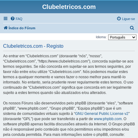
Clubeletricos.com
FAQ
Ligue-se
P
Índice do Fórum
e
Idioma:
s
Clubeletricos.com - Registo
q
Ao entrar em “Clubeletricos.com” (doravante “nós”, “nosso”,
u
“Clubeletricos.com”, “https://www.clubeletricos.com”), concorda sujeitar-se aos
i
termos seguintes. Se não concorda em sujeitar-se aos termos seguintes, por
favor não entre e/ou utilize “Clubeletricos.com”. Nós podemos mudar estes
s
termos a qualquer momento e vamos fazer o nosso melhor para mantê-lo
a
informado. No entanto, seria prudente rever regularmente estes termos. O uso
r
continuado de “Clubeletricos.com” significa que concorda em ser legalmente
sujeito a estes termos quando são atualizados e/ou alterados.
Os nossos Fóruns são desenvolvidos pelo phpBB (doravante “eles”, “software
phpBB”, “www.phpbb.com”, “Grupo phpBB”, “Equipa phpBB”) que é um
sistema de comunidades virtuais sujeito à “
GNU General Public License v2
”
(doravante “GPL”) que pode ser transferido a partir de
www.phpbb.com
. O
software phpBB apenas facilita discussões através da Internet. O Grupo phpBB
não é responsável pelo conteúdo que nós permitimos e/ou impedimos e/ou
pela conduta permitida. Para mais informações sobre o phpBB, consulte: