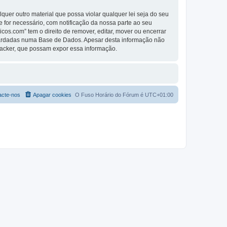
er outro material que possa violar qualquer lei seja do seu
se for necessário, com notificação da nossa parte ao seu
os.com” tem o direito de remover, editar, mover ou encerrar
guardadas numa Base de Dados. Apesar desta informação não
Hacker, que possam expor essa informação.
acte-nos
Apagar cookies
O Fuso Horário do Fórum é
UTC+01:00