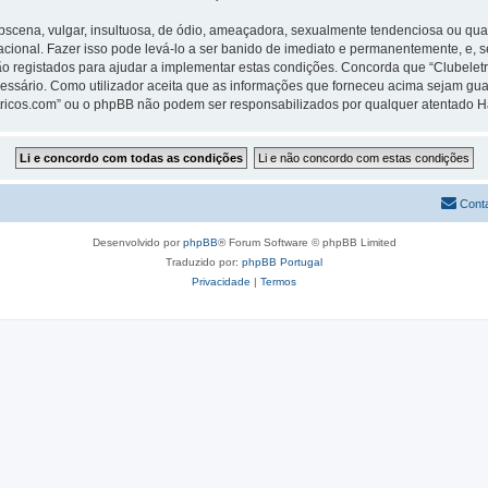
ena, vulgar, insultuosa, de ódio, ameaçadora, sexualmente tendenciosa ou qualqu
rnacional. Fazer isso pode levá-lo a ser banido de imediato e permanentemente, e, 
 registados para ajudar a implementar estas condições. Concorda que “Clubeletric
cessário. Como utilizador aceita que as informações que forneceu acima sejam 
letricos.com” ou o phpBB não podem ser responsabilizados por qualquer atentado 
Cont
Desenvolvido por
phpBB
® Forum Software © phpBB Limited
Traduzido por:
phpBB Portugal
Privacidade
|
Termos