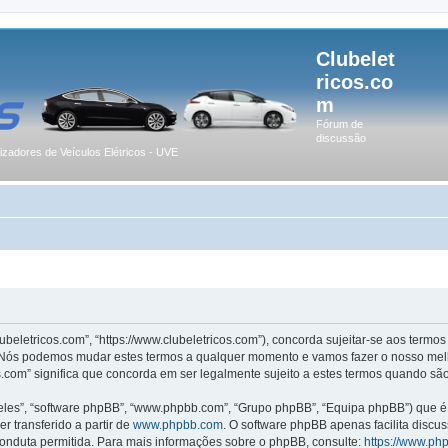
Clubelet
ricos.co
m
Fórum de
discussão
lizadores de Veículos Elétricos - UVE
lubeletricos.com”, “https://www.clubeletricos.com”), concorda sujeitar-se aos term
m”. Nós podemos mudar estes termos a qualquer momento e vamos fazer o nosso melh
.com” significa que concorda em ser legalmente sujeito a estes termos quando são
les”, “software phpBB”, “www.phpbb.com”, “Grupo phpBB”, “Equipa phpBB”) que é u
r transferido a partir de
www.phpbb.com
. O software phpBB apenas facilita discu
onduta permitida. Para mais informações sobre o phpBB, consulte:
https://www.ph