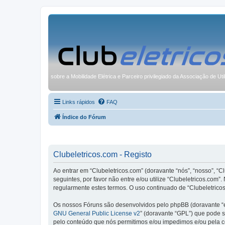
sobre a Mobilidade Elétrica e Parceiro privilegiado da Associação de Uti
Links rápidos
FAQ
Índice do Fórum
Clubeletricos.com - Registo
Ao entrar em “Clubeletricos.com” (doravante “nós”, “nosso”, “C
seguintes, por favor não entre e/ou utilize “Clubeletricos.co
regularmente estes termos. O uso continuado de “Clubeletricos
Os nossos Fóruns são desenvolvidos pelo phpBB (doravante “e
GNU General Public License v2
” (doravante “GPL”) que pode se
pelo conteúdo que nós permitimos e/ou impedimos e/ou pela c