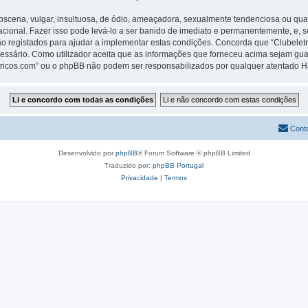
ena, vulgar, insultuosa, de ódio, ameaçadora, sexualmente tendenciosa ou qualqu
rnacional. Fazer isso pode levá-lo a ser banido de imediato e permanentemente, e, 
 registados para ajudar a implementar estas condições. Concorda que “Clubeletric
cessário. Como utilizador aceita que as informações que forneceu acima sejam 
letricos.com” ou o phpBB não podem ser responsabilizados por qualquer atentado 
Cont
Desenvolvido por
phpBB
® Forum Software © phpBB Limited
Traduzido por:
phpBB Portugal
Privacidade
|
Termos