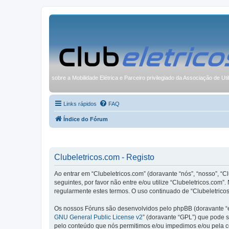
sobre a Mobilidade Elétrica e Parceiro privilegiado da Associação de Uti
Links rápidos
FAQ
Índice do Fórum
Clubeletricos.com - Registo
Ao entrar em “Clubeletricos.com” (doravante “nós”, “nosso”, “C
seguintes, por favor não entre e/ou utilize “Clubeletricos.co
regularmente estes termos. O uso continuado de “Clubeletricos
Os nossos Fóruns são desenvolvidos pelo phpBB (doravante “e
GNU General Public License v2
” (doravante “GPL”) que pode se
pelo conteúdo que nós permitimos e/ou impedimos e/ou pela c