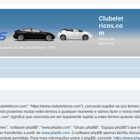
Clubelet
ricos.co
m
Fórum de
discussão
lizadores de Veículos Elétricos - UVE
lubeletricos.com”, “https://www.clubeletricos.com”), concorda sujeitar-se aos term
m”. Nós podemos mudar estes termos a qualquer momento e vamos fazer o nosso melh
.com” significa que concorda em ser legalmente sujeito a estes termos quando são
les”, “software phpBB”, “www.phpbb.com”, “Grupo phpBB”, “Equipa phpBB”) que é u
r transferido a partir de
www.phpbb.com
. O software phpBB apenas facilita discu
onduta permitida. Para mais informações sobre o phpBB, consulte:
https://www.ph