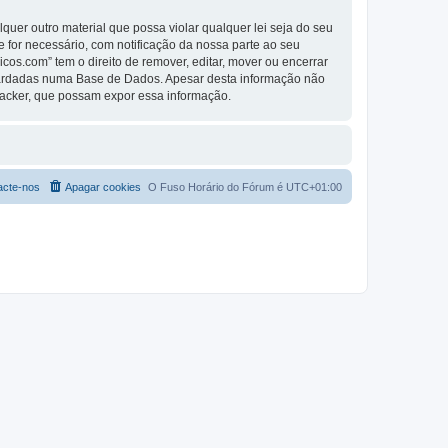
er outro material que possa violar qualquer lei seja do seu
se for necessário, com notificação da nossa parte ao seu
os.com” tem o direito de remover, editar, mover ou encerrar
guardadas numa Base de Dados. Apesar desta informação não
Hacker, que possam expor essa informação.
acte-nos
Apagar cookies
O Fuso Horário do Fórum é
UTC+01:00