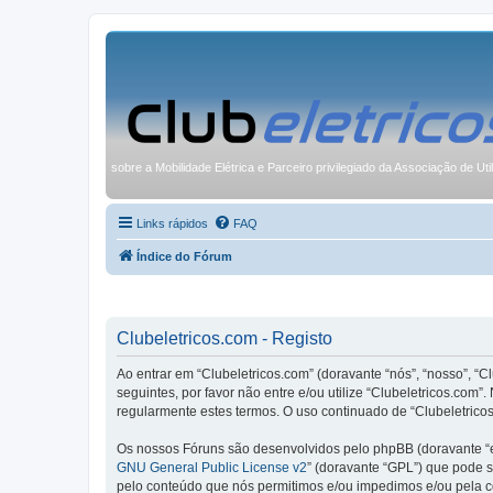
sobre a Mobilidade Elétrica e Parceiro privilegiado da Associação de Uti
Links rápidos
FAQ
Índice do Fórum
Clubeletricos.com - Registo
Ao entrar em “Clubeletricos.com” (doravante “nós”, “nosso”, “C
seguintes, por favor não entre e/ou utilize “Clubeletricos.co
regularmente estes termos. O uso continuado de “Clubeletricos
Os nossos Fóruns são desenvolvidos pelo phpBB (doravante “e
GNU General Public License v2
” (doravante “GPL”) que pode se
pelo conteúdo que nós permitimos e/ou impedimos e/ou pela c