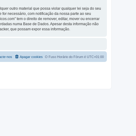
er outro material que possa violar qualquer lei seja do seu
se for necessário, com notificação da nossa parte ao seu
os.com” tem o direito de remover, editar, mover ou encerrar
guardadas numa Base de Dados. Apesar desta informação não
Hacker, que possam expor essa informação.
acte-nos
Apagar cookies
O Fuso Horário do Fórum é
UTC+01:00