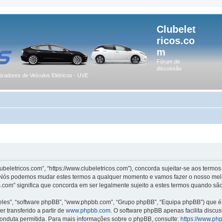
Clubelet
ricos.co
m
Fórum de
discussão
lizadores de Veículos Elétricos - UVE
lubeletricos.com”, “https://www.clubeletricos.com”), concorda sujeitar-se aos term
m”. Nós podemos mudar estes termos a qualquer momento e vamos fazer o nosso melh
.com” significa que concorda em ser legalmente sujeito a estes termos quando são
les”, “software phpBB”, “www.phpbb.com”, “Grupo phpBB”, “Equipa phpBB”) que é u
r transferido a partir de
www.phpbb.com
. O software phpBB apenas facilita discu
onduta permitida. Para mais informações sobre o phpBB, consulte:
https://www.ph