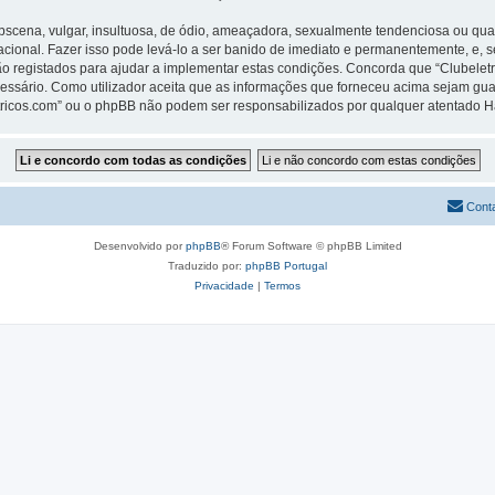
ena, vulgar, insultuosa, de ódio, ameaçadora, sexualmente tendenciosa ou qualqu
rnacional. Fazer isso pode levá-lo a ser banido de imediato e permanentemente, e, 
 registados para ajudar a implementar estas condições. Concorda que “Clubeletric
cessário. Como utilizador aceita que as informações que forneceu acima sejam 
letricos.com” ou o phpBB não podem ser responsabilizados por qualquer atentado 
Cont
Desenvolvido por
phpBB
® Forum Software © phpBB Limited
Traduzido por:
phpBB Portugal
Privacidade
|
Termos