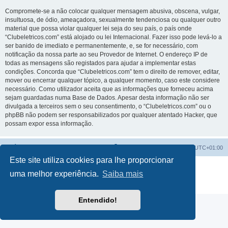
Compromete-se a não colocar qualquer mensagem abusiva, obscena, vulgar,
insultuosa, de ódio, ameaçadora, sexualmente tendenciosa ou qualquer outro
material que possa violar qualquer lei seja do seu país, o país onde
“Clubeletricos.com” está alojado ou lei Internacional. Fazer isso pode levá-lo a
ser banido de imediato e permanentemente, e, se for necessário, com
notificação da nossa parte ao seu Provedor de Internet. O endereço IP de
todas as mensagens são registados para ajudar a implementar estas
condições. Concorda que “Clubeletricos.com” tem o direito de remover, editar,
mover ou encerrar qualquer tópico, a qualquer momento, caso este considere
necessário. Como utilizador aceita que as informações que forneceu acima
sejam guardadas numa Base de Dados. Apesar desta informação não ser
divulgada a terceiros sem o seu consentimento, o “Clubeletricos.com” ou o
phpBB não podem ser responsabilizados por qualquer atentado Hacker, que
possam expor essa informação.
Índice do Fórum
O Fuso Horário do Fórum é
UTC+01:00
Este site utiliza cookies para lhe proporcionar
Desenvolvido por
phpBB
® Forum Software © phpBB Limited
uma melhor experiência.
Saiba mais
Traduzido por:
phpBB Portugal
Privacidade
|
Termos
Entendido!