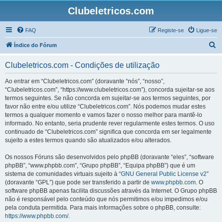
Clubeletricos.com
FAQ
Registe-se
Ligue-se
P
Índice do Fórum
e
Clubeletricos.com - Condições de utilização
s
q
Ao entrar em “Clubeletricos.com” (doravante “nós”, “nosso”,
“Clubeletricos.com”, “https://www.clubeletricos.com”), concorda sujeitar-se aos
u
termos seguintes. Se não concorda em sujeitar-se aos termos seguintes, por
i
favor não entre e/ou utilize “Clubeletricos.com”. Nós podemos mudar estes
termos a qualquer momento e vamos fazer o nosso melhor para mantê-lo
s
informado. No entanto, seria prudente rever regularmente estes termos. O uso
a
continuado de “Clubeletricos.com” significa que concorda em ser legalmente
sujeito a estes termos quando são atualizados e/ou alterados.
r
Os nossos Fóruns são desenvolvidos pelo phpBB (doravante “eles”, “software
phpBB”, “www.phpbb.com”, “Grupo phpBB”, “Equipa phpBB”) que é um
sistema de comunidades virtuais sujeito à “
GNU General Public License v2
”
(doravante “GPL”) que pode ser transferido a partir de
www.phpbb.com
. O
software phpBB apenas facilita discussões através da Internet. O Grupo phpBB
não é responsável pelo conteúdo que nós permitimos e/ou impedimos e/ou
pela conduta permitida. Para mais informações sobre o phpBB, consulte:
https://www.phpbb.com/
.