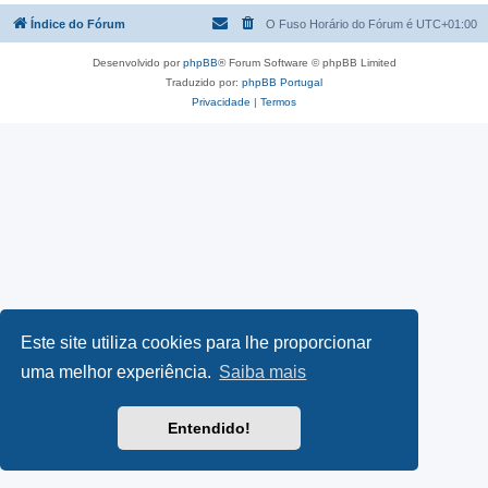
Índice do Fórum
O Fuso Horário do Fórum é
UTC+01:00
Desenvolvido por
phpBB
® Forum Software © phpBB Limited
Traduzido por:
phpBB Portugal
Privacidade
|
Termos
Este site utiliza cookies para lhe proporcionar
uma melhor experiência.
Saiba mais
Entendido!