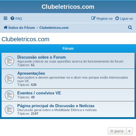
Clubeletricos.com
FAQ
Registe-se
Ligue-se
P
Índice do Fórum
Clubeletricos.com
e
Clubeletricos.com
s
Fórum
q
u
Discussão sobre o Forum
Aqui pode colocar as suas questões acerca do funcionamento do forum
i
Tópicos:
61
s
Apresentações
Aqui podem e devem apresentar-se e dizer-nos porque estão interessados
a
num VE.
Tópicos:
539
r
Eventos / convívios VE
Tópicos:
49
Página principal de Discussão e Notícias
Discussão geral sobre a Mobilidade Elétrica e notícias
Tópicos:
2147
Ir para