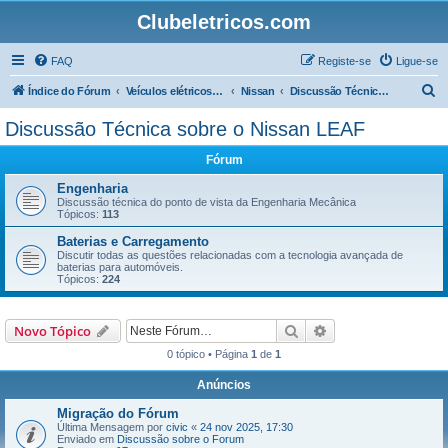
Clubeletricos.com
FAQ
Registe-se
Ligue-se
P
Índice do Fórum
Veículos elétricos e híbridos plug-in
Nissan
Discussão Técnica sobre o Nissan LEAF
e
Discussão Técnica sobre o Nissan LEAF
s
Fórum
q
u
Engenharia
Discussão técnica do ponto de vista da Engenharia Mecânica
i
Tópicos:
113
s
Baterias e Carregamento
Discutir todas as questões relacionadas com a tecnologia avançada de
a
baterias para automóveis.
Tópicos:
224
r
Pesquisar
Pesquisa avançada
Novo Tópico
0 tópico • Página
1
de
1
Anúncios
Migração do Fórum
Última Mensagem por
civic
«
24 nov 2025, 17:30
Enviado em
Discussão sobre o Forum