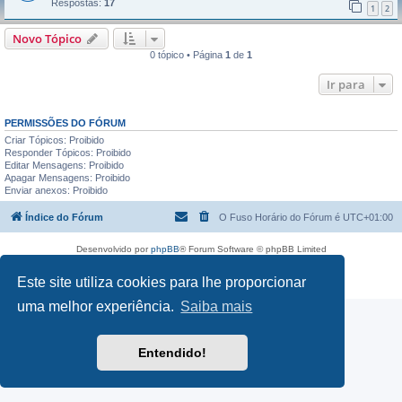
Respostas:
17
1
2
Novo Tópico
0 tópico • Página
1
de
1
Ir para
PERMISSÕES DO FÓRUM
Criar Tópicos: Proibido
Responder Tópicos: Proibido
Editar Mensagens: Proibido
Apagar Mensagens: Proibido
Enviar anexos: Proibido
Índice do Fórum
O Fuso Horário do Fórum é
UTC+01:00
Desenvolvido por
phpBB
® Forum Software © phpBB Limited
Traduzido por:
phpBB Portugal
Este site utiliza cookies para lhe proporcionar
Privacidade
|
Termos
uma melhor experiência.
Saiba mais
Entendido!