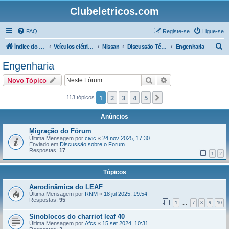
Clubeletricos.com
FAQ
Registe-se
Ligue-se
P
Índice do Fórum
Veículos elétricos e híbridos plug-in
Nissan
Discussão Técnica sobre o Nissan LEAF
Engenharia
e
Engenharia
s
Pesquisar
Pesquisa avançada
Novo Tópico
q
u
1
2
3
4
5
Próximo
113 tópicos
i
Anúncios
s
Migração do Fórum
a
Última Mensagem por
civic
«
24 nov 2025, 17:30
Enviado em
Discussão sobre o Forum
r
Respostas:
17
1
2
Tópicos
Aerodinâmica do LEAF
Última Mensagem por
RNM
«
18 jul 2025, 19:54
Respostas:
95
1
7
8
9
10
...
Sinoblocos do charriot leaf 40
Última Mensagem por
Afcs
«
15 set 2024, 10:31