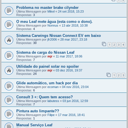
Problema no master brake cilynder
Última Mensagem por
Mikel
«
24 set 2018, 15:23
Respostas:
3
O meu Leaf mete água (esta como o dono).
Última Mensagem por
Nonnus
«
13 abr 2018, 10:38
Respostas:
4
Sistema Carwings Nissan Connect EV em baixo
Última Mensagem por
jfr2006
«
28 mar 2017, 23:18
Respostas:
30
1
2
3
4
Sistema de carga do Nissan Leaf
Última Mensagem por
mjr
«
11 mar 2017, 18:06
Respostas:
7
Utilidade do painel solar no spoiler
Última Mensagem por
mjr
«
03 dez 2016, 19:37
Respostas:
24
1
2
3
Glide automático, um hack por dia
Última Mensagem por
ecoman
«
04 nov 2016, 23:04
Respostas:
6
Consult 3 +: Quem tem acesso?
Última Mensagem por
labutess
«
03 jun 2016, 12:59
Respostas:
7
Pintura auto limpante??
Última Mensagem por
Filipe
«
17 mar 2016, 18:41
Respostas:
1
Manual Serviço Leaf