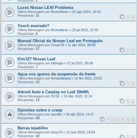
Respostas:
2
Luzes Nissan LEAf Problema
Última Mensagem por
BrunoAlves
«
22 ago 2024, 16:53
Respostas:
11
1
2
Touch avariado?
Última Mensagem por
BrunoAlves
«
15 jul 2022, 22:45
Respostas:
6
Manual Oficial do Nissan Leaf em Português
Última Mensagem por
Cesar76
«
11 abr 2022, 08:50
Respostas:
17
1
2
Elm327 Nissan Leaf
Última Mensagem por
hitbraga
«
27 jul 2021, 00:08
Respostas:
7
Agua nos apoios da suspensão da frente
Última Mensagem por
fernandinand
«
12 fev 2021, 23:53
Respostas:
15
1
2
Adroid Auto e Carplay no Leaf 30kWh
Última Mensagem por
RJSC
«
19 dez 2020, 11:14
Respostas:
13
1
2
Opiniões sobre o creep
Última Mensagem por
pemifer
«
04 abr 2019, 14:37
Respostas:
59
1
2
3
4
5
6
Barras tejadilho
Última Mensagem por
kony76
«
12 mar 2019, 14:04
Respostas:
10
1
2