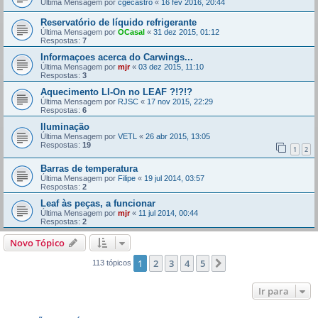
Última Mensagem por
cgecastro
«
16 fev 2016, 20:44
Reservatório de líquido refrigerante
Última Mensagem por
OCasal
«
31 dez 2015, 01:12
Respostas:
7
Informaçoes acerca do Carwings...
Última Mensagem por
mjr
«
03 dez 2015, 11:10
Respostas:
3
Aquecimento LI-On no LEAF ?!?!?
Última Mensagem por
RJSC
«
17 nov 2015, 22:29
Respostas:
6
Iluminação
Última Mensagem por
VETL
«
26 abr 2015, 13:05
Respostas:
19
1
2
Barras de temperatura
Última Mensagem por
Filipe
«
19 jul 2014, 03:57
Respostas:
2
Leaf às peças, a funcionar
Última Mensagem por
mjr
«
11 jul 2014, 00:44
Respostas:
2
Novo Tópico
1
2
3
4
5
Próximo
113 tópicos
Ir para