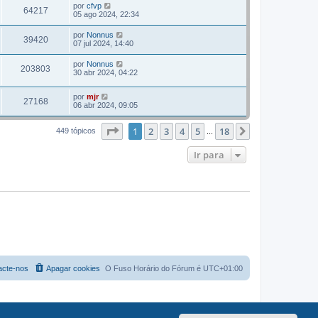
por
cfvp
64217
05 ago 2024, 22:34
por
Nonnus
39420
07 jul 2024, 14:40
por
Nonnus
203803
30 abr 2024, 04:22
por
mjr
27168
06 abr 2024, 09:05
Página
1
de
18
1
2
3
4
5
18
Próximo
449 tópicos
...
Ir para
acte-nos
Apagar cookies
O Fuso Horário do Fórum é
UTC+01:00