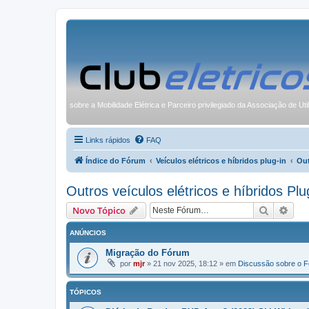
sobre a Mobilidade Elétrica e Parceiro privilegiado da Associação de Uti
Links rápidos
FAQ
Índice do Fórum
Veículos elétricos e híbridos plug-in
Out
Outros veículos elétricos e híbridos Plu
Pesquisa
Pesq
Novo Tópico
ANÚNCIOS
Migração do Fórum
por
mjr
»
21 nov 2025, 18:12
» em
Discussão sobre o 
TÓPICOS