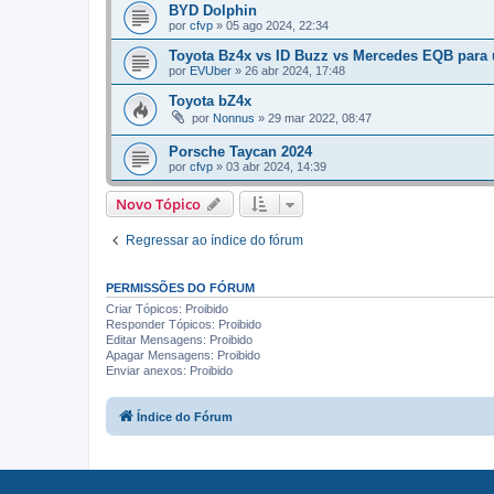
BYD Dolphin
por
cfvp
»
05 ago 2024, 22:34
Toyota Bz4x vs ID Buzz vs Mercedes EQB para u
por
EVUber
»
26 abr 2024, 17:48
Toyota bZ4x
por
Nonnus
»
29 mar 2022, 08:47
Porsche Taycan 2024
por
cfvp
»
03 abr 2024, 14:39
Novo Tópico
Regressar ao índice do fórum
PERMISSÕES DO FÓRUM
Criar Tópicos: Proibido
Responder Tópicos: Proibido
Editar Mensagens: Proibido
Apagar Mensagens: Proibido
Enviar anexos: Proibido
Índice do Fórum