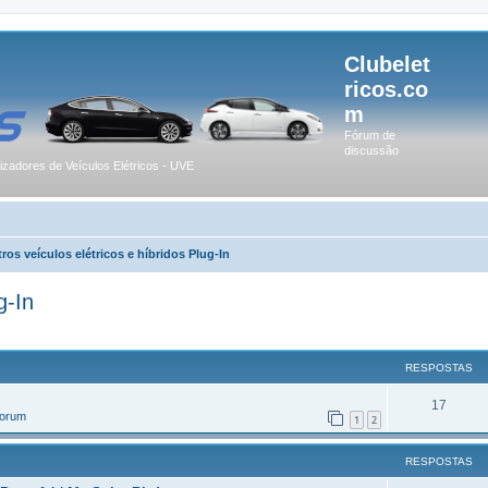
Clubelet
ricos.co
m
Fórum de
discussão
lizadores de Veículos Elétricos - UVE
ros veículos elétricos e híbridos Plug-In
g-In
r
uisa avançada
RESPOSTAS
17
Forum
1
2
RESPOSTAS