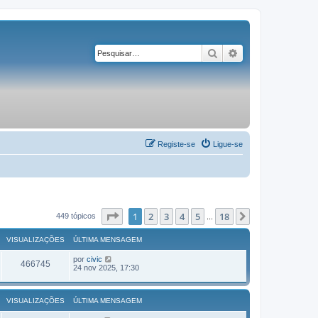
Pesquisar
Pesquisa avançad
Registe-se
Ligue-se
Página
1
de
18
1
2
3
4
5
18
Próximo
449 tópicos
...
VISUALIZAÇÕES
ÚLTIMA MENSAGEM
por
civic
466745
24 nov 2025, 17:30
VISUALIZAÇÕES
ÚLTIMA MENSAGEM