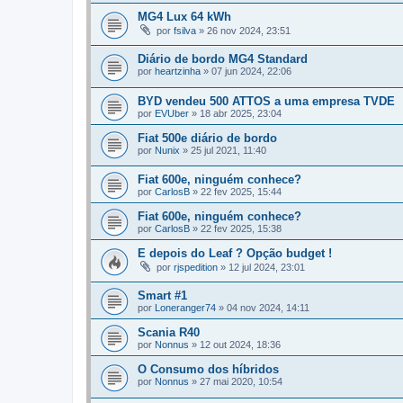
MG4 Lux 64 kWh
por
fsilva
»
26 nov 2024, 23:51
Diário de bordo MG4 Standard
por
heartzinha
»
07 jun 2024, 22:06
BYD vendeu 500 ATTOS a uma empresa TVDE
por
EVUber
»
18 abr 2025, 23:04
Fiat 500e diário de bordo
por
Nunix
»
25 jul 2021, 11:40
Fiat 600e, ninguém conhece?
por
CarlosB
»
22 fev 2025, 15:44
Fiat 600e, ninguém conhece?
por
CarlosB
»
22 fev 2025, 15:38
E depois do Leaf ? Opção budget !
por
rjspedition
»
12 jul 2024, 23:01
Smart #1
por
Loneranger74
»
04 nov 2024, 14:11
Scania R40
por
Nonnus
»
12 out 2024, 18:36
O Consumo dos híbridos
por
Nonnus
»
27 mai 2020, 10:54