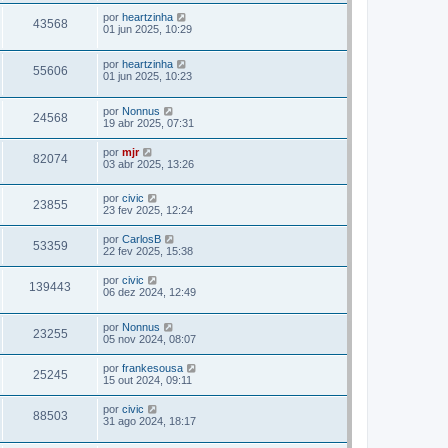
por
heartzinha
43568
01 jun 2025, 10:29
por
heartzinha
55606
01 jun 2025, 10:23
por
Nonnus
24568
19 abr 2025, 07:31
por
mjr
82074
03 abr 2025, 13:26
por
civic
23855
23 fev 2025, 12:24
por
CarlosB
53359
22 fev 2025, 15:38
por
civic
139443
06 dez 2024, 12:49
por
Nonnus
23255
05 nov 2024, 08:07
por
frankesousa
25245
15 out 2024, 09:11
por
civic
88503
31 ago 2024, 18:17