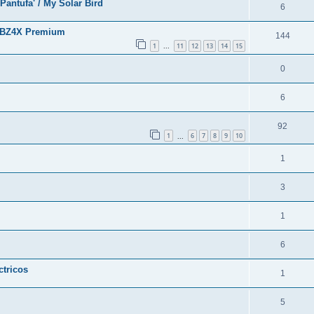
'Pantufa' / My Solar Bird
6
a BZ4X Premium
144
1
11
12
13
14
15
...
0
6
92
1
6
7
8
9
10
...
1
3
1
6
ctricos
1
5