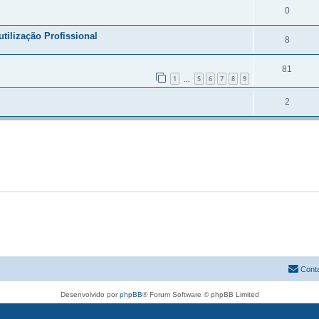
0
tilização Profissional
8
81
1
5
6
7
8
9
...
2
Cont
Desenvolvido por
phpBB
® Forum Software © phpBB Limited
Traduzido por:
phpBB Portugal