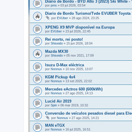
Diário de Bordo - BYD Atto 3 (2023) Ski White - 
por
pms
»
03 jul 2026, 03:54
Diario de Bordo Turismo/Tvde EVUBER Toyot
por
EVUber
»
28 ago 2024, 23:25
XPENG X9 MVP disponível na Europa
por
EVUber
»
23 jul 2026, 22:45
Rei morto, rei posto!
por
Shiseido
»
15 jun 2026, 18:04
Mazda MX30
por
Shiseido
»
05 nov 2021, 17:09
Isuzu D-Max eléctrica
por
Nonnus
»
10 nov 2025, 13:07
KGM Pickup 4x4
por
Nonnus
»
13 set 2025, 22:02
Mercedes eActros 600 (600kWh)
por
Nonnus
»
27 ago 2025, 14:13
Lucid Air 2019
por
Spin
»
06 mar 2019, 10:32
Conversão de veículos pesados diesel para Ele
por
Nonnus
»
27 ago 2025, 14:21
MAN eTGX
por
Nonnus
»
16 jul 2025, 16:51