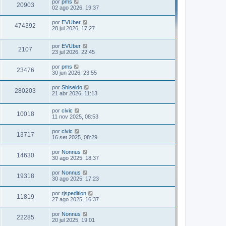
por
pms
20903
02 ago 2026, 19:37
por
EVUber
474392
28 jul 2026, 17:27
por
EVUber
2107
23 jul 2026, 22:45
por
pms
23476
30 jun 2026, 23:55
por
Shiseido
280203
21 abr 2026, 11:13
por
civic
10018
11 nov 2025, 08:53
por
civic
13717
16 set 2025, 08:29
por
Nonnus
14630
30 ago 2025, 18:37
por
Nonnus
19318
30 ago 2025, 17:23
por
rjspedition
11819
27 ago 2025, 16:37
por
Nonnus
22285
20 jul 2025, 19:01