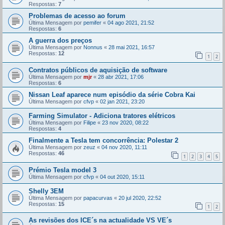
Respostas:
7
Problemas de acesso ao forum
Última Mensagem por
pemifer
«
04 ago 2021, 21:52
Respostas:
6
A guerra dos preços
Última Mensagem por
Nonnus
«
28 mai 2021, 16:57
Respostas:
12
1
2
Contratos públicos de aquisição de software
Última Mensagem por
mjr
«
28 abr 2021, 17:06
Respostas:
6
Nissan Leaf aparece num episódio da série Cobra Kai
Última Mensagem por
cfvp
«
02 jan 2021, 23:20
Farming Simulator - Adiciona tratores elétricos
Última Mensagem por
Filipe
«
23 nov 2020, 08:22
Respostas:
4
Finalmente a Tesla tem concorrência: Polestar 2
Última Mensagem por
zeuz
«
04 nov 2020, 11:11
Respostas:
46
1
2
3
4
5
Prémio Tesla model 3
Última Mensagem por
cfvp
«
04 out 2020, 15:11
Shelly 3EM
Última Mensagem por
papacurvas
«
20 jul 2020, 22:52
Respostas:
15
1
2
As revisões dos ICE´s na actualidade VS VE´s