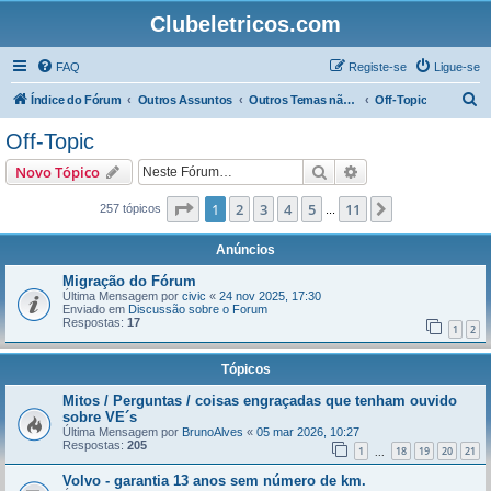
Clubeletricos.com
FAQ
Registe-se
Ligue-se
P
Índice do Fórum
Outros Assuntos
Outros Temas não relacionados com o VeÍculos Elétricos
Off-Topic
e
Off-Topic
s
Pesquisar
Pesquisa avançada
Novo Tópico
q
u
Página
1
de
11
1
2
3
4
5
11
Próximo
257 tópicos
...
i
Anúncios
s
Migração do Fórum
a
Última Mensagem por
civic
«
24 nov 2025, 17:30
Enviado em
Discussão sobre o Forum
r
Respostas:
17
1
2
Tópicos
Mitos / Perguntas / coisas engraçadas que tenham ouvido
sobre VE´s
Última Mensagem por
BrunoAlves
«
05 mar 2026, 10:27
Respostas:
205
1
18
19
20
21
...
Volvo - garantia 13 anos sem número de km.