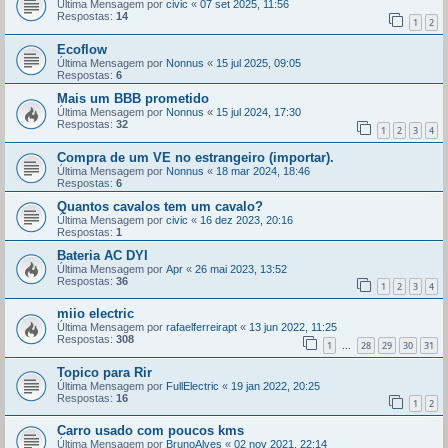
Última Mensagem por
civic
«
07 set 2025, 11:56
Respostas:
14
1
2
Ecoflow
Última Mensagem por
Nonnus
«
15 jul 2025, 09:05
Respostas:
6
Mais um BBB prometido
Última Mensagem por
Nonnus
«
15 jul 2024, 17:30
Respostas:
32
1
2
3
4
Compra de um VE no estrangeiro (importar).
Última Mensagem por
Nonnus
«
18 mar 2024, 18:46
Respostas:
6
Quantos cavalos tem um cavalo?
Última Mensagem por
civic
«
16 dez 2023, 20:16
Respostas:
1
Bateria AC DYI
Última Mensagem por
Apr
«
26 mai 2023, 13:52
Respostas:
36
1
2
3
4
miio electric
Última Mensagem por
rafaelferreirapt
«
13 jun 2022, 11:25
Respostas:
308
1
28
29
30
31
...
Topico para Rir
Última Mensagem por
FullElectric
«
19 jan 2022, 20:25
Respostas:
16
1
2
Carro usado com poucos kms
Última Mensagem por
BrunoAlves
«
02 nov 2021, 22:14