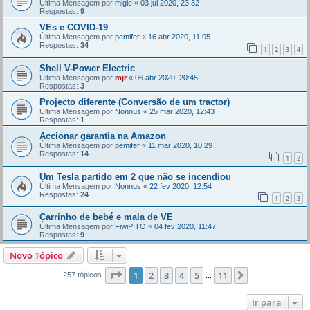
Última Mensagem por
migle
«
03 jul 2020, 23:32
Respostas:
9
VEs e COVID-19
Última Mensagem por
pemifer
«
16 abr 2020, 11:05
Respostas:
34
1
2
3
4
Shell V-Power Electric
Última Mensagem por
mjr
«
06 abr 2020, 20:45
Respostas:
3
Projecto diferente (Conversão de um tractor)
Última Mensagem por
Nonnus
«
25 mar 2020, 12:43
Respostas:
1
Accionar garantia na Amazon
Última Mensagem por
pemifer
«
11 mar 2020, 10:29
Respostas:
14
1
2
Um Tesla partido em 2 que não se incendiou
Última Mensagem por
Nonnus
«
22 fev 2020, 12:54
Respostas:
24
1
2
3
Carrinho de bebé e mala de VE
Última Mensagem por
FiwiPITO
«
04 fev 2020, 11:47
Respostas:
9
Novo Tópico
Página
1
de
11
1
2
3
4
5
11
Próximo
257 tópicos
...
Ir para