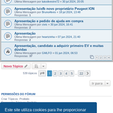
Última Mensagem por
luissilvestre72
«
30 jul 2024, 20:05
Apresentação luisfb novo proprietário Peugeot ION
Última Mensagem por
BrunoAlves
«
18 jul 2024, 13:48
Respostas:
1
Apresentação e pedido de ajuda em compra
Última Mensagem por
civic
«
30 jun 2024, 16:41
Respostas:
2
Apresentação
Última Mensagem por
heartzinha
«
07 jun 2024, 21:40
Respostas:
2
Apresentação, candidato a adquirir primeiro EV e muitas
dúvidas
Última Mensagem por
GMLFO
«
01 jun 2024, 06:53
Respostas:
37
1
2
3
4
Novo Tópico
Página
1
de
22
1
2
3
4
5
22
Próximo
539 tópicos
...
Ir para
PERMISSÕES DO FÓRUM
Criar Tópicos: Proibido
Responder Tópicos: Proibido
Editar Mensagens: Proibido
Este site utiliza cookies para lhe proporcionar
Apagar Mensagens: Proibido
Enviar anexos: Proibido