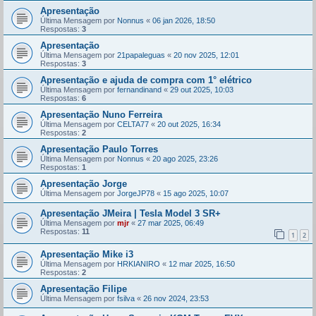
Apresentação
Última Mensagem por
Nonnus
«
06 jan 2026, 18:50
Respostas:
3
Apresentação
Última Mensagem por
21papaleguas
«
20 nov 2025, 12:01
Respostas:
3
Apresentação e ajuda de compra com 1° elétrico
Última Mensagem por
fernandinand
«
29 out 2025, 10:03
Respostas:
6
Apresentação Nuno Ferreira
Última Mensagem por
CELTA77
«
20 out 2025, 16:34
Respostas:
2
Apresentação Paulo Torres
Última Mensagem por
Nonnus
«
20 ago 2025, 23:26
Respostas:
1
Apresentação Jorge
Última Mensagem por
JorgeJP78
«
15 ago 2025, 10:07
Apresentação JMeira | Tesla Model 3 SR+
Última Mensagem por
mjr
«
27 mar 2025, 06:49
Respostas:
11
1
2
Apresentação Mike i3
Última Mensagem por
HRKIANIRO
«
12 mar 2025, 16:50
Respostas:
2
Apresentação Filipe
Última Mensagem por
fsilva
«
26 nov 2024, 23:53