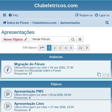
Clubeletricos.com
FAQ
Registe-se
Ligue-se
P
Índice do Fórum
Clubeletricos.com
Apresentações
e
Apresentações
s
Pesquisar
Pesquisa avançada
Novo Tópico
q
u
Página
1
de
22
1
2
3
4
5
22
Próximo
539 tópicos
...
i
Anúncios
s
Migração do Fórum
a
Última Mensagem por
civic
«
24 nov 2025, 17:30
Enviado em
Discussão sobre o Forum
r
Respostas:
17
1
2
Tópicos
Apresentação PMS
Última Mensagem por
pms
«
03 jul 2026, 04:03
Respostas:
8
Apresentação Litos
Última Mensagem por
Litos
«
17 mar 2026, 15:24
Respostas:
9