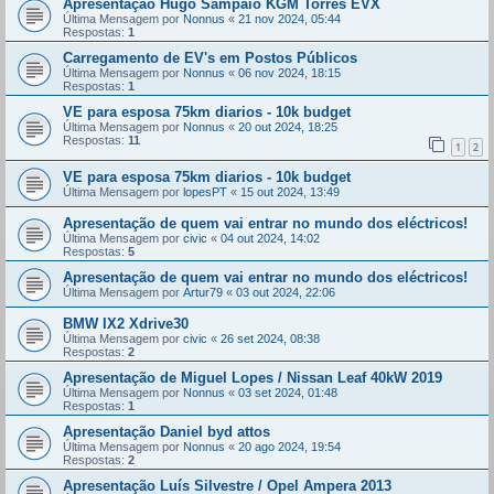
Apresentação Hugo Sampaio KGM Torres EVX
Última Mensagem por
Nonnus
«
21 nov 2024, 05:44
Respostas:
1
Carregamento de EV's em Postos Públicos
Última Mensagem por
Nonnus
«
06 nov 2024, 18:15
Respostas:
1
VE para esposa 75km diarios - 10k budget
Última Mensagem por
Nonnus
«
20 out 2024, 18:25
Respostas:
11
1
2
VE para esposa 75km diarios - 10k budget
Última Mensagem por
lopesPT
«
15 out 2024, 13:49
Apresentação de quem vai entrar no mundo dos eléctricos!
Última Mensagem por
civic
«
04 out 2024, 14:02
Respostas:
5
Apresentação de quem vai entrar no mundo dos eléctricos!
Última Mensagem por
Artur79
«
03 out 2024, 22:06
BMW IX2 Xdrive30
Última Mensagem por
civic
«
26 set 2024, 08:38
Respostas:
2
Apresentação de Miguel Lopes / Nissan Leaf 40kW 2019
Última Mensagem por
Nonnus
«
03 set 2024, 01:48
Respostas:
1
Apresentação Daniel byd attos
Última Mensagem por
Nonnus
«
20 ago 2024, 19:54
Respostas:
2
Apresentação Luís Silvestre / Opel Ampera 2013