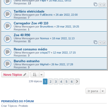
Última Mensagem por
Filipe
«
16 mai 2022, 09:53
Respostas:
13
1
2
Tarifário eletricidade
Última Mensagem por
FullElectric
«
26 abr 2022, 22:00
Respostas:
7
Carregador Zoe r40 110
Última Mensagem por
BrunoAlves
«
29 mar 2022, 19:25
Respostas:
1
Zoe 40 R90
Última Mensagem por
Nonnus
«
18 mar 2022, 11:13
Respostas:
11
1
2
Reset consumo médio
Última Mensagem por
crispa77
«
12 mar 2022, 17:15
Respostas:
3
Barulho estranho
Última Mensagem por
MigHell
«
26 fev 2022, 17:28
Respostas:
3
Novo Tópico
1
2
3
4
5
6
Próximo
139 tópicos
Ir para
PERMISSÕES DO FÓRUM
Criar Tópicos: Proibido