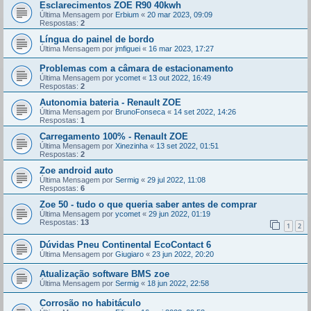
Esclarecimentos ZOE R90 40kwh
Última Mensagem por
Erbium
«
20 mar 2023, 09:09
Respostas:
2
Língua do painel de bordo
Última Mensagem por
jmfiguei
«
16 mar 2023, 17:27
Problemas com a câmara de estacionamento
Última Mensagem por
ycomet
«
13 out 2022, 16:49
Respostas:
2
Autonomia bateria - Renault ZOE
Última Mensagem por
BrunoFonseca
«
14 set 2022, 14:26
Respostas:
1
Carregamento 100% - Renault ZOE
Última Mensagem por
Xinezinha
«
13 set 2022, 01:51
Respostas:
2
Zoe android auto
Última Mensagem por
Sermig
«
29 jul 2022, 11:08
Respostas:
6
Zoe 50 - tudo o que queria saber antes de comprar
Última Mensagem por
ycomet
«
29 jun 2022, 01:19
Respostas:
13
1
2
Dúvidas Pneu Continental EcoContact 6
Última Mensagem por
Giugiaro
«
23 jun 2022, 20:20
Atualização software BMS zoe
Última Mensagem por
Sermig
«
18 jun 2022, 22:58
Corrosão no habitáculo