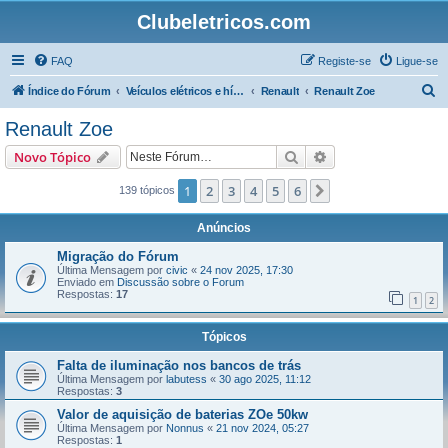
Clubeletricos.com
FAQ
Registe-se
Ligue-se
P
Índice do Fórum
Veículos elétricos e híbridos plug-in
Renault
Renault Zoe
e
Renault Zoe
s
Pesquisar
Pesquisa avançada
Novo Tópico
q
u
1
2
3
4
5
6
Próximo
139 tópicos
i
Anúncios
s
Migração do Fórum
a
Última Mensagem por
civic
«
24 nov 2025, 17:30
Enviado em
Discussão sobre o Forum
r
Respostas:
17
1
2
Tópicos
Falta de iluminação nos bancos de trás
Última Mensagem por
labutess
«
30 ago 2025, 11:12
Respostas:
3
Valor de aquisição de baterias ZOe 50kw
Última Mensagem por
Nonnus
«
21 nov 2024, 05:27
Respostas:
1