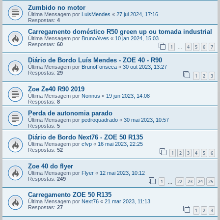
Zumbido no motor
Última Mensagem por
LuisMendes
«
27 jul 2024, 17:16
Respostas:
4
Carregamento doméstico R50 green up ou tomada industrial
Última Mensagem por
BrunoAlves
«
10 jan 2024, 15:03
Respostas:
60
1
4
5
6
7
...
Diário de Bordo Luís Mendes - ZOE 40 - R90
Última Mensagem por
BrunoFonseca
«
30 out 2023, 13:27
Respostas:
29
1
2
3
Zoe Ze40 R90 2019
Última Mensagem por
Nonnus
«
19 jun 2023, 14:08
Respostas:
8
Perda de autonomia parado
Última Mensagem por
pedroquadrado
«
30 mai 2023, 10:57
Respostas:
5
Diário de Bordo Next76 - ZOE 50 R135
Última Mensagem por
cfvp
«
16 mai 2023, 22:25
Respostas:
52
1
2
3
4
5
6
Zoe 40 do flyer
Última Mensagem por
Flyer
«
12 mai 2023, 10:12
Respostas:
249
1
22
23
24
25
...
Carregamento ZOE 50 R135
Última Mensagem por
Next76
«
21 mar 2023, 11:13
Respostas:
27
1
2
3