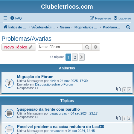
Clubeletricos.com
FAQ
Registe-se
Ligue-se
P
Índice do Fórum
Veículos elétricos e híbridos plug-in
Nissan
Proprietários do Nissan Leaf
Problemas/Avarias
e
Problemas/Avarias
s
Pesquisar
Pesquisa avançada
Novo Tópico
q
u
1
2
Próximo
47 tópicos
i
Anúncios
s
Migração do Fórum
a
Última Mensagem por
civic
«
24 nov 2025, 17:30
Enviado em
Discussão sobre o Forum
r
Respostas:
17
1
2
Tópicos
Suspensão da frente com barulho
Última Mensagem por
papacurvas
«
04 set 2024, 23:17
Respostas:
11
1
2
Possível problema na caixa redutora do Leaf30
Última Mensagem por
renateves
«
04 set 2024, 14:45