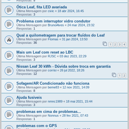
Respostas:
5
Ótica Leaf, fita LED avariada
Última Mensagem por
civic
«
18 abr 2024, 16:45
Respostas:
3
Problema com interruptor vidro condutor
Última Mensagem por
BrunoAlves
«
24 mar 2024, 23:32
Respostas:
1
Qual a quilometragem para trocar fluídos do Leaf
Última Mensagem por
Ftomas
«
31 jan 2024, 13:50
Respostas:
36
1
2
3
4
Mais um Leaf com reset ao LBC
Última Mensagem por
RJSC
«
03 dez 2023, 22:29
Respostas:
3
Nissan Leaf 30 kWh - Dúvida sobre troca em garantia
Última Mensagem por
corrisi
«
26 jul 2022, 18:26
Respostas:
12
1
2
Sofagem/AR Condicionado não funciona
Última Mensagem por
beme83
«
12 nov 2021, 14:09
Respostas:
8
Ajuda fusiveis
Última Mensagem por
nmnc1989
«
18 mai 2021, 15:44
Respostas:
3
problemas em cima de problemas...
Última Mensagem por
Nonnus
«
28 fev 2021, 07:43
Respostas:
1
problemas com o GPS