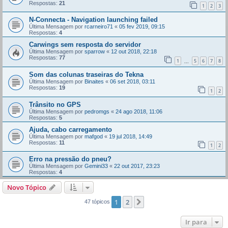
Respostas:
21
1
2
3
N-Connecta - Navigation launching failed
Última Mensagem por
rcarneiro71
«
05 fev 2019, 09:15
Respostas:
4
Carwings sem resposta do servidor
Última Mensagem por
sparrow
«
12 out 2018, 22:18
Respostas:
77
1
5
6
7
8
...
Som das colunas traseiras do Tekna
Última Mensagem por
Binaites
«
06 set 2018, 03:11
Respostas:
19
1
2
Trânsito no GPS
Última Mensagem por
pedromgs
«
24 ago 2018, 11:06
Respostas:
5
Ajuda, cabo carregamento
Última Mensagem por
mafgod
«
19 jul 2018, 14:49
Respostas:
11
1
2
Erro na pressão do pneu?
Última Mensagem por
Gemini33
«
22 out 2017, 23:23
Respostas:
4
Novo Tópico
1
2
Próximo
47 tópicos
Ir para