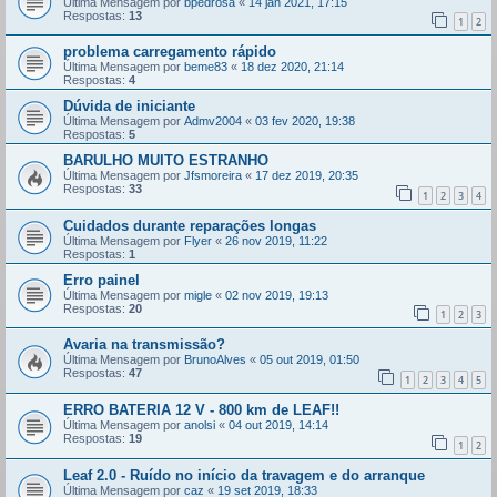
Última Mensagem por
bpedrosa
«
14 jan 2021, 17:15
Respostas:
13
1
2
problema carregamento rápido
Última Mensagem por
beme83
«
18 dez 2020, 21:14
Respostas:
4
Dúvida de iniciante
Última Mensagem por
Admv2004
«
03 fev 2020, 19:38
Respostas:
5
BARULHO MUITO ESTRANHO
Última Mensagem por
Jfsmoreira
«
17 dez 2019, 20:35
Respostas:
33
1
2
3
4
Cuidados durante reparações longas
Última Mensagem por
Flyer
«
26 nov 2019, 11:22
Respostas:
1
Erro painel
Última Mensagem por
migle
«
02 nov 2019, 19:13
Respostas:
20
1
2
3
Avaria na transmissão?
Última Mensagem por
BrunoAlves
«
05 out 2019, 01:50
Respostas:
47
1
2
3
4
5
ERRO BATERIA 12 V - 800 km de LEAF!!
Última Mensagem por
anolsi
«
04 out 2019, 14:14
Respostas:
19
1
2
Leaf 2.0 - Ruído no início da travagem e do arranque
Última Mensagem por
caz
«
19 set 2019, 18:33