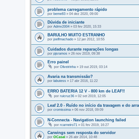
problema carregamento rápido
por
beme83
»
04 dez 2020, 09:00
Dúvida de iniciante
por
Admv2004
»
03 fev 2020, 15:33
BARULHO MUITO ESTRANHO
por
joelfmachado
»
12 jan 2012, 10:55
Cuidados durante reparações longas
por
pjsramos
»
26 nov 2019, 09:38
Erro painel
por
Oliveirinha
»
19 out 2019, 03:14
Avaria na transmissão?
por
labutess
»
17 abr 2016, 11:22
ERRO BATERIA 12 V - 800 km de LEAF!!
por
ruicruz36
»
02 set 2019, 12:05
Leaf 2.0 - Ruído no início da travagem e do arr
por
cromissima
»
06 nov 2018, 09:09
N-Connecta - Navigation launching failed
por
rcarneiro71
»
01 fev 2019, 16:27
Carwings sem resposta do servidor
por
OCasal
»
26 abr 2014, 10:48