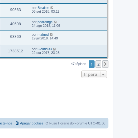
por
Binaites
90563
06 set 2018, 03:11
por
pedromgs
40608
24 ago 2018, 11:06
por
mafgod
63360
19 jul 2018, 14:49
por
Gemini33
1738512
22 out 2017, 23:23
1
2
Próximo
47 tópicos
Ir para
acte-nos
Apagar cookies
O Fuso Horário do Fórum é
UTC+01:00