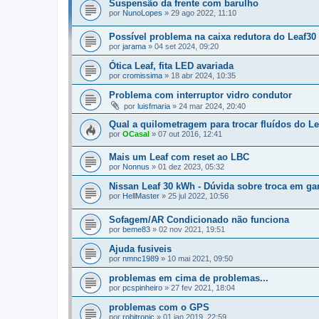
Suspensão da frente com barulho
por
NunoLopes
»
29 ago 2022, 11:10
Possível problema na caixa redutora do Leaf30
por
jarama
»
04 set 2024, 09:20
Ótica Leaf, fita LED avariada
por
cromissima
»
18 abr 2024, 10:35
Problema com interruptor vidro condutor
por
luisfmaria
»
24 mar 2024, 20:40
Qual a quilometragem para trocar fluídos do Le
por
OCasal
»
07 out 2016, 12:41
Mais um Leaf com reset ao LBC
por
Nonnus
»
01 dez 2023, 05:32
Nissan Leaf 30 kWh - Dúvida sobre troca em gar
por
HellMaster
»
25 jul 2022, 10:56
Sofagem/AR Condicionado não funciona
por
beme83
»
02 nov 2021, 19:51
Ajuda fusiveis
por
nmnc1989
»
10 mai 2021, 09:50
problemas em cima de problemas...
por
pcspinheiro
»
27 fev 2021, 18:04
problemas com o GPS
por
robitronic
»
01 jan 2019, 22:59