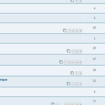
1
2
4
5
33
1
2
3
4
1
20
1
2
3
47
1
2
3
4
5
19
1
2
anque
21
1
2
3
4
77
1
4
5
6
7
8