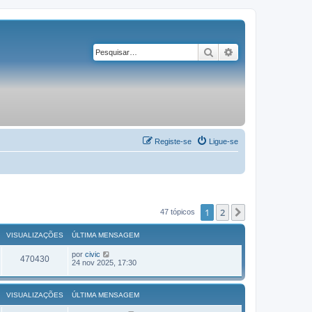
Pesquisar
Pesquisa avançad
Registe-se
Ligue-se
1
2
Próximo
47 tópicos
VISUALIZAÇÕES
ÚLTIMA MENSAGEM
por
civic
470430
24 nov 2025, 17:30
VISUALIZAÇÕES
ÚLTIMA MENSAGEM