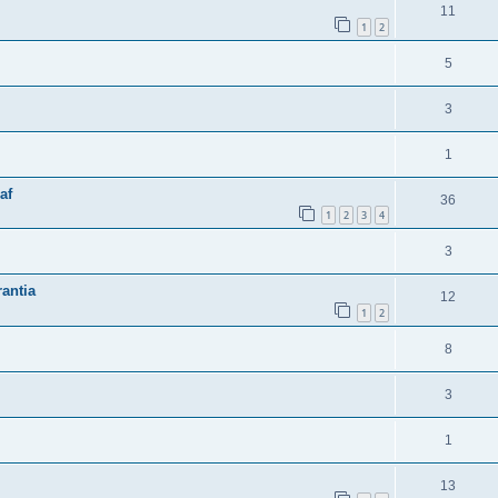
11
1
2
5
3
1
af
36
1
2
3
4
3
antia
12
1
2
8
3
1
13