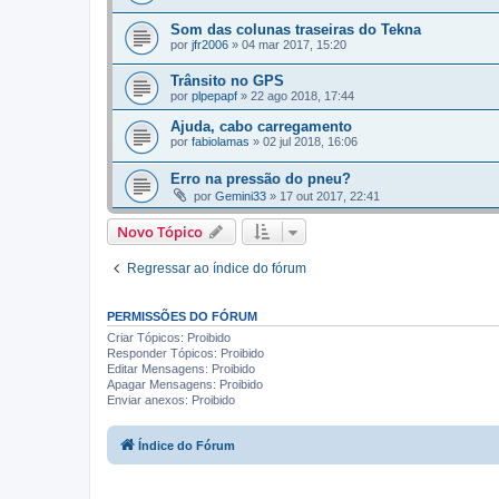
Som das colunas traseiras do Tekna
por
jfr2006
»
04 mar 2017, 15:20
Trânsito no GPS
por
plpepapf
»
22 ago 2018, 17:44
Ajuda, cabo carregamento
por
fabiolamas
»
02 jul 2018, 16:06
Erro na pressão do pneu?
por
Gemini33
»
17 out 2017, 22:41
Novo Tópico
Regressar ao índice do fórum
PERMISSÕES DO FÓRUM
Criar Tópicos: Proibido
Responder Tópicos: Proibido
Editar Mensagens: Proibido
Apagar Mensagens: Proibido
Enviar anexos: Proibido
Índice do Fórum