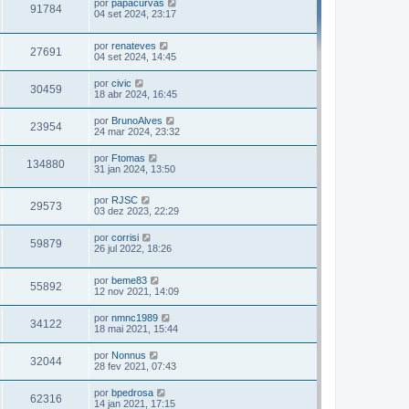
por
papacurvas
91784
04 set 2024, 23:17
por
renateves
27691
04 set 2024, 14:45
por
civic
30459
18 abr 2024, 16:45
por
BrunoAlves
23954
24 mar 2024, 23:32
por
Ftomas
134880
31 jan 2024, 13:50
por
RJSC
29573
03 dez 2023, 22:29
por
corrisi
59879
26 jul 2022, 18:26
por
beme83
55892
12 nov 2021, 14:09
por
nmnc1989
34122
18 mai 2021, 15:44
por
Nonnus
32044
28 fev 2021, 07:43
por
bpedrosa
62316
14 jan 2021, 17:15