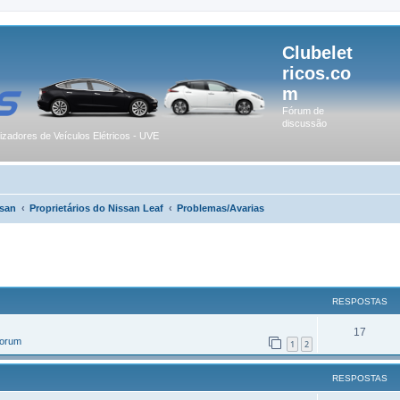
Clubelet
ricos.co
m
Fórum de
discussão
lizadores de Veículos Elétricos - UVE
san
Proprietários do Nissan Leaf
Problemas/Avarias
r
uisa avançada
RESPOSTAS
17
Forum
1
2
RESPOSTAS