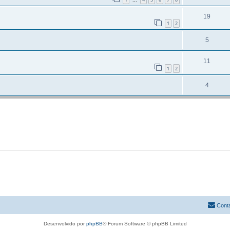
...
19
1
2
5
11
1
2
4
Cont
Desenvolvido por
phpBB
® Forum Software © phpBB Limited