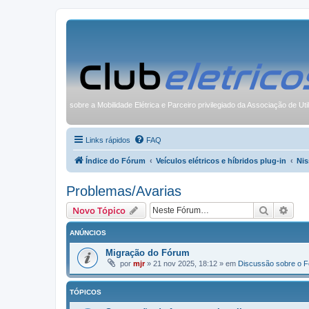
sobre a Mobilidade Elétrica e Parceiro privilegiado da Associação de Uti
Links rápidos
FAQ
Índice do Fórum
Veículos elétricos e híbridos plug-in
Nis
Problemas/Avarias
Pesquisa
Pesq
Novo Tópico
ANÚNCIOS
Migração do Fórum
por
mjr
»
21 nov 2025, 18:12
» em
Discussão sobre o 
TÓPICOS