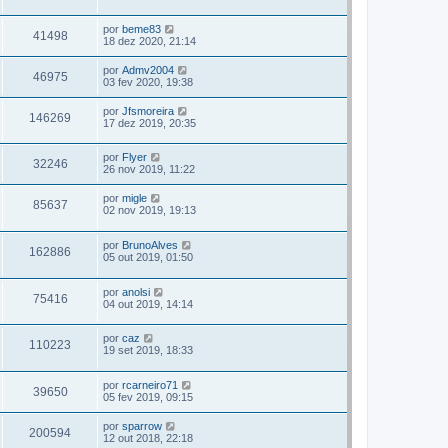
por
beme83
41498
18 dez 2020, 21:14
por
Admv2004
46975
03 fev 2020, 19:38
por
Jfsmoreira
146269
17 dez 2019, 20:35
por
Flyer
32246
26 nov 2019, 11:22
por
migle
85637
02 nov 2019, 19:13
por
BrunoAlves
162886
05 out 2019, 01:50
por
anolsi
75416
04 out 2019, 14:14
por
caz
110223
19 set 2019, 18:33
por
rcarneiro71
39650
05 fev 2019, 09:15
por
sparrow
200594
12 out 2018, 22:18