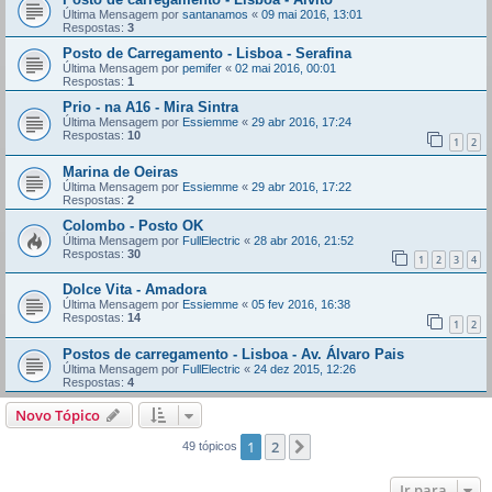
Última Mensagem por
santanamos
«
09 mai 2016, 13:01
Respostas:
3
Posto de Carregamento - Lisboa - Serafina
Última Mensagem por
pemifer
«
02 mai 2016, 00:01
Respostas:
1
Prio - na A16 - Mira Sintra
Última Mensagem por
Essiemme
«
29 abr 2016, 17:24
Respostas:
10
1
2
Marina de Oeiras
Última Mensagem por
Essiemme
«
29 abr 2016, 17:22
Respostas:
2
Colombo - Posto OK
Última Mensagem por
FullElectric
«
28 abr 2016, 21:52
Respostas:
30
1
2
3
4
Dolce Vita - Amadora
Última Mensagem por
Essiemme
«
05 fev 2016, 16:38
Respostas:
14
1
2
Postos de carregamento - Lisboa - Av. Álvaro Pais
Última Mensagem por
FullElectric
«
24 dez 2015, 12:26
Respostas:
4
Novo Tópico
1
2
Próximo
49 tópicos
Ir para