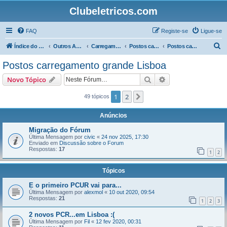
Clubeletricos.com
FAQ
Registe-se
Ligue-se
P
Índice do Fórum
Outros Assuntos
Carregamento
Postos carregamento Sul
Postos carregamento grande Lisboa
e
Postos carregamento grande Lisboa
s
Pesquisar
Pesquisa avançada
Novo Tópico
q
u
1
2
Próximo
49 tópicos
i
Anúncios
s
Migração do Fórum
a
Última Mensagem por
civic
«
24 nov 2025, 17:30
Enviado em
Discussão sobre o Forum
r
Respostas:
17
1
2
Tópicos
E o primeiro PCUR vai para...
Última Mensagem por
alexmol
«
10 out 2020, 09:54
Respostas:
21
1
2
3
2 novos PCR...em Lisboa :(
Última Mensagem por
Fil
«
12 fev 2020, 00:31