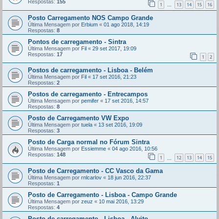
Respostas:
155
1
13
14
15
16
...
Posto Carregamento NOS Campo Grande
Última Mensagem por
Erbium
«
01 ago 2018, 14:19
Respostas:
8
Pontos de carregamento - Sintra
Última Mensagem por
Fil
«
29 set 2017, 19:09
Respostas:
17
1
2
Postos de carregamento - Lisboa - Belém
Última Mensagem por
Fil
«
17 set 2016, 21:23
Respostas:
2
Postos de carregamento - Entrecampos
Última Mensagem por
pemifer
«
17 set 2016, 14:57
Respostas:
8
Posto de Carregamento VW Expo
Última Mensagem por
tuela
«
13 set 2016, 19:09
Respostas:
3
Posto de Carga normal no Fórum Sintra
Última Mensagem por
Essiemme
«
04 ago 2016, 10:56
Respostas:
148
1
12
13
14
15
...
Posto de Carregamento - CC Vasco da Gama
Última Mensagem por
rnlcarlov
«
18 jun 2016, 22:37
Respostas:
1
Posto de Carregamento - Lisboa - Campo Grande
Última Mensagem por
zeuz
«
10 mai 2016, 13:29
Respostas:
4
Posto de carregamento - Lisboa - Alvito