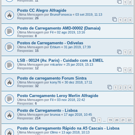
Respostas:
11
1
2
Posto CC Alegro Alfragide
Última Mensagem por
BrunoFonseca
«
03 set 2019, 11:13
Respostas:
26
1
2
3
Posto de Carregamento AMD-00002 (Damaia)
Última Mensagem por
Fil
«
02 ago 2019, 13:16
Respostas:
8
Postos de Carregamento - Odivelas
Última Mensagem por
Erbium
«
31 jan 2019, 17:39
Respostas:
15
1
2
LSB - 00124 (Av. Paris) - Cuidado com a EMEL
Última Mensagem por
rnlcarlov
«
25 jan 2019, 15:13
Respostas:
12
1
2
Posto de carregamento Forum Sintra
Última Mensagem por
kony76
«
30 dez 2018, 17:11
Respostas:
32
1
2
3
4
Posto Carregamento Leroy Merlin Alfragide
Última Mensagem por
Fil
«
03 nov 2018, 22:42
Respostas:
6
Posto de Carregamento - Lisboa
Última Mensagem por
brunoa
«
17 ago 2018, 10:45
Respostas:
214
1
19
20
21
22
...
Posto de Carregamento Rápido na A5 Cascais - Lisboa
Última Mensagem por
t3lmo
«
13 ago 2018, 10:13