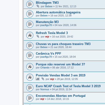
Blindagem TM3
por
Bebee
»
11 fev 2021, 12:13
Abertura automática bagageira
por
Bebee
»
16 out 2020, 12:38
Manutenção M3
por
joaofigu78
»
04 nov 2020, 14:06
Refresh Tesla Model 3
por
mjr
»
16 out 2020, 19:42
Chuvas vs para choques traseiro TM3
por
Bebee
»
21 out 2020, 18:44
Cerâmica Vs PPF
por
joaofigu78
»
15 out 2020, 18:04
Porque não reservei um Model 3?
por
Orlando
»
06 abr 2016, 17:12
Previsão Vendas Model 3 em 2019
por
mjr
»
28 jan 2019, 12:05
Euro NCAP Crash Test of Tesla Model 3 2019
por
Nonnus
»
04 jul 2019, 11:54
Encomendas Abertas em Portugal
por
mjr
»
14 dez 2018, 10:15