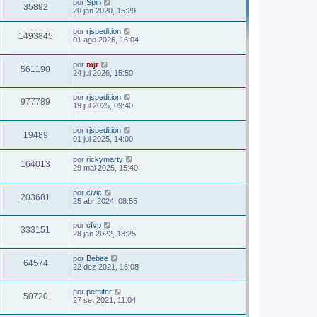
por
Spin
35892
20 jan 2020, 15:29
por
rjspedition
1493845
01 ago 2026, 16:04
por
mjr
561190
24 jul 2026, 15:50
por
rjspedition
977789
19 jul 2025, 09:40
por
rjspedition
19489
01 jul 2025, 14:00
por
rickymarty
164013
29 mai 2025, 15:40
por
civic
203681
25 abr 2024, 08:55
por
cfvp
333151
28 jan 2022, 18:25
por
Bebee
64574
22 dez 2021, 16:08
por
pemifer
50720
27 set 2021, 11:04