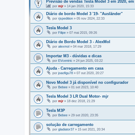
Previsão de vendas Tesla Model 3 em 2020, em
por
mjr
»
14 jan 2020, 15:33
Diário de bordo Model 3 '19- "Ausländer"
por
rjspedition
»
05 nov 2024, 22:33
Tesla Model 3
por
Filipe
»
07 mai 2015, 09:26
Diário de Bordo Model 3 - AlexMol
por
alexmol
»
04 mar 2018, 17:29
Importar M3 - dúvidas e dicas
por
EVcentric
»
24 jun 2025, 03:22
Ajuda - Carregamento em casa
por
joaofigu78
»
07 out 2020, 20:27
Novo Model 3 já disponível no configurador
por
Bebee
»
01 set 2023, 10:40
Tesla Model 3 LR Dual Motor- mjr
por
mjr
»
18 dez 2018, 21:29
Tesla M3P
por
Bebee
»
29 set 2020, 23:35
solução de carregamento
por
gladiator37
»
15 set 2021, 20:34