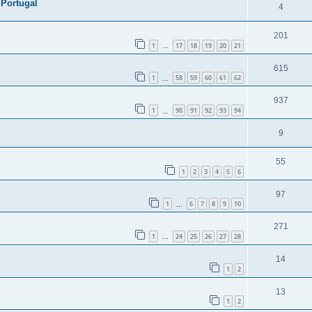
 Portugal
4
201
1
17
18
19
20
21
...
615
1
58
59
60
61
62
...
937
1
90
91
92
93
94
...
9
55
1
2
3
4
5
6
97
1
6
7
8
9
10
...
271
1
24
25
26
27
28
...
14
1
2
13
1
2