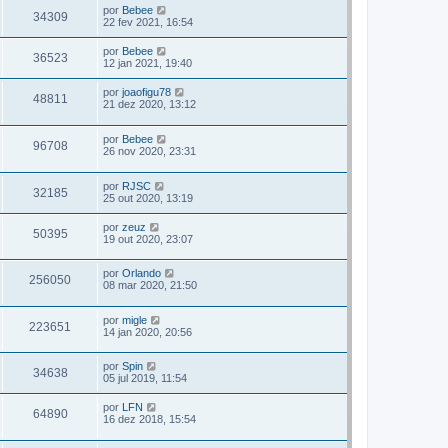
por
Bebee
34309
22 fev 2021, 16:54
por
Bebee
36523
12 jan 2021, 19:40
por
joaofigu78
48811
21 dez 2020, 13:12
por
Bebee
96708
26 nov 2020, 23:31
por
RJSC
32185
25 out 2020, 13:19
por
zeuz
50395
19 out 2020, 23:07
por
Orlando
256050
08 mar 2020, 21:50
por
migle
223651
14 jan 2020, 20:56
por
Spin
34638
05 jul 2019, 11:54
por
LFN
64890
16 dez 2018, 15:54