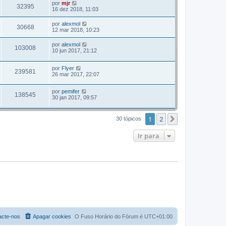
por
mjr
32395
16 dez 2018, 11:03
por
alexmol
30668
12 mar 2018, 10:23
por
alexmol
103008
10 jun 2017, 21:12
por
Flyer
239581
26 mar 2017, 22:07
por
pemifer
138545
30 jan 2017, 09:57
1
2
Próximo
30 tópicos
Ir para
acte-nos
Apagar cookies
O Fuso Horário do Fórum é
UTC+01:00