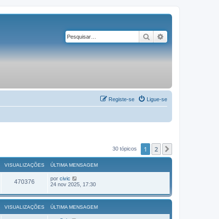
Pesquisar
Pesquisa avançad
Registe-se
Ligue-se
1
2
Próximo
30 tópicos
VISUALIZAÇÕES
ÚLTIMA MENSAGEM
por
civic
470376
24 nov 2025, 17:30
VISUALIZAÇÕES
ÚLTIMA MENSAGEM