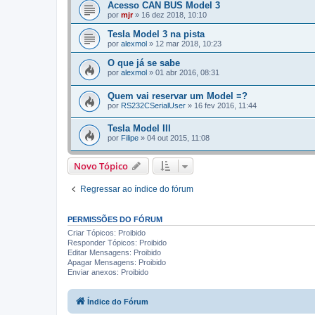
Acesso CAN BUS Model 3
por
mjr
»
16 dez 2018, 10:10
Tesla Model 3 na pista
por
alexmol
»
12 mar 2018, 10:23
O que já se sabe
por
alexmol
»
01 abr 2016, 08:31
Quem vai reservar um Model ≡?
por
RS232CSerialUser
»
16 fev 2016, 11:44
Tesla Model III
por
Filipe
»
04 out 2015, 11:08
Novo Tópico
Regressar ao índice do fórum
PERMISSÕES DO FÓRUM
Criar Tópicos: Proibido
Responder Tópicos: Proibido
Editar Mensagens: Proibido
Apagar Mensagens: Proibido
Enviar anexos: Proibido
Índice do Fórum