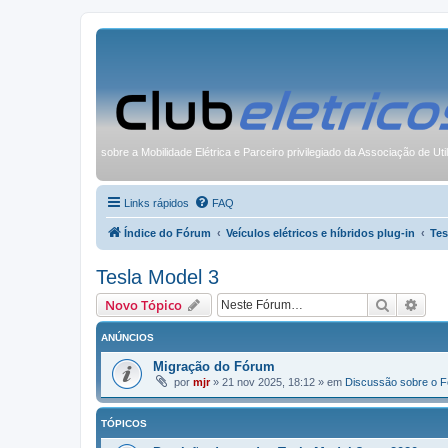
sobre a Mobilidade Elétrica e Parceiro privilegiado da Associação de Uti
Links rápidos
FAQ
Índice do Fórum
Veículos elétricos e híbridos plug-in
Tes
Tesla Model 3
Pesquisa
Pesq
Novo Tópico
ANÚNCIOS
Migração do Fórum
por
mjr
»
21 nov 2025, 18:12
» em
Discussão sobre o 
TÓPICOS