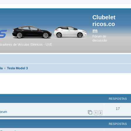
Clubelet
ricos.co
m
Fórum de
discussão
lizadores de Veículos Elétricos - UVE
la
Tesla Model 3
r
uisa avançada
RESPOSTAS
17
Forum
1
2
RESPOSTAS