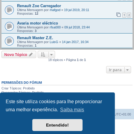
Renault Zoe Carregador
Última Mensagem por
mafgod
«
19 jul 2019, 20:11
Respostas:
12
1
2
Avaria motor eléctrico
Última Mensagem por
rfsa000
«
09 jul 2018, 23:44
Respostas:
3
Renault Master Z.E.
Última Mensagem por
LuisG
«
14 jan 2017, 16:34
Respostas:
1
Novo Tópico
18 tópicos • Página
1
de
1
Ir para
PERMISSÕES DO FÓRUM
Criar Tópicos: Proibido
Responder Tópicos: Proibido
Editar Mensagens: Proibido
Este site utiliza cookies para lhe proporcionar
Apagar Mensagens: Proibido
Enviar anexos: Proibido
uma melhor experiência.
Saiba mais
Índice do Fórum
O Fuso Horário do Fórum é
UTC+01:00
Entendido!
Desenvolvido por
phpBB
® Forum Software © phpBB Limited
Traduzido por:
phpBB Portugal