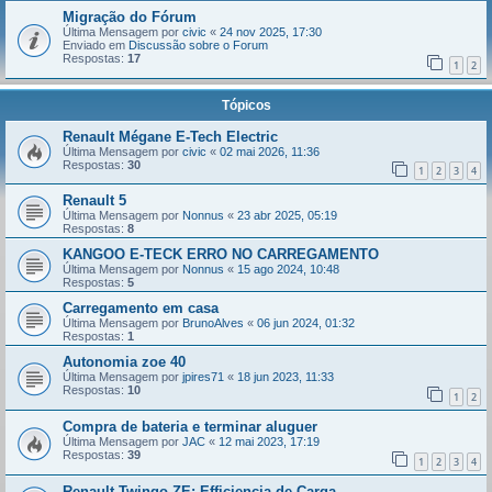
Migração do Fórum
Última Mensagem por
civic
«
24 nov 2025, 17:30
Enviado em
Discussão sobre o Forum
Respostas:
17
1
2
Tópicos
Renault Mégane E-Tech Electric
Última Mensagem por
civic
«
02 mai 2026, 11:36
Respostas:
30
1
2
3
4
Renault 5
Última Mensagem por
Nonnus
«
23 abr 2025, 05:19
Respostas:
8
KANGOO E-TECK ERRO NO CARREGAMENTO
Última Mensagem por
Nonnus
«
15 ago 2024, 10:48
Respostas:
5
Carregamento em casa
Última Mensagem por
BrunoAlves
«
06 jun 2024, 01:32
Respostas:
1
Autonomia zoe 40
Última Mensagem por
jpires71
«
18 jun 2023, 11:33
Respostas:
10
1
2
Compra de bateria e terminar aluguer
Última Mensagem por
JAC
«
12 mai 2023, 17:19
Respostas:
39
1
2
3
4
Renault Twingo ZE: Efficiencia de Carga