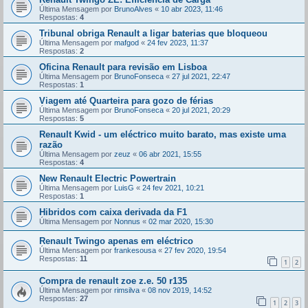
Última Mensagem por
BrunoAlves
«
10 abr 2023, 11:46
Respostas:
4
Tribunal obriga Renault a ligar baterias que bloqueou
Última Mensagem por
mafgod
«
24 fev 2023, 11:37
Respostas:
2
Oficina Renault para revisão em Lisboa
Última Mensagem por
BrunoFonseca
«
27 jul 2021, 22:47
Respostas:
1
Viagem até Quarteira para gozo de férias
Última Mensagem por
BrunoFonseca
«
20 jul 2021, 20:29
Respostas:
5
Renault Kwid - um eléctrico muito barato, mas existe uma
razão
Última Mensagem por
zeuz
«
06 abr 2021, 15:55
Respostas:
4
New Renault Electric Powertrain
Última Mensagem por
LuisG
«
24 fev 2021, 10:21
Respostas:
1
Hibridos com caixa derivada da F1
Última Mensagem por
Nonnus
«
02 mar 2020, 15:30
Renault Twingo apenas em eléctrico
Última Mensagem por
frankesousa
«
27 fev 2020, 19:54
Respostas:
11
1
2
Compra de renault zoe z.e. 50 r135
Última Mensagem por
rimsilva
«
08 nov 2019, 14:52
Respostas:
27
1
2
3