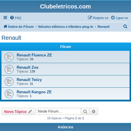
Clubeletricos.com
FAQ
Registe-se
Ligue-se
P
Índice do Fórum
Veículos elétricos e híbridos plug-in
Renault
e
Renault
s
Fórum
q
u
Renault Fluence ZE
Tópicos:
34
i
Renault Zoe
s
Tópicos:
139
a
Renault Twizy
r
Tópicos:
11
Renault Kangoo ZE
Tópicos:
1
Pesquisar
Pesquisa avançada
Novo Tópico
18 tópicos • Página
1
de
1
Anúncios